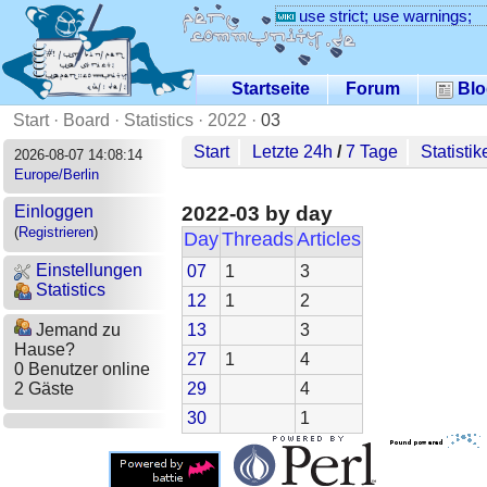
use strict; use warnings;
Startseite
Forum
Blo
Start
·
Board
·
Statistics
·
2022
·
03
Start
Letzte 24h
/
7 Tage
Statistik
2026-08-07 14:08:14
Europe/Berlin
2022-03 by day
Einloggen
(
Registrieren
)
Day
Threads
Articles
Einstellungen
07
1
3
Statistics
12
1
2
13
3
Jemand zu
Hause?
27
1
4
0 Benutzer online
29
4
2 Gäste
30
1