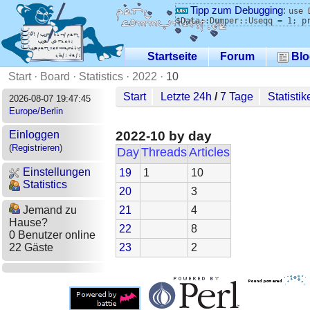
Tipp zum Debugging
:
use 
$Data::Dumper::Useqq = 1; p
Startseite
Forum
Blo
Start
·
Board
·
Statistics
·
2022
·
10
Start
Letzte 24h
/
7 Tage
Statistik
2026-08-07 19:47:45
Europe/Berlin
2022-10 by day
Einloggen
(
Registrieren
)
Day
Threads
Articles
Einstellungen
19
1
10
Statistics
20
3
21
4
Jemand zu
Hause?
22
8
0 Benutzer online
23
2
22 Gäste