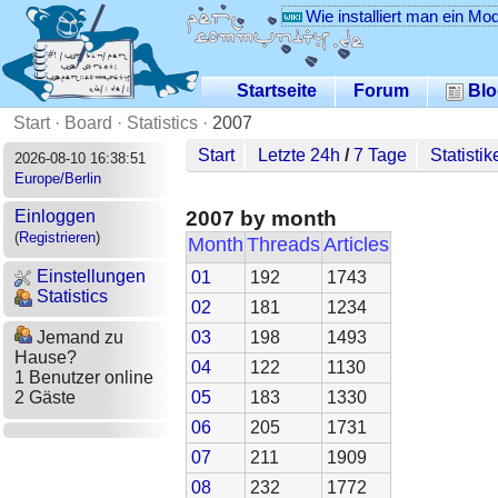
Wie installiert man ein Mo
Startseite
Forum
Blo
Start
·
Board
·
Statistics
·
2007
Start
Letzte 24h
/
7 Tage
Statistik
2026-08-10 16:38:51
Europe/Berlin
2007 by month
Einloggen
(
Registrieren
)
Month
Threads
Articles
Einstellungen
01
192
1743
Statistics
02
181
1234
03
198
1493
Jemand zu
Hause?
04
122
1130
1 Benutzer online
05
183
1330
2 Gäste
06
205
1731
07
211
1909
08
232
1772