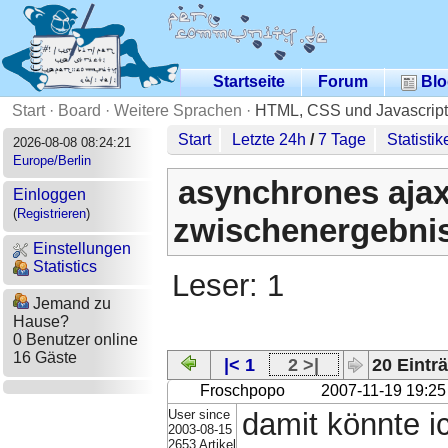
Startseite
Forum
Blo
Start
·
Board
·
Weitere Sprachen
·
HTML, CSS und Javascript
Start
Letzte 24h
/
7 Tage
Statistik
2026-08-08 08:24:21
Europe/Berlin
asynchrones aja
Einloggen
(
Registrieren
)
zwischenergebnis 
Einstellungen
Statistics
Leser: 1
Jemand zu
Hause?
0 Benutzer online
16 Gäste
|< 1
2 >|
20 Einträ
Froschpopo
2007-11-19 19:25
User since
damit könnte i
2003-08-15
2653 Artikel