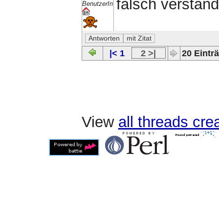
falsch verstan
BenutzerIn
|< 1
2 >|
20 Einträ
View
all threads cr