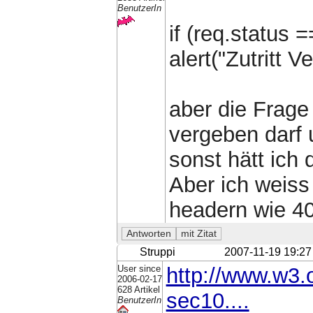
BenutzerIn
if (req.status 
alert("Zutritt V
aber die Frage
vergeben darf 
sonst hätt ich 
Aber ich weiss
headern wie 40
Struppi
2007-11-19 19:27
User since
http://www.w3.o
2006-02-17
628 Artikel
sec10....
BenutzerIn