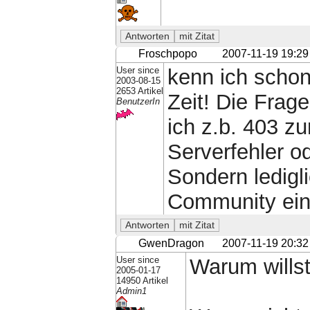
Froschpopo
2007-11-19 19:29
User since
kenn ich schon
2003-08-15
2653 Artikel
Zeit! Die Frage
BenutzerIn
ich z.b. 403 zu
Serverfehler o
Sondern ledigli
Community ein
GwenDragon
2007-11-19 20:32
User since
Warum wills
2005-01-17
14950 Artikel
Admin1