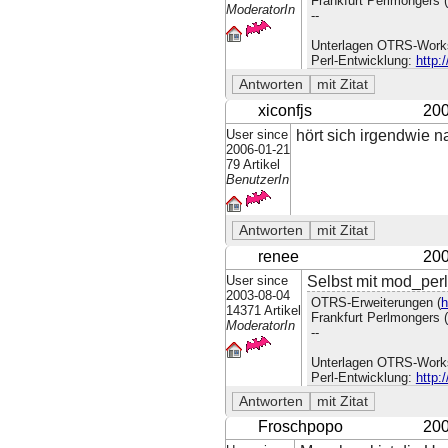
Frankfurt Perlmongers (
ModeratorIn
--
Unterlagen OTRS-Work
Perl-Entwicklung:
http:
xiconfjs
200
User since
hört sich irgendwie n
2006-01-21
79 Artikel
BenutzerIn
renee
200
User since
Selbst mit mod_perl 
2003-08-04
OTRS-Erweiterungen (
h
14371 Artikel
Frankfurt Perlmongers (
ModeratorIn
--
Unterlagen OTRS-Work
Perl-Entwicklung:
http:
Froschpopo
200