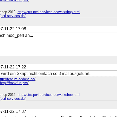
http://frankfurt.pm/
)
shop 2012:
http://otrs.perl-services.de/workshop.html
//perl-services.de/
7-11-22 17:08
ach mod_perl an...
7-11-22 17:22
wird ein Skript nicht einfach so 3 mal ausgeführt...
ttp://feature-addons.de/
)
http://frankfurt.pm/
)
shop 2012:
http://otrs.perl-services.de/workshop.html
//perl-services.de/
7-11-22 17:37