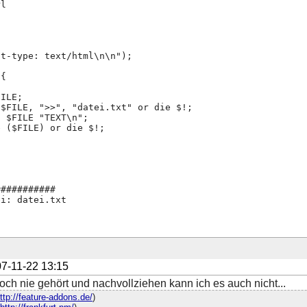
rl
nt-type: text/html\n\n");
 {
FILE;
 $FILE, ">>", "datei.txt" or die $!;
t $FILE "TEXT\n";
e ($FILE) or die $!;
###########
ei: datei.txt
7-11-22 13:15
och nie gehört und nachvollziehen kann ich es auch nicht...
ttp://feature-addons.de/
)