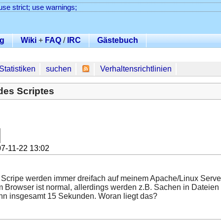
use strict; use warnings;
g
Wiki
+
FAQ
/
IRC
Gästebuch
Statistiken
suchen
Verhaltensrichtlinien
des Scriptes
7-11-22 13:02
 Scripe werden immer dreifach auf meinem Apache/Linux Server a
m Browser ist normal, allerdings werden z.B. Sachen in Dateien
nn insgesamt 15 Sekunden. Woran liegt das?