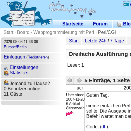
Startseite
Forum
Blo
Start
·
Board
·
Webprogrammierung mit Perl
·
Perl/CGI
Start
Letzte 24h
/
7 Tage
2026-08-08 11:46:06
Europe/Berlin
Dreifache Ausführung 
Einloggen
(
Registrieren
)
Leser: 1
Einstellungen
Statistics
5 Einträge, 1 Seite
Jemand zu Hause?
luci
200
0 Benutzer online
11 Gäste
User since
Guten Tag,
2007-11-20
6 Artikel
meine einfachen Perl
BenutzerIn
sollte. Die Ausgabe i
Befehl wartet man da
Code: (
dl
)