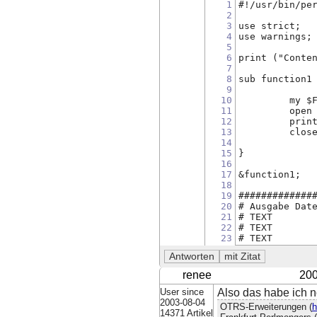
1
#!/usr/bin/pe
2
3
use strict;
4
use warnings;
5
6
print ("Conte
7
8
sub function1
9
10
         my $
11
         open
12
         prin
13
         clos
14
15
}
16
17
&function1;
18
19
#############
20
# Ausgabe Dat
21
# TEXT
22
# TEXT
23
# TEXT
renee
200
User since
Also das habe ich n
2003-08-04
OTRS-Erweiterungen (
h
14371 Artikel