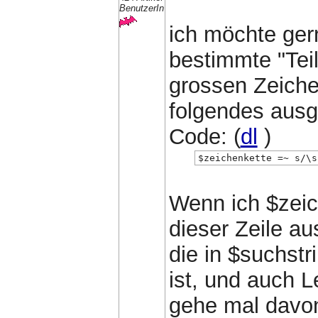
BenutzerIn
ich möchte ger
bestimmte "Teil
grossen Zeiche
folgendes ausg
Code: (
dl
)
$zeichenkette =~ s/\s
Wenn ich $zeic
dieser Zeile au
die in $suchstr
ist, und auch 
gehe mal davon