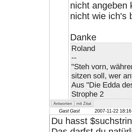
nicht angeben k
nicht wie ich'
Danke
Roland
--
"Steh vorn, währen
sitzen soll, wer an
Aus "Die Edda des
Strophe 2
Gast Gast
2007-11-22 18:16
Du hasst $suchstri
Das darfst du natür