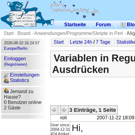
Startseite
Forum
Blo
Start
·
Board
·
Anwendungen/Programme/Skripte in Perl
·
All
Start
Letzte 24h
/
7 Tage
Statistik
2026-08-10 16:24:57
Europe/Berlin
Variablen in Reg
Einloggen
(
Registrieren
)
Ausdrücken
Einstellungen
Statistics
Jemand zu
Hause?
0 Benutzer online
2 Gäste
3 Einträge, 1 Seite
roli
2007-11-22 18:09
User since
Hi,
2004-12-31
424 Artikel