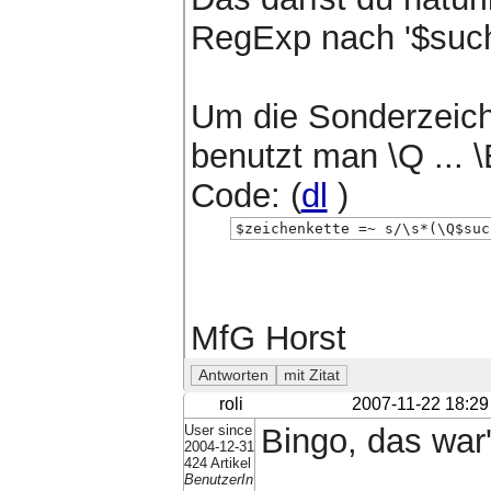
RegExp nach '$suchs
Um die Sonderzeich
benutzt man \Q ... \
Code: (
dl
)
$zeichenkette =~ s/\s*(\Q$suc
MfG Horst
roli
2007-11-22 18:29
User since
Bingo, das war
2004-12-31
424 Artikel
BenutzerIn