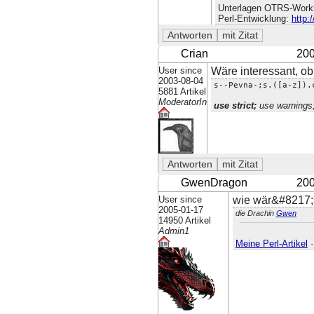
Unterlagen OTRS-Work
Perl-Entwicklung:
http:
Crian
200
User since
Wäre interessant, ob 
2003-08-04
s--Pevna-;s.([a-z]).
5881 Artikel
ModeratorIn
use strict;
use warnings
GwenDragon
200
User since
wie wär&#8217;
2005-01-17
die Drachin
Gwen
14950 Artikel
Admin1
Meine Perl-Artikel