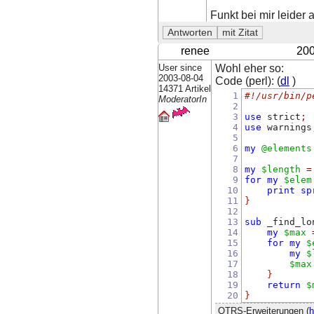
Funkt bei mir leider a
renee
200
User since
Wohl eher so:
2003-08-04
Code (perl): (
dl
)
14371 Artikel
1
#!/usr/bin/p
ModeratorIn
2
3
use
 strict
;
4
use
 warnings
5
6
my
@elements
7
8
my
$length
=
9
for
my
$elem
10
print
sp
11
}
12
13
sub
 _find_lo
14
my
$max
15
for
my
$
16
my
$
17
$max
18
}
19
return
$
20
}
OTRS-Erweiterungen (
h