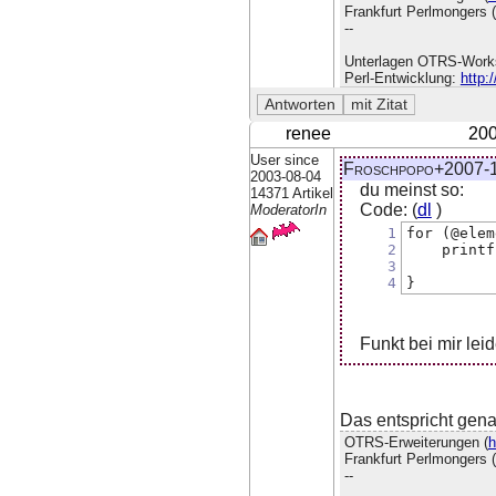
Frankfurt Perlmongers (
--
Unterlagen OTRS-Work
Perl-Entwicklung:
http:
renee
200
User since
Froschpopo+2007-1
2003-08-04
du meinst so:
14371 Artikel
Code: (
dl
)
ModeratorIn
1
for (@elem
2
    printf
3
4
}
Funkt bei mir leid
Das entspricht gena
OTRS-Erweiterungen (
h
Frankfurt Perlmongers (
--