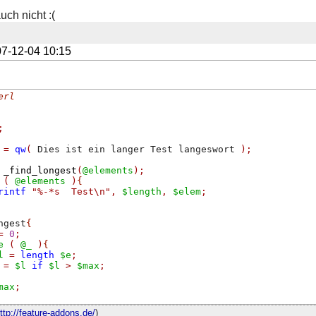
uch nicht :(
7-12-04 10:15
erl
;
=
qw
(
 Dies ist ein langer Test langeswort 
);
_find_longest
(
@elements
);
(
@elements
)
{
rintf
"%-*s  Test\n"
,
$length
,
$elem
;
ngest
{
=
0
;
e
(
@_
)
{
l
=
length
$e
;
=
$l
if
$l
>
$max
;
max
;
ttp://feature-addons.de/
)