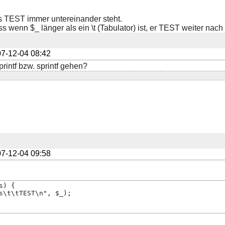
ss TEST immer untereinander steht.
s wenn $_ länger als ein \t (Tabulator) ist, er TEST weiter nach 
7-12-04 08:42
 printf bzw. sprintf gehen?
7-12-04 09:58
s) {
s\t\tTEST\n", $_);