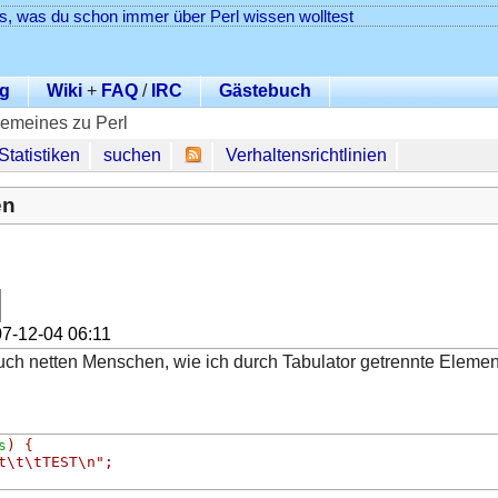
es, was du schon immer über Perl wissen wolltest
g
Wiki
+
FAQ
/
IRC
Gästebuch
gemeines zu Perl
Statistiken
suchen
Verhaltensrichtlinien
en
7-12-04 06:11
ch netten Menschen, wie ich durch Tabulator getrennte Element
s
)
{
t\t\tTEST\n"
;