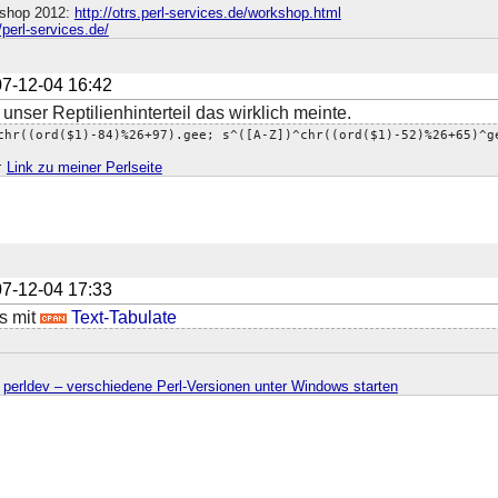
shop 2012:
http://otrs.perl-services.de/workshop.html
//perl-services.de/
7-12-04 16:42
unser Reptilienhinterteil das wirklich meinte.
chr((ord($1)-84)%26+97).gee; s^([A-Z])^chr((ord($1)-52)%26+65)^g
;
Link zu meiner Perlseite
7-12-04 17:33
s mit
Text-Tabulate
·
perldev – verschiedene Perl-Versionen unter Windows starten