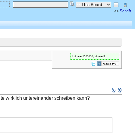
Schrift
[thread]10949[/thread]
e wirklich untereinander schreiben kann?