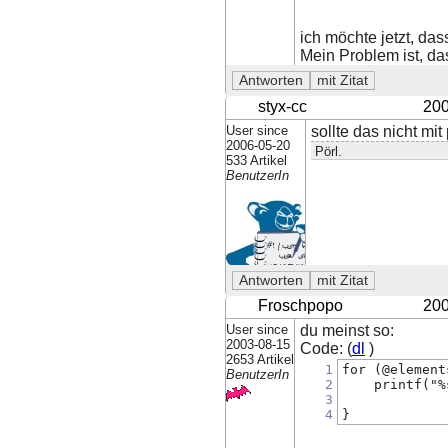
ich möchte jetzt, da
Mein Problem ist, das
styx-cc
200
User since
sollte das nicht mit
2006-05-20
Pörl.
533 Artikel
BenutzerIn
Froschpopo
200
User since
du meinst so:
2003-08-15
Code: (
dl
)
2653 Artikel
1
for (@element
BenutzerIn
2
    printf("%
3
4
}