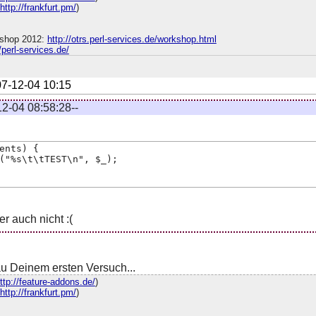
http://frankfurt.pm/
)
shop 2012:
http://otrs.perl-services.de/workshop.html
//perl-services.de/
7-12-04 10:15
2-04 08:58:28--
ents) {
("%s\t\tTEST\n", $_);
er auch nicht :(
u Deinem ersten Versuch...
ttp://feature-addons.de/
)
http://frankfurt.pm/
)