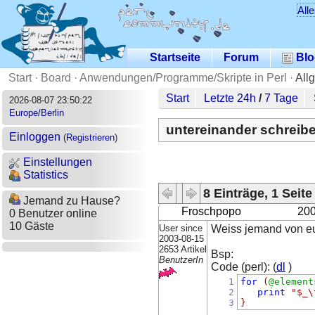
All
Startseite
Forum
Blo
Start
·
Board
·
Anwendungen/Programme/Skripte in Perl
·
All
Start
Letzte 24h
/
7 Tage
2026-08-07 23:50:22
Europe/Berlin
untereinander schreib
Einloggen
(
Registrieren
)
Einstellungen
Statistics
8 Einträge, 1 Seite
Jemand zu Hause?
Froschpopo
200
0 Benutzer online
10 Gäste
User since
Weiss jemand von eu
2003-08-15
2653 Artikel
Bsp:
BenutzerIn
Code (perl): (
dl
)
1
for
(
@element
2
print
"$_\
3
}