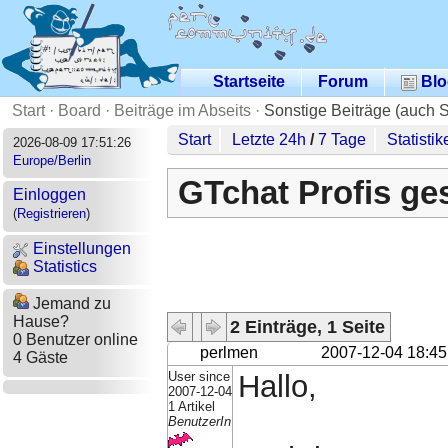
Startseite
Forum
Blo
Start
·
Board
·
Beiträge im Abseits
·
Sonstige Beiträge (auch 
Start
Letzte 24h
/
7 Tage
Statistik
2026-08-09 17:51:26
Europe/Berlin
GTchat Profis ges
Einloggen
(
Registrieren
)
Einstellungen
Statistics
Jemand zu
Hause?
2 Einträge, 1 Seite
0 Benutzer online
perlmen
2007-12-04 18:45
4 Gäste
User since
Hallo,
2007-12-04
1 Artikel
BenutzerIn