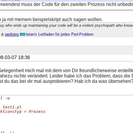
rwendest muss der Code für den zweiten Prozess nicht unbedi
h ja mit meinem beispielskript auch sagen wollen.
guy who ends up maintaining your code will be a violent psychopath who know
h
&
perlintro
brian's Leitfaden für jedes Perl-Problem
8-03-07 18:36
 Gelegenheit mich mal mit dem von Dir freundlicherweise erstellte
ezu nichts verändert. Leider habe ich das Problem, dass die Dat
est du das bei dir mal ausprobieren? Hab ich da was übersehen
rl -w
: test1.pl
Aktionstyp = Prozess