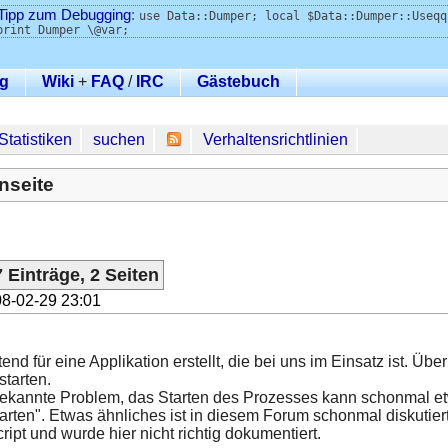
Tipp zum Debugging
:
use Data::Dumper; local $Data::Dumper::Useqq
print Dumper \@var;
g
Wiki
+
FAQ
/
IRC
Gästebuch
Statistiken
suchen
Verhaltensrichtlinien
nseite
 Einträge, 2 Seiten
8-02-29 23:01
end für eine Applikation erstellt, die bei uns im Einsatz ist. Ü
starten.
bekannte Problem, das Starten des Prozesses kann schonmal et
arten". Etwas ähnliches ist in diesem Forum schonmal diskutier
pt und wurde hier nicht richtig dokumentiert.