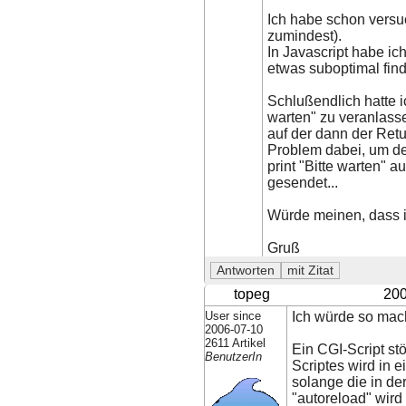
Ich habe schon versuc
zumindest).
In Javascript habe ic
etwas suboptimal find
Schlußendlich hatte i
warten" zu veranlasse
auf der dann der Retu
Problem dabei, um de
print "Bitte warten" 
gesendet...
Würde meinen, dass i
Gruß
topeg
200
User since
Ich würde so mac
2006-07-10
2611 Artikel
Ein CGI-Script st
BenutzerIn
Scriptes wird in 
solange die in der
"autoreload" wird