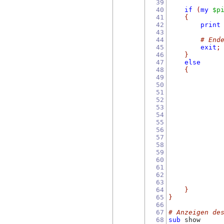
39
40
if
(
my
$p
41
{
42
print
43
44
# End
45
exit
;
46
}
47
else
48
{
49
50
51
52
53
54
55
56
57
58
59
60
61
62
63
64
}
65
}
66
67
# Anzeigen de
68
sub
 show