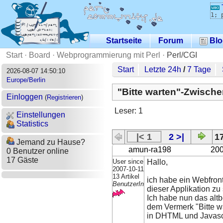
1; 
Startseite
Forum
Blo
Start
·
Board
·
Webprogrammierung mit Perl
·
Perl/CGI
Start
Letzte 24h
/
7 Tage
2026-08-07 14:50:10
Europe/Berlin
"Bitte warten"-Zwische
Einloggen
(
Registrieren
)
Leser: 1
Einstellungen
Statistics
|< 1
2 >|
17
Jemand zu Hause?
amun-ra198
200
0 Benutzer online
17 Gäste
User since
Hallo,
2007-10-11
13 Artikel
ich habe ein Webfront
BenutzerIn
dieser Applikation zu 
Ich habe nun das alt
dem Vermerk "Bitte w
in DHTML und Javascri