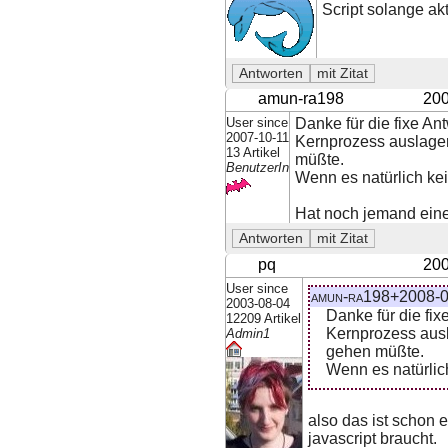
Script solange ak
amun-ra198
200
User since
Danke für die fixe A
2007-10-11
Kernprozess auslager
13 Artikel
müßte.
BenutzerIn
Wenn es natürlich kei
Hat noch jemand ein
pq
200
User since
amun-ra198+2008-0
2003-08-04
Danke für die fi
12209 Artikel
Kernprozess ausl
Admin1
gehen müßte.
Wenn es natürlic
also das ist schon e
javascript braucht.