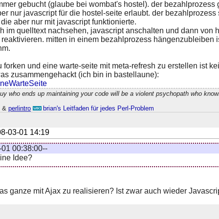
mmer gebucht (glaube bei wombat's hostel). der bezahlprozess 
er nur javascript für die hostel-seite erlaubt. der bezahlprozess
die aber nur mit javascript funktionierte.
h im quelltext nachsehen, javascript anschalten und dann von 
reaktivieren. mitten in einem bezahlprozess hängenzubleiben i
hm.
 forken und eine warte-seite mit meta-refresh zu erstellen ist k
was zusammengehackt (ich bin in bastellaune):
ineWarteSeite
guy who ends up maintaining your code will be a violent psychopath who know
h
&
perlintro
brian's Leitfaden für jedes Perl-Problem
8-03-01 14:19
01 00:38:00--
ine Idee?
as ganze mit Ajax zu realisieren? Ist zwar auch wieder Javascr