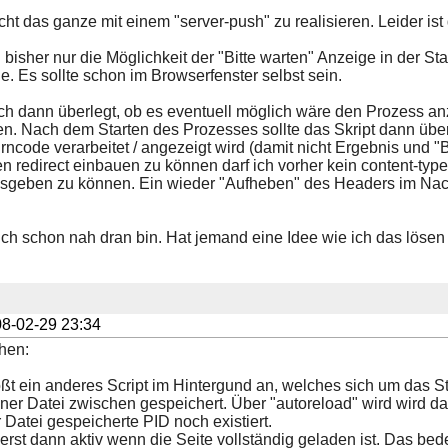
ht das ganze mit einem "server-push" zu realisieren. Leider ist
h bisher nur die Möglichkeit der "Bitte warten" Anzeige in der St
e. Es sollte schon im Browserfenster selbst sein.
ch dann überlegt, ob es eventuell möglich wäre den Prozess anzu
n. Nach dem Starten des Prozesses sollte das Skript dann über 
rncode verarbeitet / angezeigt wird (damit nicht Ergebnis und "B
n redirect einbauen zu können darf ich vorher kein content-ty
ausgeben zu können. Ein wieder "Aufheben" des Headers im Nachhi
ch schon nah dran bin. Hat jemand eine Idee wie ich das lösen
8-02-29 23:34
hen:
ößt ein anderes Script im Hintergund an, welches sich um das 
einer Datei zwischen gespeichert. Über "autoreload" wird wird d
 Datei gespeicherte PID noch existiert.
 erst dann aktiv wenn die Seite vollständig geladen ist. Das b