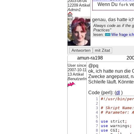
2003-08-04
Wenn Du
ve
fork
12209 Artikel
Admin1
genau, das hatte ic
Always code as if the 
Practices"
lesen:
Wie frage ic
amun-ra198
200
User since
@pq
2007-10-11
ok, ich hatte nun die
13 Artikel
Zwecke angepasst, nah
BenutzerIn
Schleife läuft. Könnt
Code (perl): (
dl
)
1
#!/usr/bin/pe
2
3
# Skript Name
4
# Parameter: 
5
6
use
 strict
;
7
use
 warnings
;
8
use
 CGI
;