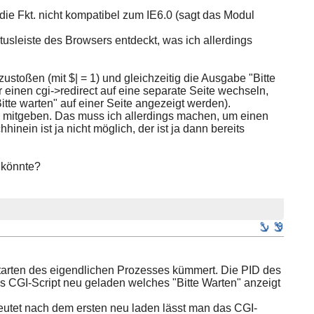
 die Fkt. nicht kompatibel zum IE6.0 (sagt das Modul
atusleiste des Browsers entdeckt, was ich allerdings
stoßen (mit $| = 1) und gleichzeitig die Ausgabe "Bitte
einen cgi->redirect auf eine separate Seite wechseln,
itte warten" auf einer Seite angezeigt werden).
pe mitgeben. Das muss ich allerdings machen, um einen
nein ist ja nicht möglich, der ist ja dann bereits
 könnte?
Starten des eigendlichen Prozesses kümmert. Die PID des
as CGI-Script neu geladen welches "Bitte Warten" anzeigt
edeutet nach dem ersten neu laden lässt man das CGI-