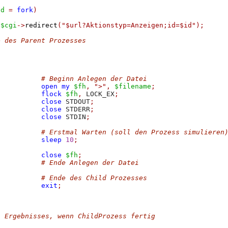
id
=
fork
)
$cgi
->
redirect
(
"$url?Aktionstyp=Anzeigen;id=$id"
);
e des Parent Prozesses
# Beginn Anlegen der Datei
open
my
$fh
,
">"
,
$filename
;
flock
$fh
,
 LOCK_EX
;
close
 STDOUT
;
close
 STDERR
;
close
 STDIN
;
# Erstmal Warten (soll den Prozess simulieren
sleep
10
;
close
$fh
;
# Ende Anlegen der Datei
# Ende des Child Prozesses
exit
;
s Ergebnisses, wenn ChildProzess fertig