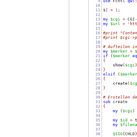
9
use
 Fcntl 
qw
(
10
11
$
|
=
1
;
12
13
my
$cgi
=
 CGI
14
my
$url
=
'ht
15
16
#print "Conte
17
#print $cgi->
18
19
# Aufteilen i
20
my
$merker
=
21
if
(
$merker
e
22
{
23
show
(
$cgi
24
}
25
elsif
(
$merke
26
{
27
create
(
$c
28
}
29
30
# Erstellen d
31
sub
 create
32
{
33
my
(
$cgi
)
34
35
my
$id
=
36
my
$filen
37
38
$SIG
{
CHLD