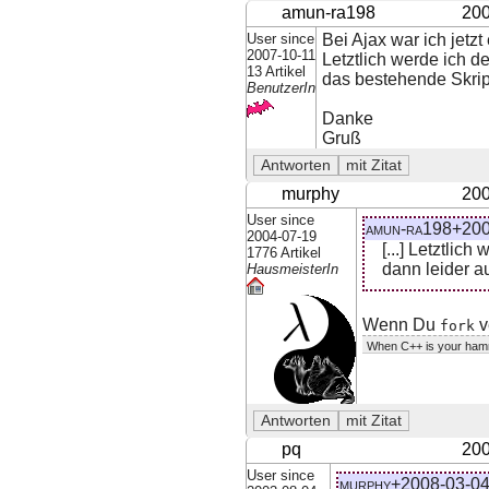
amun-ra198
200
User since
Bei Ajax war ich jetz
2007-10-11
Letztlich werde ich d
13 Artikel
das bestehende Skrip
BenutzerIn
Danke
Gruß
murphy
200
User since
amun-ra198+200
2004-07-19
[...] Letztli
1776 Artikel
dann leider a
HausmeisterIn
Wenn Du
v
fork
When C++ is your hamm
pq
200
User since
murphy+2008-03-04