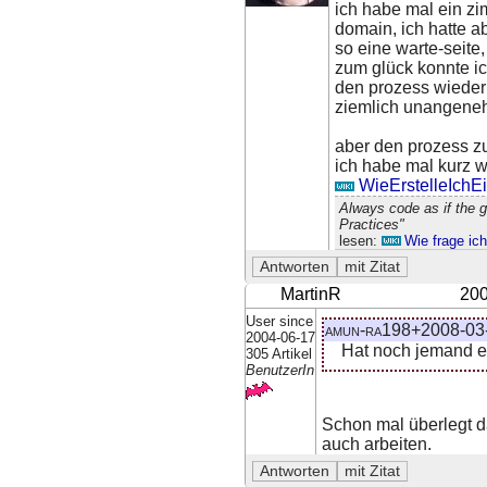
ich habe mal ein zi
domain, ich hatte ab
so eine warte-seite, 
zum glück konnte ic
den prozess wieder 
ziemlich unangene
aber den prozess zu
ich habe mal kurz 
WieErstelleIchE
Always code as if the 
Practices"
lesen:
Wie frage ic
MartinR
200
User since
amun-ra198+2008-03-
2004-06-17
Hat noch jemand e
305 Artikel
BenutzerIn
Schon mal überlegt d
auch arbeiten.