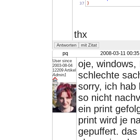
37
}
thx
pq
2008-03-11 00:35
User since
oje, windows, 
2003-08-04
12209 Artikel
schlechte sac
Admin1
sorry, ich hab
so nicht nachv
ein print gefo
print wird je 
gepuffert. da