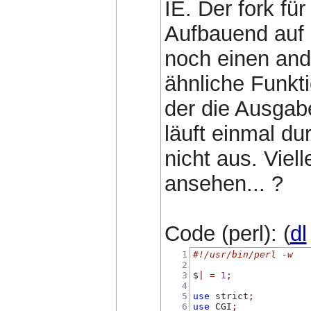
IE. Der fork für
Aufbauend auf 
noch einen and
ähnliche Funktio
der die Ausgab
läuft einmal du
nicht aus. Viel
ansehen... ?
Code (perl): (
dl
1
#!/usr/bin/perl -w
2
3
$
|
=
1
;
4
5
use
 strict
;
6
use
 CGI
;