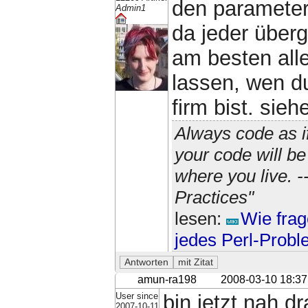
den parameter
Admin1
da jeder überg
am besten alle
lassen, wen du
firm bist. sieh
Always code as i
your code will b
where you live. 
Practices"
lesen:
Wie frag
jedes Perl-Prob
amun-ra198
2008-03-10 18:37
User since
bin jetzt nah d
2007-10-11