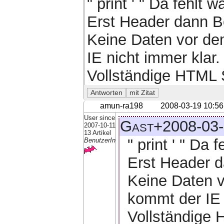
" print ' " Da fehlt w
Erst Header dann B
Keine Daten vor de
IE nicht immer klar.
Vollständige HTML 
amun-ra198
2008-03-19 10:56
User since
Gast+2008-03-
2007-10-11
13 Artikel
" print ' " Da 
BenutzerIn
Erst Header d
Keine Daten 
kommt der IE 
Vollständige 