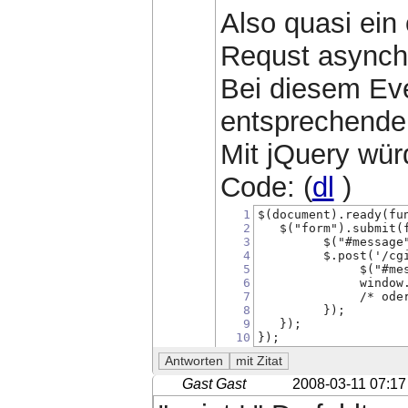
Also quasi ein
Requst asynch
Bei diesem Eve
entsprechende 
Mit jQuery wü
Code: (
dl
)
1
$(document).ready(fu
2
   $("form").submit(
3
         $("#message
4
         $.post('/cg
5
              $("#me
6
              window
7
              /* ode
8
         });
9
   });
10
});
Gast Gast
2008-03-11 07:17