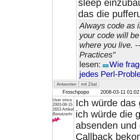
sleep einzuba
das die puffer
Always code as i
your code will b
where you live. 
Practices"
lesen:
Wie frag
jedes Perl-Prob
Froschpopo
2008-03-11 01:02
User since
Ich würde das
2003-08-15
2653 Artikel
ich würde die 
BenutzerIn
absenden und d
Callback beko