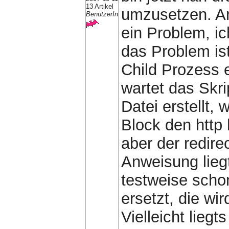
13 Artikel
umzusetzen. An
BenutzerIn
ein Problem, i
das Problem is
Child Prozess e
wartet das Skri
Datei erstellt,
Block den http 
aber der redire
Anweisung liegt 
testweise scho
ersetzt, die wi
Vielleicht liegt