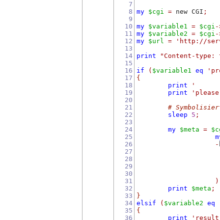
7
8
my
$cgi
=
 new CGI
;
9
10
my
$variable1
=
$cgi
-
11
my
$variable2
=
$cgi
-
12
my
$url
=
'http://ser
13
14
print
"Content-type: 
15
16
if
(
$variable1
eq
'pr
17
{
18
print
'      
19
print
'please
20
21
# Symbolisier
22
sleep
5
;
23
24
my
$meta
=
$c
25
m
26
-
27
28
29
30
31
)
32
print
$meta
;
33
}
34
elsif
(
$variable2
eq
35
{
36
print
'result