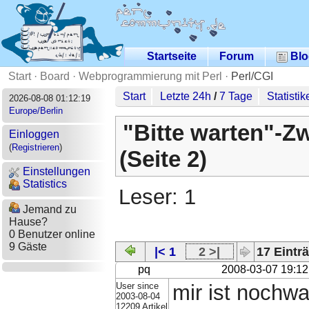
Startseite
Forum
Blo
Start
·
Board
·
Webprogrammierung mit Perl
·
Perl/CGI
Start
Letzte 24h
/
7 Tage
Statistik
2026-08-08 01:12:19
Europe/Berlin
"Bitte warten"-Z
Einloggen
(
Registrieren
)
(Seite 2)
Einstellungen
Statistics
Leser: 1
Jemand zu
Hause?
0 Benutzer online
9 Gäste
|< 1
2 >|
17 Einträ
pq
2008-03-07 19:12
User since
mir ist nochwa
2003-08-04
12209 Artikel