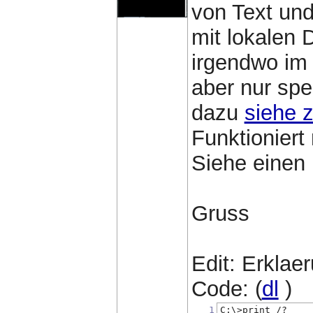
von Text und
mit lokalen 
irgendwo im 
aber nur spe
dazu
siehe z
Funktioniert 
Siehe einen 
Gruss
Edit: Erklae
Code: (
dl
)
1
C:\>print /?