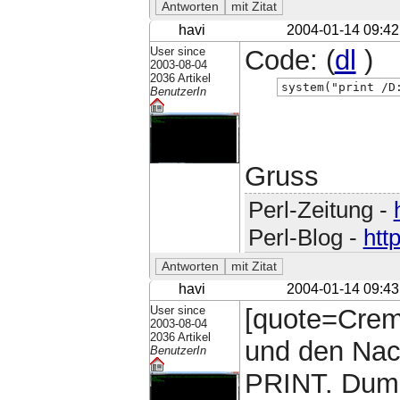
havi
2004-01-14 09:42
User since
Code: (
dl
)
2003-08-04
2036 Artikel
system("print /D
BenutzerIn
Gruss
Perl-Zeitung -
Perl-Blog -
htt
havi
2004-01-14 09:43
User since
[quote=Crem
2003-08-04
2036 Artikel
und den Nach
BenutzerIn
PRINT. Dumm