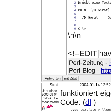
2
Druckt eine Text
3
4
PRINT [/D:Gerät]
5
6
  /D:Gerät     G
7
8
9
C:\>
\n\n
<!--EDIT|ha
Perl-Zeitung -
Perl-Blog -
htt
Strat
2004-01-14 12:52
User since
funktioniert eig
2003-08-04
5246 Artikel
Code: (
dl
)
ModeratorIn
type textfile > \\se