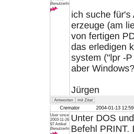
BenutzerIn
ich suche für'
erzeuge (am lie
von fertigen P
das erledigen k
system ("lpr -
aber Windows
Jürgen
Cremator
2004-01-13 12:59
User since
Unter DOS und 
2003-11-26
97 Artikel
Befehl PRINT. 
BenutzerIn