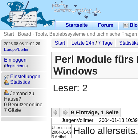
Startseite
Forum
Blo
Start
·
Board
·
Tools, Betriebssysteme und technische Fragen
Start
Letzte 24h
/
7 Tage
Statistik
2026-08-08 11:02:26
Europe/Berlin
Perl Module fürs
Einloggen
(
Registrieren
)
Windows
Einstellungen
Statistics
Leser: 2
Jemand zu
Hause?
0 Benutzer online
7 Gäste
9 Einträge, 1 Seite
JürgenVollmer
2004-01-13 10:39
User since
Hallo allerseits
2004-01-09
3 Artikel