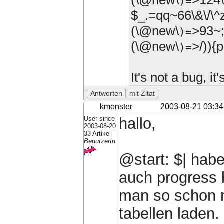
(\@new\
>124\
)=
$_.=qq~66\&\/\^
(\@new\
>93~;
)=
(\@new\
>/)){p
)=
It's not a bug, i
kmonster
2003-08-21 03:34
User since
hallo,
2003-08-20
33 Artikel
BenutzerIn
@start: $| habe
auch progress 
man so schon m
tabellen laden.