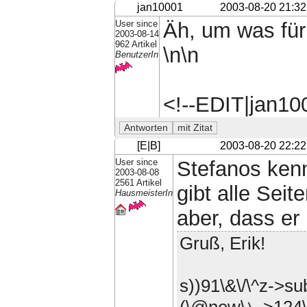
jan10001
2003-08-20 21:32
User since
Äh, um was für
2003-08-14
962 Artikel
\n\n
BenutzerIn
<!--EDIT|jan1
[E|B]
2003-08-20 22:22
User since
Stefanos kenn
2003-08-08
2561 Artikel
gibt alle Seit
HausmeisterIn
aber, dass er
Gruß, Erik!
s))91\&\/\^z->s