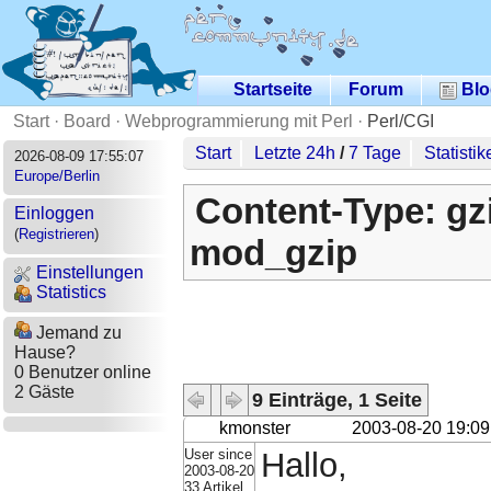
Startseite
Forum
Blo
Start
·
Board
·
Webprogrammierung mit Perl
·
Perl/CGI
Start
Letzte 24h
/
7 Tage
Statistik
2026-08-09 17:55:07
Europe/Berlin
Content-Type: gz
Einloggen
(
Registrieren
)
mod_gzip
Einstellungen
Statistics
Jemand zu
Hause?
0 Benutzer online
2 Gäste
9 Einträge, 1 Seite
kmonster
2003-08-20 19:09
User since
Hallo,
2003-08-20
33 Artikel