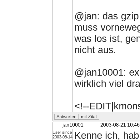
@jan: das gzip
muss vorneweg
was los ist, ge
nicht aus.
@jan10001: exk
wirklich viel d
<!--EDIT|kmon
jan10001
2003-08-21 10:46
User since
Kenne ich, hab
2003-08-14