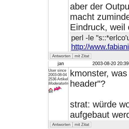
aber der Outp
macht zumindes
Eindruck, weil 
perl -le "s::*erlco
http://www.fabiani
jan
2003-08-20 20:39
User since
kmonster, was 
2003-08-04
2536 Artikel
header"?
ModeratorIn
strat: würde wo
aufgebaut werd