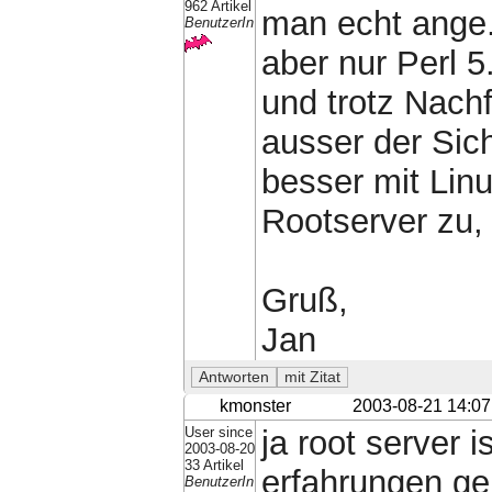
962 Artikel
man echt ange.
BenutzerIn
aber nur Perl 5
und trotz Nachf
ausser der Sic
besser mit Lin
Rootserver zu,
Gruß,
Jan
kmonster
2003-08-21 14:07
User since
ja root server 
2003-08-20
33 Artikel
erfahrungen ge
BenutzerIn