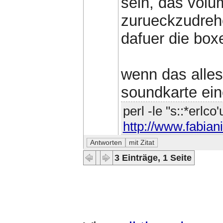
sein, das volu
zurueckzudreh
dafuer die box
wenn das alles 
soundkarte ei
perl -le "s::*erlco
http://www.fabiani
3 Einträge, 1 Seite