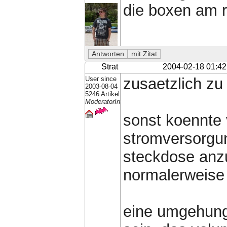
die boxen am r
Strat
2004-02-18 01:42
User since
zusaetzlich zu
2003-08-04
5246 Artikel
ModeratorIn
sonst koennte v
stromversorgu
steckdose anz
normalerweise 
eine umgehung