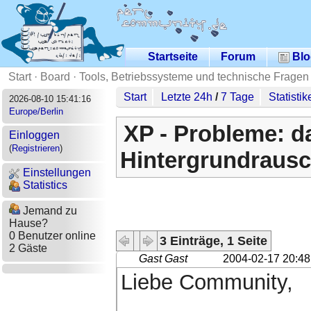
Startseite
Forum
Blo
Start
·
Board
·
Tools, Betriebssysteme und technische Fragen
Start
Letzte 24h
/
7 Tage
Statistik
2026-08-10 15:41:16
Europe/Berlin
XP - Probleme: d
Einloggen
(
Registrieren
)
Hintergrundraus
Einstellungen
Statistics
Jemand zu
Hause?
0 Benutzer online
3 Einträge, 1 Seite
2 Gäste
Gast Gast
2004-02-17 20:48
Liebe Community,