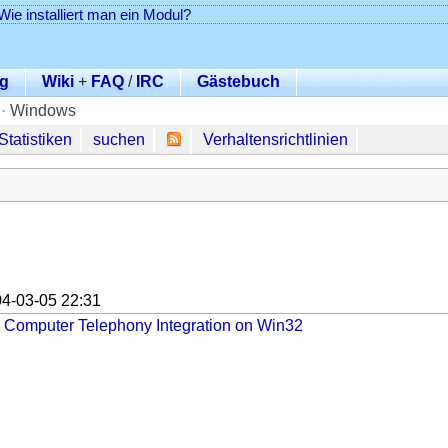
Wie installiert man ein Modul?
g
Wiki
+
FAQ
/
IRC
Gästebuch
·
Windows
Statistiken
suchen
Verhaltensrichtlinien
4-03-05 22:31
 Computer Telephony Integration on Win32