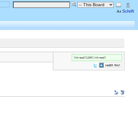
Schrift
[thread]1205[/thread]