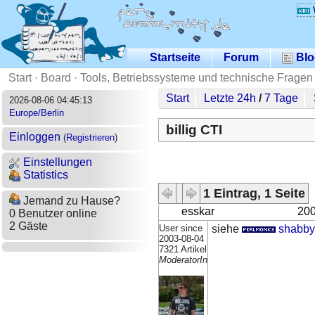
Startseite
Forum
Blo
Start
·
Board
·
Tools, Betriebssysteme und technische Fragen
Start
Letzte 24h
/
7 Tage
2026-08-06 04:45:13
Europe/Berlin
billig CTI
Einloggen
(
Registrieren
)
Einstellungen
Statistics
1 Eintrag, 1 Seite
Jemand zu Hause?
esskar
200
0 Benutzer online
2 Gäste
User since
siehe
shabby
2003-08-04
7321 Artikel
ModeratorIn