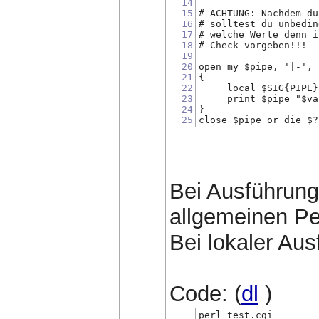
14
15
# ACHTUNG: Nachdem du
16
# solltest du unbedin
17
# welche Werte denn i
18
# Check vorgeben!!!
19
20
open my $pipe, '|-', 
21
{
22
     local $SIG{PIPE}
23
     print $pipe "$va
24
}
25
close $pipe or die $?
Bei Ausführung
allgemeinen Pe
Bei lokaler Aus
Code: (
dl
)
perl test.cgi