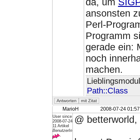
da, um
SIG
ansonsten z
Perl-Progra
Programm sic
gerade ein: 
noch innerh
machen.
Lieblingsmodu
Path::Class
MarioH
2008-07-24 01:57
User since
@ betterworld,
2008-07-24
11 Artikel
BenutzerIn