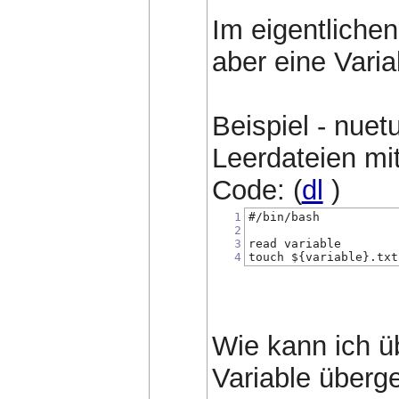
Im eigentlichen
aber eine Vari
Beispiel - nuetu
Leerdateien m
Code: (
dl
)
1
#/bin/bash
2
3
read variable
4
touch ${variable}.txt
Wie kann ich ü
Variable überg