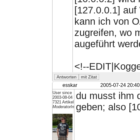
[127.0.0.1] auf
kann ich von O
zugreifen, wo
augeführt werd
<!--EDIT|Kogg
esskar
2005-07-24 20:40
User since
du musst ihm 
2003-08-04
7321 Artikel
geben; also [10.
ModeratorIn