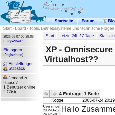
Startseite
Forum
Blo
Start
·
Board
·
Tools, Betriebssysteme und technische Fragen
Start
Letzte 24h
/
7 Tage
Statistik
2026-08-07 09:28:08
Europe/Berlin
XP - Omnisecure
Einloggen
(
Registrieren
)
Virtualhost??
Einstellungen
Statistics
Jemand zu
Hause?
1 Benutzer online
2 Gäste
4 Einträge, 1 Seite
Kogge
2005-07-24 20:19
User since
Hallo Zusamm
2004-06-17
24 Artikel