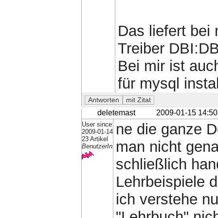
Das liefert bei
Treiber DBI:DB
Bei mir ist au
für mysql instal
deletemast
2009-01-15 14:50
User since
ne die ganze D
2009-01-14
23 Artikel
man nicht gen
BenutzerIn
schließlich ha
Lehrbeispiele d
ich verstehe nu
"Lehrbuch" nich