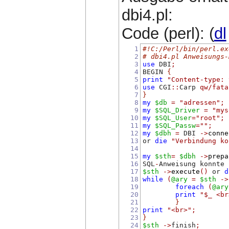
dbi4.pl:
Code (perl): (
dl
1
#!C:/Perl/bin/perl.ex
2
# dbi4.pl Anweisungs-
3
use
 DBI
;
4
BEGIN 
{
5
print
"Content-type: 
6
use
 CGI
::
Carp 
qw/fata
7
}
8
my
$db
=
"adressen"
;
9
my
$SQL_Driver
=
"mys
10
my
$SQL_User
=
"root"
;
11
my
$SQL_Passw
=
""
;
12
my
$dbh
=
 DBI 
->
conne
13
or 
die
"Verbindung ko
14
15
my
$sth
=
$dbh
->
prepa
16
SQL
-
Anweisung konnte 
17
$sth
->
execute
()
 or 
d
18
while
(
@ary
=
$sth
->
19
foreach
(
@ary
20
print
"$_ <br
21
}
22
print
"<br>"
;
23
}
24
$sth
->
finish
;