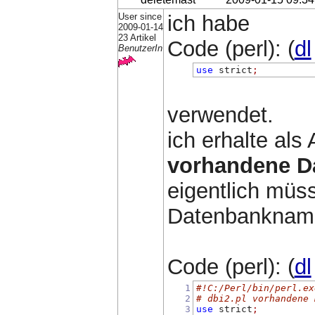
User since
ich habe
2009-01-14
23 Artikel
Code (perl): (
dl
BenutzerIn
use
 strict
;
verwendet.
ich erhalte als
vorhandene Da
eigentlich müs
Datenbankname
Code (perl): (
dl
1
#!C:/Perl/bin/perl.ex
2
# dbi2.pl vorhandene 
3
use
 strict
;