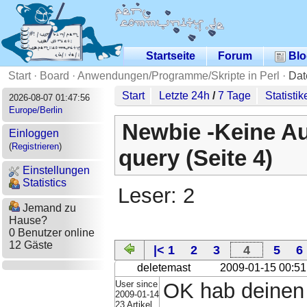
Startseite
Forum
Blo
Start
·
Board
·
Anwendungen/Programme/Skripte in Perl
·
Dat
Start
Letzte 24h
/
7 Tage
Statistik
2026-08-07 01:47:56
Europe/Berlin
Newbie -Keine Au
Einloggen
(
Registrieren
)
query (Seite 4)
Einstellungen
Statistics
Leser: 2
Jemand zu
Hause?
0 Benutzer online
12 Gäste
|< 1
2
3
4
5
6
deletemast
2009-01-15 00:51
User since
OK hab deinen 
2009-01-14
23 Artikel