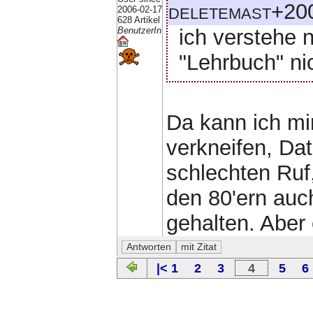
deletemast+200
2006-02-17
628 Artikel
ich verstehe 
BenutzerIn
"Lehrbuch" nich
Da kann ich mi
verkneifen, Da
schlechten Ruf,
den 80'ern auc
gehalten. Aber 
|< 1
2
3
4
5
6