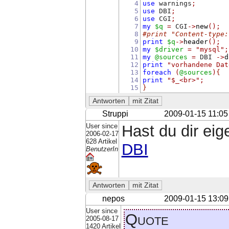
4
use
 warnings
;
5
use
 DBI
;
6
use
 CGI
;
7
my
$q
=
 CGI
->
new
();
8
#print "Content-type:
9
print
$q
->
header
();
10
my
$driver
=
"mysql"
;
11
my
@sources
=
 DBI 
->
d
12
print
"vorhandene Dat
13
foreach
(
@sources
)
{
14
print
"$_<br>"
;
15
}
Struppi
2009-01-15 11:05
User since
Hast du dir ei
2006-02-17
628 Artikel
DBI
BenutzerIn
nepos
2009-01-15 13:09
User since
Quote
2005-08-17
1420 Artikel