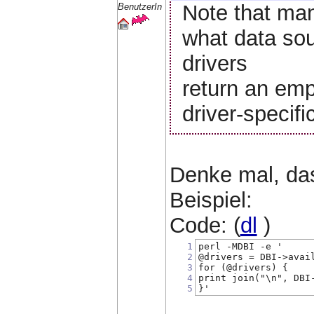
Note that ma
BenutzerIn
what data sou
drivers
return an emp
driver-specific
Denke mal, das
Beispiel:
Code: (
dl
)
1
perl -MDBI -e '
2
@drivers = DBI->avai
3
for (@drivers) {
4
print join("\n", DBI
5
}'