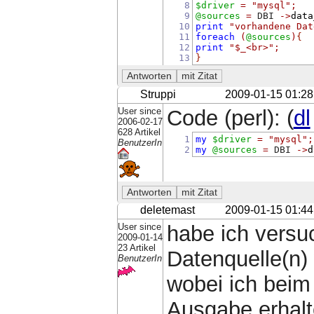
8
$driver
=
"mysql"
;
9
@sources
=
 DBI 
->
data
10
print
"vorhandene Dat
11
foreach
(
@sources
)
{
12
print
"$_<br>"
;
13
}
Struppi
2009-01-15 01:28
User since
Code (perl): (
dl
2006-02-17
628 Artikel
1
my
$driver
=
"mysql"
;
BenutzerIn
2
my
@sources
=
 DBI 
->
d
deletemast
2009-01-15 01:44
User since
habe ich versu
2009-01-14
23 Artikel
Datenquelle(n)
BenutzerIn
wobei ich beim 
Ausgabe erhalt