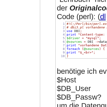
der
Originalc
Code (perl): (
dl
1
#!C:/Perl/bin/perl.ex
2
# dbi3.pl vorhandene 
3
use
 DBI
;
4
print
"Content-type: 
5
$driver
=
"mysql"
;
6
@sources
=
 DBI 
->
data
7
print
"vorhandene Dat
8
foreach
(
@sources
)
{
9
print
"$_<br>"
;
10
}
benötige ich evt
$Host
$DB_User
$DB_Passw?
um die Datenq