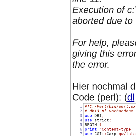
Execution of c:
aborted due to 
For help, pleas
giving this err
the error.
Hier nochmal d
Code (perl): (
dl
1
#!C:/Perl/bin/perl.ex
2
# dbi3.pl vorhandene 
3
use
 DBI
;
4
use
 strict
;
5
BEGIN 
{
6
print
"Content-type: 
7
use
 CGI
::
Carp 
qw/fata