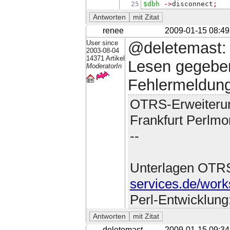
25
$dbh
->
disconnect
;
renee
2009-01-15 08:49
User since
@deletemast: I
2003-08-04
14371 Artikel
Lesen gegeben
ModeratorIn
Fehlermeldun
OTRS-Erweiteru
Frankfurt Perlmo
--
Unterlagen OTR
services.de/work
Perl-Entwicklung
deletemast
2009-01-15 09:34