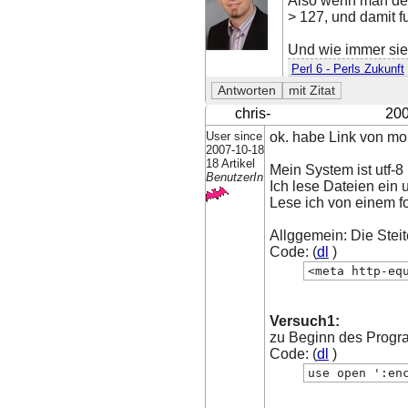
Also wenn man den 
> 127, und damit 
Und wie immer sieh
Perl 6 - Perls Zukunft
chris-
200
User since
ok. habe Link von mo
2007-10-18
18 Artikel
Mein System ist utf-8 
BenutzerIn
Ich lese Dateien ein u
Lese ich von einem fo
Allggemein: Die Steit
Code: (
dl
)
<meta http-eq
Versuch1:
zu Beginn des Prog
Code: (
dl
)
use open ':en