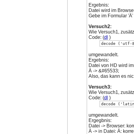
Ergebnis:
Datei wird im Browser
Gebe im Formular 'Ä'
Versuch2:
Wie Versuch1, zusätzl
Code: (
dl
)
decode ('utf-
umgewandelt.
Ergebnis:
Datei von HD wird im 
Ä -> &#65533;
Also, das kann es ni
Versuch3:
Wie Versuch1, zusätzl
Code: (
dl
)
decode ('lati
umgewandelt.
Ergegbnis:
Datei -> Browser: kor
Ä -> in Datei: Ä: korre