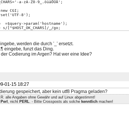
_CHARS='-a-zA-Z0-9_.öüäÖÜÄ';
 new CGI;
rset('UTF-8');
e  =$query->param('hostname');
~ s/[^$HOST_OK_CHARS]/_/go;
ngebe, werden die durch '_' ersetzt.
Ã¶ eingebe, funzt das Ding.
t der Codierung im Argen? Hat wer eine Idee?
9-01-15 18:27
odierung gespeichert, aber kein utf8 Pragma geladen?
d.R. alle Angaben ohne Gewähr und auf Linux abgestimmt!
t
Perl
, nicht
PERL
. - Bitte Crossposts als solche
kenntlich
machen!