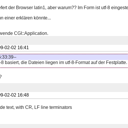
efert der Browser latin1, aber warum?? Im Form ist utf-8 eingest
 einer erklären könnte...
wende CGI::Application.
9-02-02 16:41
:33:39--
-8 basiert, die Dateien liegen im utf-8-Format auf der Festplatte.
?
9-02-02 16:48
 text, with CR, LF line terminators