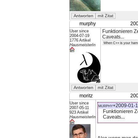
murphy
200
User since
Funktionieren Z
2004-07-19
Caveats...
1776 Artikel
When C++ is your hamm
HausmeisterIn
moritz
200
User since
murphy+2009-01-1
2007-05-11
Funktionieren Z
923 Artikel
Caveats...
HausmeisterIn