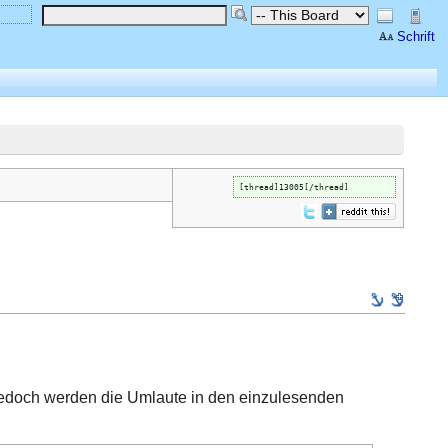
Schrift
[thread]13005[/thread]
 Jedoch werden die Umlaute in den einzulesenden