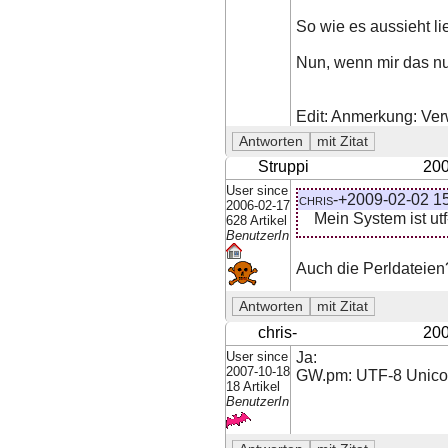
So wie es aussieht li
Nun, wenn mir das nun
Edit: Anmerkung: Ver
Struppi
200
User since
chris-+2009-02-02 15
2006-02-17
Mein System ist utf
628 Artikel
BenutzerIn
Auch die Perldateien
chris-
200
User since
Ja:
2007-10-18
GW.pm: UTF-8 Unicode
18 Artikel
BenutzerIn