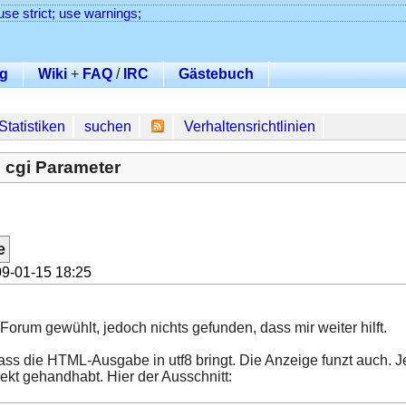
use strict; use warnings;
g
Wiki
+
FAQ
/
IRC
Gästebuch
Statistiken
suchen
Verhaltensrichtlinien
 cgi Parameter
e
9-01-15 18:25
orum gewühlt, jedoch nichts gefunden, dass mir weiter hilft.
 dass die HTML-Ausgabe in utf8 bringt. Die Anzeige funzt auch.
ekt gehandhabt. Hier der Ausschnitt: