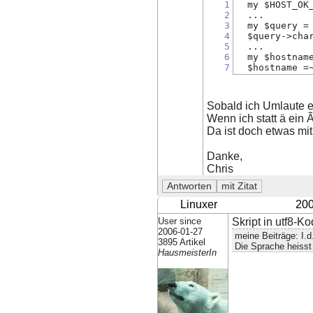
1
  my $HOST_OK
2
  ...
3
  my $query =
4
  $query->cha
5
  ...
6
  my $hostnam
7
  $hostname =
Sobald ich Umlaute ei
Wenn ich statt ä ein 
Da ist doch etwas mi
Danke,
Chris
Linuxer
200
User since
Skript in utf8-K
2006-01-27
meine Beiträge: I.
3895 Artikel
Die Sprache heiss
HausmeisterIn