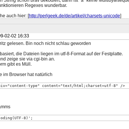
String schön brav dekodiert, dann ist "ä" keine Multibytesequ
funktionieren Regexes wunderbar.
e auch hier: [
http://perlgeek.de/de/artikel/charsets-unicode
]
9-02-02 16:33
ritz gelesen. Bin noch nicht schlau geworden
basiert, die Dateien liegen im utf-8-Format auf der Festplatte.
nd zeige sie via cgi-bin an.
rm gibt es Müll.
e im Browser hat natürlich
uiv="content-type" content="text/html;charset=utf-8" />
ramms
coding(UTF-8)';