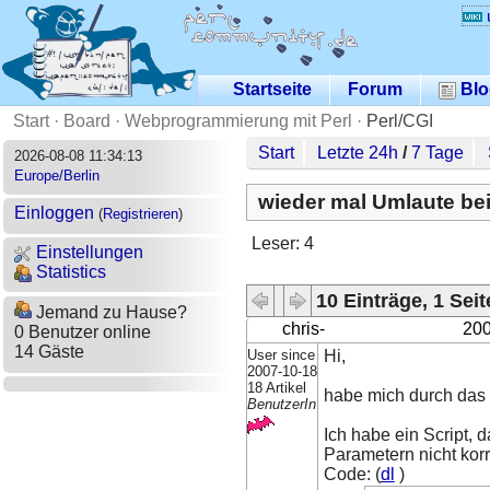
Startseite
Forum
Blo
Start
·
Board
·
Webprogrammierung mit Perl
·
Perl/CGI
Start
Letzte 24h
/
7 Tage
2026-08-08 11:34:13
Europe/Berlin
wieder mal Umlaute bei
Einloggen
(
Registrieren
)
Leser: 4
Einstellungen
Statistics
10 Einträge, 1 Seit
Jemand zu Hause?
chris-
200
0 Benutzer online
14 Gäste
User since
Hi,
2007-10-18
18 Artikel
habe mich durch das F
BenutzerIn
Ich habe ein Script,
Parametern nicht korr
Code: (
dl
)