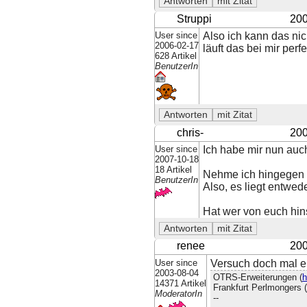
Struppi
200
User since
Also ich kann das nic
2006-02-17
läuft das bei mir perfe
628 Artikel
BenutzerIn
chris-
200
User since
Ich habe mir nun auch 
2007-10-18
18 Artikel
Nehme ich hingegen d
BenutzerIn
Also, es liegt entwe
Hat wer von euch hin
renee
200
User since
Versuch doch mal ei
2003-08-04
OTRS-Erweiterungen (
h
14371 Artikel
Frankfurt Perlmongers (
ModeratorIn
--