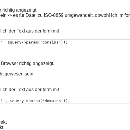
 richtig angezeigt.
 ein -> es für Datei zu ISO-8859 umgewandelt, obwohl ich im f
ich der Text aus der form mit
8', $query->param('domains'));
Browser richtig angezeigt.
cht gewesen sein.
ich der Text aus der form mit
n1', $query->param('domains'));
rekt
kt