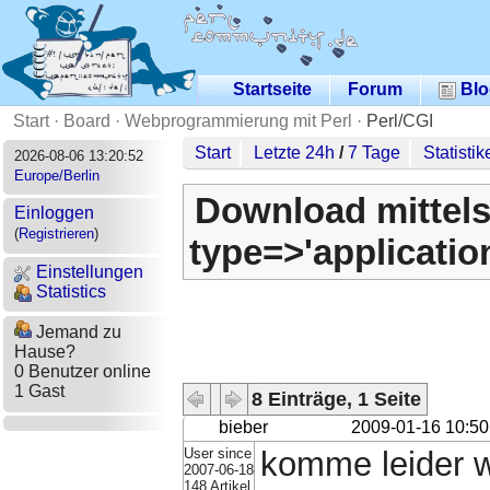
Startseite
Forum
Blo
Start
·
Board
·
Webprogrammierung mit Perl
·
Perl/CGI
Start
Letzte 24h
/
7 Tage
Statistik
2026-08-06 13:20:52
Europe/Berlin
Download mittels
Einloggen
(
Registrieren
)
type=>'applicatio
Einstellungen
Statistics
Jemand zu
Hause?
0 Benutzer online
1 Gast
8 Einträge, 1 Seite
bieber
2009-01-16 10:50
User since
komme leider wi
2007-06-18
148 Artikel