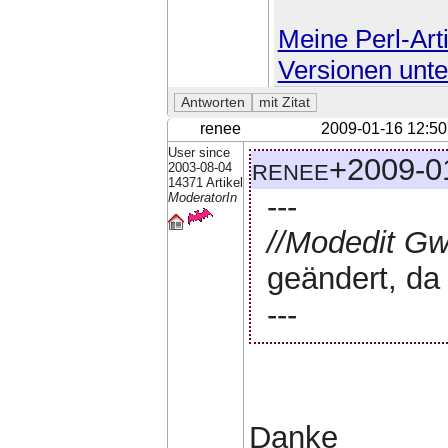
Meine Perl-Arti
Versionen unte
renee
2009-01-16 12:50
User since
renee+2009-01
2003-08-04
14371 Artikel
---
ModeratorIn
//Modedit G
geändert, da 
---
Danke