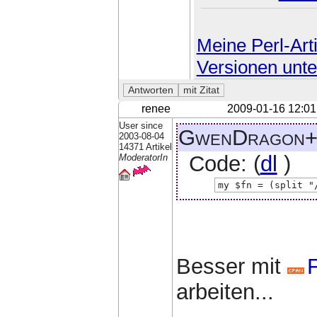
Meine Perl-Arti
Versionen unte
renee
2009-01-16 12:01
User since
GwenDragon+2
2003-08-04
14371 Artikel
Code: (
dl
)
ModeratorIn
my $fn = (split "
Besser mit
arbeiten...