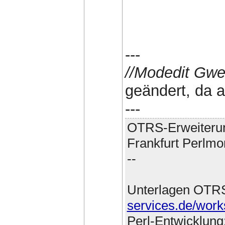
---
//Modedit Gwe
geändert, da al
---
OTRS-Erweiteru
Frankfurt Perlmo
--
Unterlagen OTR
services.de/work
Perl-Entwicklung