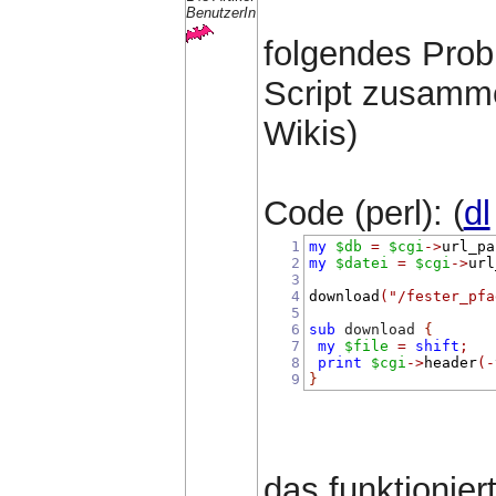
BenutzerIn
folgendes Prob
Script zusamme
Wikis)
Code (perl): (
dl
1
my
$db
=
$cgi
->
url_pa
2
my
$datei
=
$cgi
->
url
3
4
download
(
"/fester_pfa
5
6
sub
 download 
{
7
my
$file
=
shift
;
8
print
$cgi
->
header
(-
9
}
das funktionier