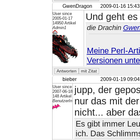
GwenDragon
2009-01-16 15:43
User since
Und geht es 
2005-01-17
14950 Artikel
die Drachin
Gwe
Admin1
Meine Perl-Arti
Versionen unte
bieber
2009-01-19 09:04
User since
jupp, der gepos
2007-06-18
148 Artikel
nur das mit der
BenutzerIn
nicht... aber da
Es gibt immer Leut
ich. Das Schlimmst