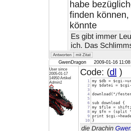
habe bezügliche
finden können,
könnte
Es gibt immer Leut
ich. Das Schlimmst
GwenDragon
2009-01-16 11:08
User since
Code: (
dl
)
2005-01-17
14950 Artikel
1
my $db = $cgi->u
Admin1
2
my $datei = $cgi
3
4
download("/feste
5
6
sub download {
7
my $file = shift
8
my $fn = (split 
9
print $cgi->head
10
}
die Drachin
Gwe