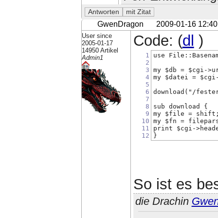
GwenDragon
2009-01-16 12:40
User since
Code: (
dl
)
2005-01-17
14950 Artikel
1
use File::Basena
Admin1
2
3
my $db = $cgi->u
4
my $datei = $cgi
5
6
download("/feste
7
8
sub download {
9
my $file = shift
10
my $fn = filepar
11
print $cgi->head
12
}
So ist es be
die Drachin
Gwe