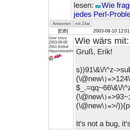
lesen:
Wie frag
jedes Perl-Prob
[E|B]
2003-08-10 12:01
User since
Wie wärs mit
2003-08-08
2561 Artikel
Gruß, Erik!
HausmeisterIn
s))91\&\/\^z->s
(\@new\
>124\
)=
$_.=qq~66\&\/\^
(\@new\
>93~;
)=
(\@new\
>/)){p
)=
It's not a bug, i