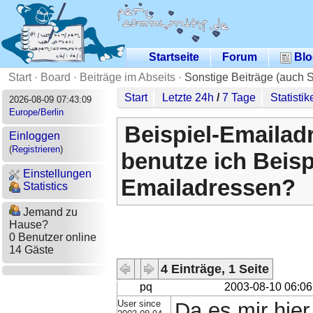
Startseite
Forum
Blo
Start
·
Board
·
Beiträge im Abseits
·
Sonstige Beiträge (auch 
Start
Letzte 24h
/
7 Tage
Statistik
2026-08-09 07:43:09
Europe/Berlin
Beispiel-Emailad
Einloggen
(
Registrieren
)
benutze ich Beisp
Einstellungen
Emailadressen?
Statistics
Jemand zu
Hause?
0 Benutzer online
14 Gäste
4 Einträge, 1 Seite
pq
2003-08-10 06:06
User since
Da es mir hier