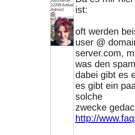
2003-08-04
12209 Artikel
ist:
Admin1
oft werden bei
user @ domai
server.com, ma
was den spam 
dabei gibt es e
es gibt ein pa
solche
zwecke gedach
http://www.faq