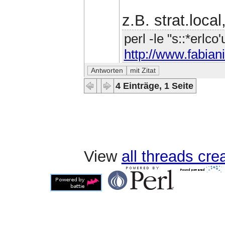
z.B. strat.local
perl -le "s::*erlco
http://www.fabiani
4 Einträge, 1 Seite
View
all threads cr