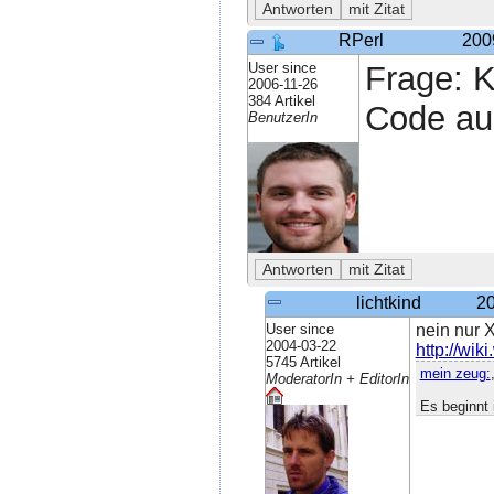
RPerl
200
User since
Frage: 
2006-11-26
384 Artikel
Code au
BenutzerIn
lichtkind
20
User since
nein nur 
2004-03-22
http://wik
5745 Artikel
mein zeug:
ModeratorIn + EditorIn
Es beginnt 