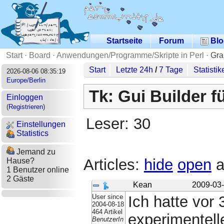
Startseite
Forum
Blo
Start
·
Board
·
Anwendungen/Programme/Skripte in Perl
·
Gra
Start
Letzte 24h
/
7 Tage
Statistik
2026-08-06 08:35:19
Europe/Berlin
Tk: Gui Builder f
Einloggen
(
Registrieren
)
Leser: 30
Einstellungen
Statistics
Jemand zu
Articles:
hide
open
a
Hause?
1 Benutzer online
2 Gäste
Kean
2009-03-
User since
Ich hatte vor
2004-08-18
464 Artikel
experimentell
BenutzerIn