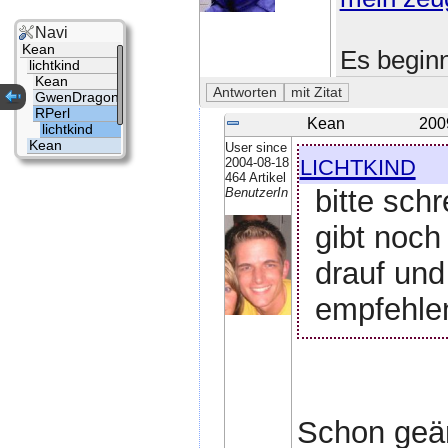
Navi
Kean
Es beginn
lichtkind
Kean
GwenDragon
RPerl
Kean
200
lichtkind
Kean
User since
lichtkind
2004-08-18
464 Artikel
bitte sch
BenutzerIn
gibt noch
drauf und
empfehlen
Schon geän