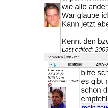
wie alle ande
War glaube ic
Kann jetzt abe
Kennt den bz
Last edited: 200
lichtkind
2009-0
User since
bitte sc
2004-03-22
5745 Artikel
es gibt 
ModeratorIn + EditorIn
schon d
empfehl
mein zeu