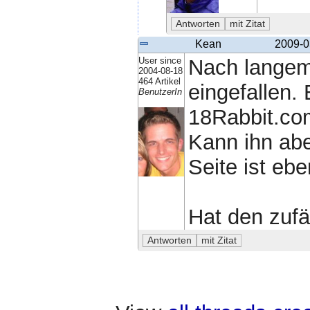
Kean
2009-0
User since
Nach langem
2004-08-18
464 Artikel
eingefallen. 
BenutzerIn
18Rabbit.co
Kann ihn abe
Seite ist eben
Hat den zufä