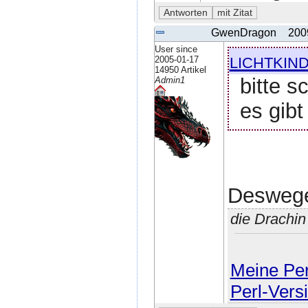
GwenDragon
200
User since
lichtkin
2005-01-17
14950 Artikel
bitte s
Admin1
es gib
Deswege
die Drachi
Meine Perl
Perl-Vers