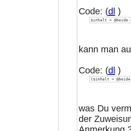
Code: (
dl
)
$inhalt = @beide 
kann man au
Code: (
dl
)
($inhalt = @beide
was Du vermu
der Zuweisun
Anmerkung 3b: