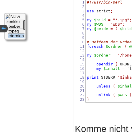
1
#!/usr/bin/perl
2
3
use
 strict
;
4
Navi
5
my
$bild
=
"*.jpg"
;
zenkko
6
my
$WDS
=
"WDS"
;
bieber
7
my
@beide
=
(
$bild
topeg
8
eternion
9
10
# Oeffnen der Ordne
11
foreach
$ordner
(
@
12
13
my
$ordner
=
"/home
14
15
opendir
(
 ORDNE
16
my
$inhalt
=
 `l
17
18
print
 STDERR 
"$inha
19
20
unless
(
$inhal
21
22
unlink
(
$WDS
)
23
}
Komme nicht wi