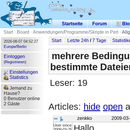
Startseite
Forum
Blo
Start
·
Board
·
Anwendungen/Programme/Skripte in Perl
·
All
Start
Letzte 24h
/
7 Tage
Statistik
2026-08-07 04:52:27
Europe/Berlin
mehrere Beding
Einloggen
(
Registrieren
)
bestimmte Dateie
Einstellungen
Statistics
Leser: 19
Jemand zu
Hause?
0 Benutzer online
2 Gäste
Articles:
hide
open
a
zenkko
2009-03-
User since
Hallo,
2009-03-25