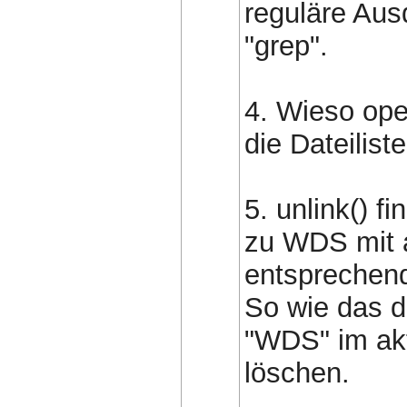
reguläre Aus
"grep".
4. Wieso ope
die Dateiliste
5. unlink() 
zu WDS mit a
entsprechend
So wie das da
"WDS" im akt
löschen.