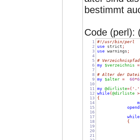
bestimmt au
Code (perl): 
1
#!/usr/bin/perl
2
use
 strict
;
3
use
 warnings
;
4
5
# Verzeichnispfad
6
my
$verzeichnis
=
7
8
# Alter der Datei
9
my
$alter
=
60
*
6
10
11
my
@dirliste
=(
'.'
12
while
(
@dirliste
>
13
{
14
m
15
opend
16
17
while
18
{
19
20
21