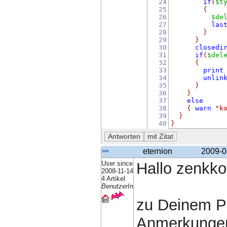
24
if
(
$t
25
{
26
$de
27
las
28
}
29
}
30
closedi
31
if
(
$del
32
{
33
print
34
unlin
35
}
36
}
37
else
38
{
warn
"k
39
}
40
}
eternion
2009-0
User since
Hallo zenkko
2008-11-14
4 Artikel
BenutzerIn
zu Deinem P
Anmerkunge