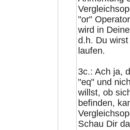
Vergleichsop
"or" Operato
wird in Dein
d.h. Du wirst
laufen.
3c.: Ach ja, 
"eq" und nic
willst, ob si
befinden, ka
Vergleichsop
Schau Dir da