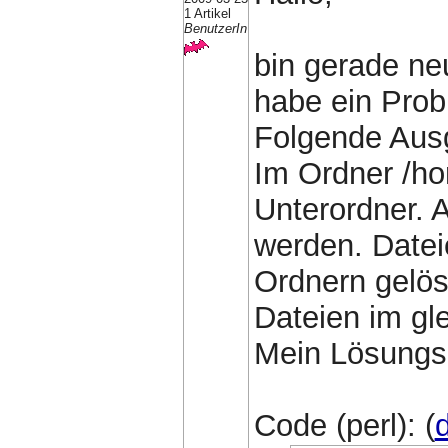
1 Artikel
BenutzerIn
bin gerade ne
habe ein Prob
Folgende Ausg
Im Ordner /ho
Unterordner. 
werden. Date
Ordnern gelös
Dateien im gl
Mein Lösungs
Code (perl): (
d