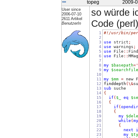
topeg
2009-0
User since
so würde i
2006-07-10
2611 Artikel
Code (perl)
BenutzerIn
1
#!/usr/bin/pe
2
3
use
 strict
;
4
use
 warnings
;
5
use
 File
::
Fin
6
use
 File
::
MMa
7
8
my
$basepath
=
9
my
$searchfil
10
11
my
$mm
=
 new 
12
finddepth
(\&
s
13
sub
 suche
14
{
15
if
(
$_
eq
$s
16
{
17
if
(
opendi
18
{
19
my
$del
20
while
(
m
21
{
22
next
23
my
$t