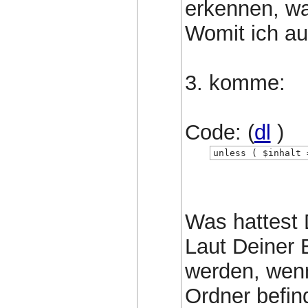
erkennen, was
Womit ich au
3. komme:
Code: (
dl
)
unless ( $inhalt 
Was hattest 
Laut Deiner 
werden, wenn
Ordner befin