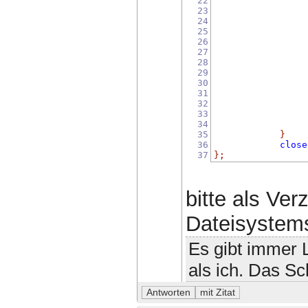
22
23
24
25
26
27
28
29
30
31
32
33
34
35
}
36
close
37
}
;
bitte als Ver
Dateisystem
Es gibt immer L
als ich. Das Sc