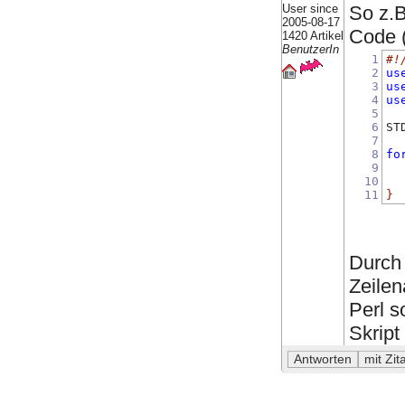
User since
So z.B
2005-08-17
Code (
1420 Artikel
BenutzerIn
1
#!
2
us
3
us
4
us
5
6
ST
7
8
fo
9
10
11
}
Durch
Zeile
Perl s
Skript