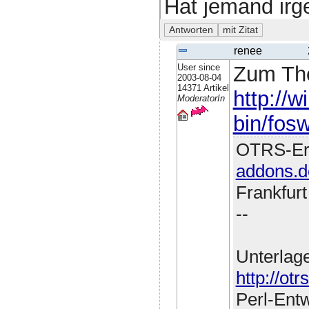
Hat jemand irge
renee
User since
Zum Them
2003-08-04
14371 Artikel
http://w
ModeratorIn
bin/fosw
OTRS-Erw
addons.d
Frankfur
--
Unterlag
http://ot
Perl-Ent