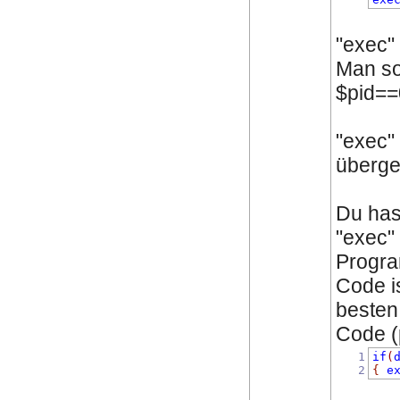
"exec"
Man sol
$pid==
"exec"
überge
Du has
"exec"
Progra
Code i
besten 
Code (p
1
if
(
2
{
e