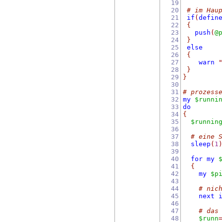
19
20
# im Hau
21
if
(
defin
22
{
23
push
(
@
24
}
25
else
26
{
27
warn
28
}
29
}
30
31
# prozess
32
my
$runni
33
do
34
{
35
$runnin
36
37
# eine 
38
sleep
(
1
39
40
for
my
41
{
42
my
$p
43
44
# nic
45
next
46
47
# das
48
$runn