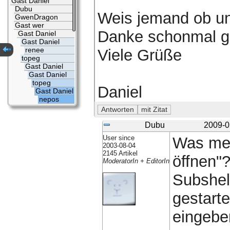
Gast Daniel
Dubu
Weis jemand ob u
GwenDragon
Gast wer
Danke schonmal ga
Gast Daniel
Gast Daniel
renee
Viele Grüße
topeg
Gast Daniel
Gast Daniel
topeg
Daniel
Gast Daniel
nepos
Dubu
2009-0
User since
Was mei
2003-08-04
2145 Artikel
öffnen"
ModeratorIn + EditorIn
Subshel
gestarte
eingebe