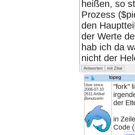
heißen, so st
Prozess ($pid
den Haupttei
der Werte de
hab ich da w
nicht der He
topeg
User since
"fork" 
2006-07-10
irgende
2611 Artikel
BenutzerIn
der Elt
in Zeil
Code (p
exe