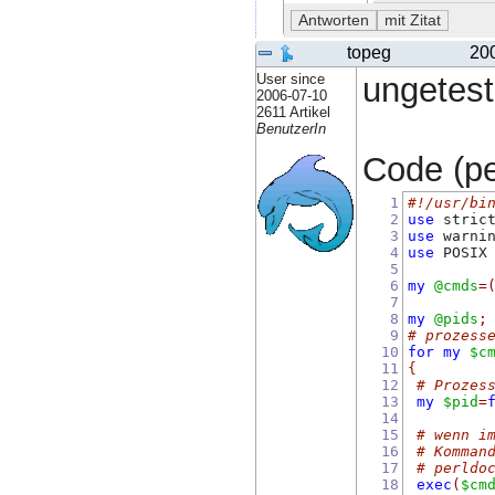
topeg
20
User since
ungetest
2006-07-10
2611 Artikel
BenutzerIn
Code (per
1
#!/usr/bi
2
use
 stric
3
use
 warni
4
use
 POSIX
5
6
my
@cmds
=
7
8
my
@pids
;
9
# prozess
10
for
my
$c
11
{
12
# Prozes
13
my
$pid
=
14
15
# wenn i
16
# Komman
17
# perldo
18
exec
(
$cm