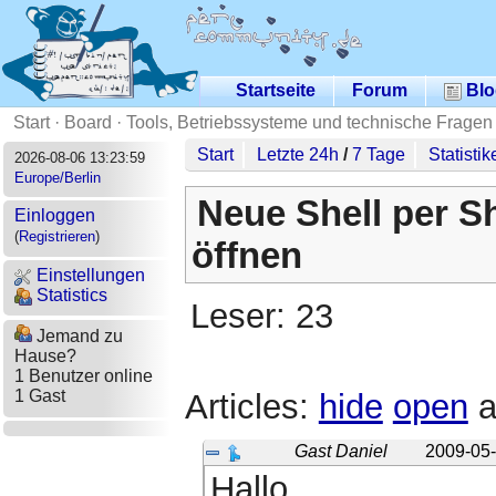
Startseite
Forum
Blo
Start
·
Board
·
Tools, Betriebssysteme und technische Fragen
Start
Letzte 24h
/
7 Tage
Statistik
2026-08-06 13:23:59
Europe/Berlin
Neue Shell per Sh
Einloggen
(
Registrieren
)
öffnen
Einstellungen
Statistics
Leser: 23
Jemand zu
Hause?
1 Benutzer online
1 Gast
Articles:
hide
open
a
Gast Daniel
2009-05-
Hallo,