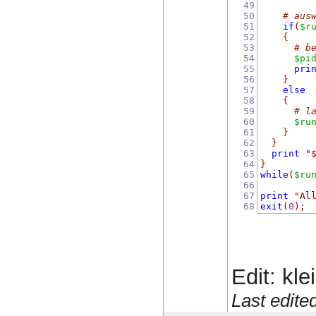
49
50
# aus
51
if
(
$r
52
{
53
# b
54
$pi
55
pri
56
}
57
else
58
{
59
# l
60
$ru
61
}
62
}
63
print
"
64
}
65
while
(
$ru
66
67
print
"Al
68
exit
(
0
);
Edit: kle
Last edit