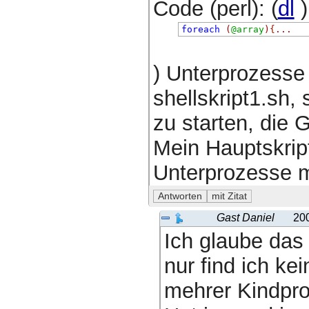
Code (perl): (
dl
)
foreach
(
@array
)
{
...
) Unterprozesse 
shellskript1.sh, 
zu starten, die 
Mein Hauptskript
Unterprozesse m
Gast Daniel
20
Ich glaube das 
nur find ich kei
mehrer Kindpro