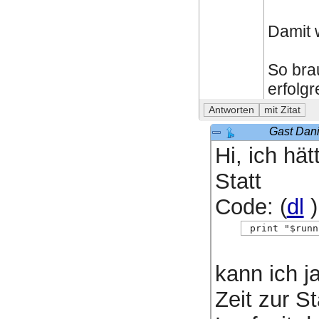
Damit 
So bra
erfolgr
Gast Dani
Hi, ich hä
Statt
Code: (
dl
)
 print "$runn
kann ich j
Zeit zur S