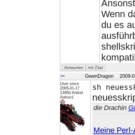
Ansonst
Wenn das
du es a
ausführ
shellskr
kompatib
GwenDragon
2009-0
User since
sh neuess
2005-01-17
14950 Artikel
neuesskrip
Admin1
die Drachin
G
Meine Perl-A