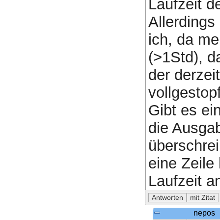
Laufzeit d
Allerdings 
ich, da me
(>1Std), d
der derzei
vollgestopf
Gibt es ei
die Ausgab
überschrei
eine Zeile
Laufzeit a
nepos