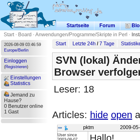
Startseite
Forum
Blo
Start
·
Board
·
Anwendungen/Programme/Skripte in Perl
·
Ins
Start
Letzte 24h
/
7 Tage
Statistik
2026-08-09 03:46:59
Europe/Berlin
SVN (lokal) Ände
Einloggen
(
Registrieren
)
Browser verfolge
Einstellungen
Statistics
Leser: 18
Jemand zu
Hause?
0 Benutzer online
1 Gast
Articles:
hide
open
a
pktm
2009-05-
User since
Hallo!
2003-08-07