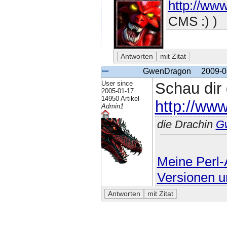
http://www
CMS :) )
GwenDragon
2009-0
User since
Schau dir
2005-01-17
14950 Artikel
http://www
Admin1
die Drachin
G
Meine Perl-A
Versionen u