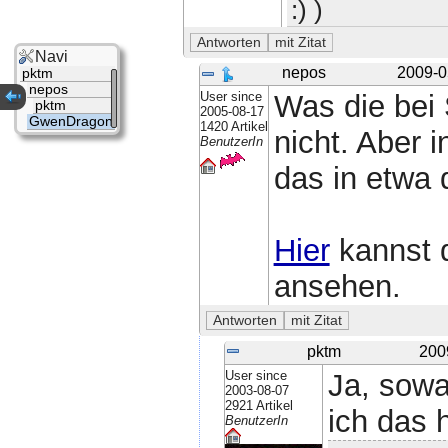
:) )
Navi
nepos
2009-0
pktm
nepos
User since
Was die bei
pktm
2005-08-17
GwenDragon
1420 Artikel
nicht. Aber 
BenutzerIn
das in etwa 
Hier
kannst 
ansehen.
pktm
200
User since
Ja, sowa
2003-08-07
2921 Artikel
ich das 
BenutzerIn