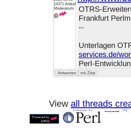
14371 Artikel
OTRS-Erweiter
ModeratorIn
Frankfurt Perlm
--
Unterlagen OT
services.de/wo
Perl-Entwicklu
View
all threads cr