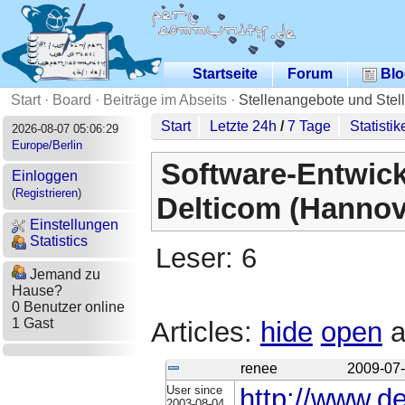
Startseite
Forum
Blo
Start
·
Board
·
Beiträge im Abseits
·
Stellenangebote und Stel
Start
Letzte 24h
/
7 Tage
Statistik
2026-08-07 05:06:29
Europe/Berlin
Software-Entwick
Einloggen
(
Registrieren
)
Delticom (Hannov
Einstellungen
Statistics
Leser: 6
Jemand zu
Hause?
0 Benutzer online
1 Gast
Articles:
hide
open
a
renee
2009-07-
User since
http://www.de
2003-08-04