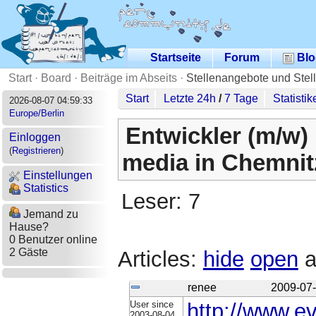
Startseite
Forum
Blo
Start
·
Board
·
Beiträge im Abseits
·
Stellenangebote und Stel
Start
Letzte 24h
/
7 Tage
Statistik
2026-08-07 04:59:33
Europe/Berlin
Entwickler (m/w) 
Einloggen
(
Registrieren
)
media in Chemnit
Einstellungen
Statistics
Leser: 7
Jemand zu
Hause?
0 Benutzer online
2 Gäste
Articles:
hide
open
a
renee
2009-07-
User since
http://www.e
2003-08-04