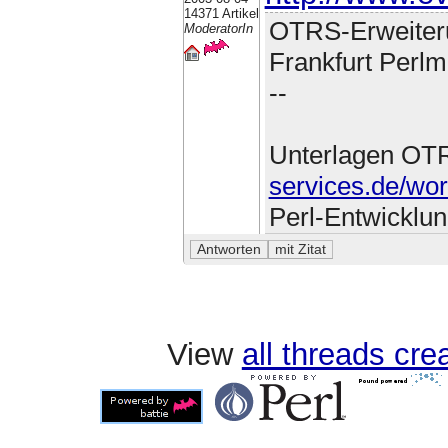
14371 Artikel
OTRS-Erweiter
ModeratorIn
Frankfurt Perlm
--
Unterlagen OT
services.de/wo
Perl-Entwicklu
View
all threads cr