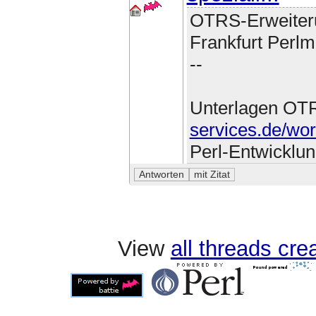
OTRS-Erweiter
Frankfurt Perlm
--
Unterlagen OT
services.de/wo
Perl-Entwicklu
View
all threads cr