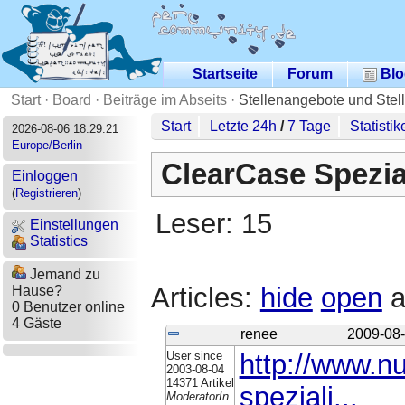
Startseite
Forum
Blo
Start
·
Board
·
Beiträge im Abseits
·
Stellenangebote und Stel
Start
Letzte 24h
/
7 Tage
Statistik
2026-08-06 18:29:21
Europe/Berlin
ClearCase Spezia
Einloggen
(
Registrieren
)
Leser: 15
Einstellungen
Statistics
Jemand zu
Articles:
hide
open
a
Hause?
0 Benutzer online
4 Gäste
renee
2009-08-
User since
http://www.n
2003-08-04
14371 Artikel
speziali...
ModeratorIn