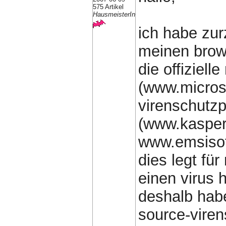
575 Artikel
HausmeisterIn
ich habe zur
meinen brows
die offiziell
(www.microso
virenschut
(www.kasper
www.emsisof
dies legt fü
einen virus 
deshalb habe
source-viren