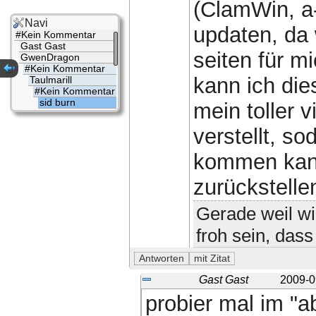
(ClamWin, a-
Navi
updaten, da 
#Kein Kommentar
Gast Gast
seiten für m
GwenDragon
#Kein Kommentar
kann ich die
Taulmarill
#Kein Kommentar
sid burn
mein toller v
verstellt, so
kommen kann
zurückstelle
Gerade weil wir
froh sein, dass
Gast Gast
2009-0
probier mal im "