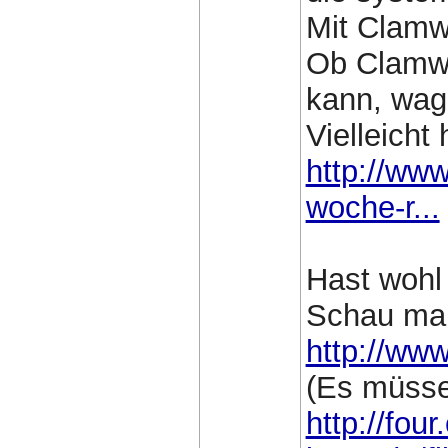
Mit Clamw
Ob Clamwi
kann, wag
Vielleicht 
http://ww
woche-r...
Hast wohl
Schau mal 
http://www
(Es müsse
http://four