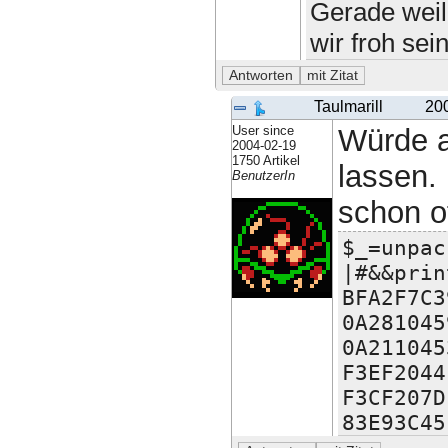
Gerade weil 
wir froh sei
Taulmarill
20
User since
Würde 
2004-02-19
1750 Artikel
lassen. 
BenutzerIn
schon o
$_=unpac
|#&&prin
BFA2F7C3
0A281045
0A211045
F3EF2044
F3CF207D
83E93C45