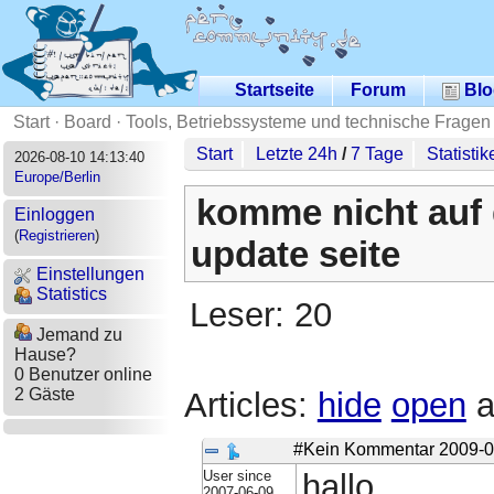
Startseite
Forum
Blo
Start
·
Board
·
Tools, Betriebssysteme und technische Fragen
Start
Letzte 24h
/
7 Tage
Statistik
2026-08-10 14:13:40
Europe/Berlin
komme nicht auf
Einloggen
(
Registrieren
)
update seite
Einstellungen
Statistics
Leser: 20
Jemand zu
Hause?
0 Benutzer online
2 Gäste
Articles:
hide
open
a
#Kein Kommentar
2009-0
User since
hallo,
2007-06-09