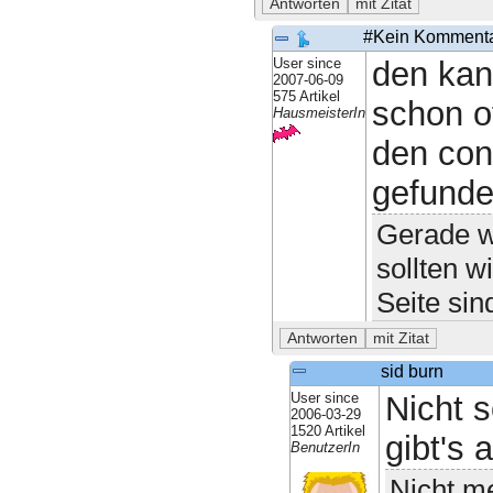
#Kein Komment
User since
den kan
2007-06-09
575 Artikel
schon o
HausmeisterIn
den conf
gefunde
Gerade we
sollten wi
Seite sin
sid burn
User since
Nicht s
2006-03-29
1520 Artikel
gibt's 
BenutzerIn
Nicht me