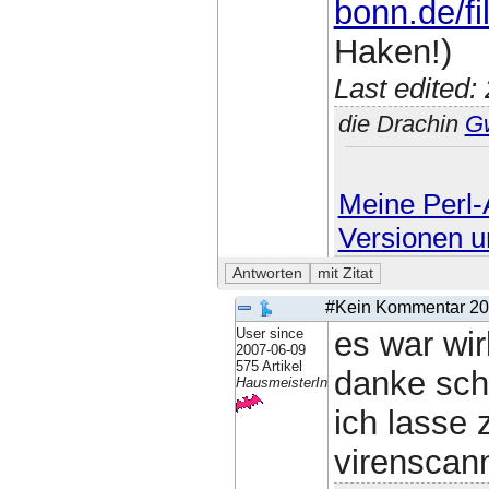
bonn.de/fi
Haken!)
Last edited
die Drachin
G
Meine Perl-A
Versionen u
#Kein Kommentar
20
User since
es war wir
2007-06-09
575 Artikel
danke schö
HausmeisterIn
ich lasse 
virenscan