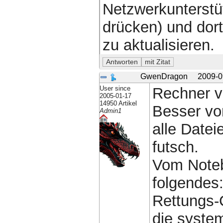
Netzwerkunterstü
drücken) und dor
zu aktualisieren.
GwenDragon
2009-0
User since
Rechner v
2005-01-17
14950 Artikel
Besser vo
Admin1
alle Date
futsch.
Vom Note
folgendes
Rettungs-
die syste