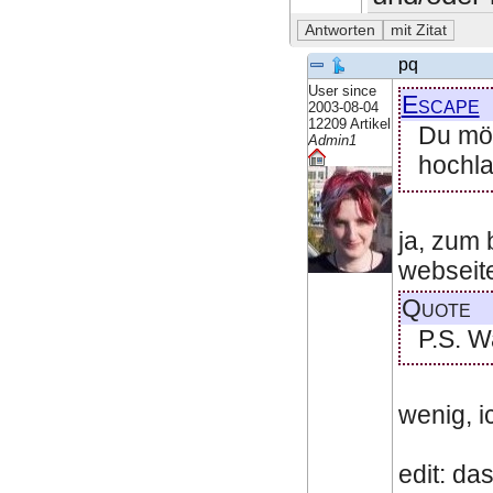
pq
User since
Escape
2003-08-04
12209 Artikel
Du möc
Admin1
hochla
ja, zum 
webseit
Quote
P.S. W
wenig, i
edit: das