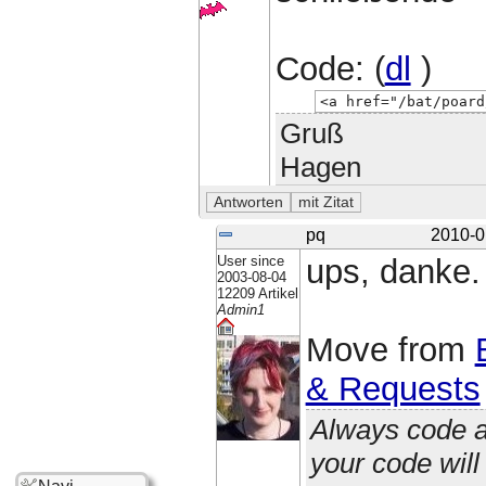
Code: (
dl
)
<a href="/bat/poard
Gruß
Hagen
pq
2010-0
User since
ups, danke. 
2003-08-04
12209 Artikel
Admin1
Move from
& Requests
Always code a
your code wil