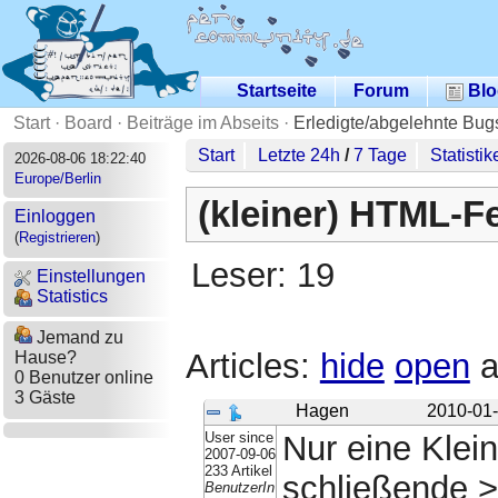
Startseite
Forum
Blo
Start
·
Board
·
Beiträge im Abseits
·
Erledigte/abgelehnte Bug
Start
Letzte 24h
/
7 Tage
Statistik
2026-08-06 18:22:40
Europe/Berlin
(kleiner) HTML-F
Einloggen
(
Registrieren
)
Leser: 19
Einstellungen
Statistics
Jemand zu
Articles:
hide
open
a
Hause?
0 Benutzer online
3 Gäste
Hagen
2010-01-
User since
Nur eine Klein
2007-09-06
233 Artikel
schließende >
BenutzerIn