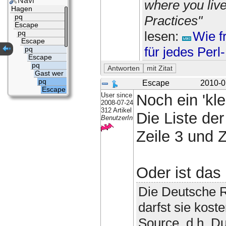
Navi
where you liv
Hagen
Practices"
pq
Escape
lesen:
Wie f
pq
Escape
für jedes Per
pq
Escape
pq
Gast wer
pq
Escape
2010-0
Escape
User since
Noch ein 'klei
2008-07-24
312 Artikel
Die Liste de
BenutzerIn
Zeile 3 und Z
Oder ist das 
Die Deutsche R
darfst sie kost
Source, d.h. Du