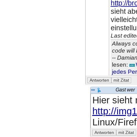
http://b
sieht ab
vielleic
einstell
Last edit
Always co
code will
-- Damian
lesen:
jedes Per
Gast wer
Hier sieht
http://img
Linux/Fire