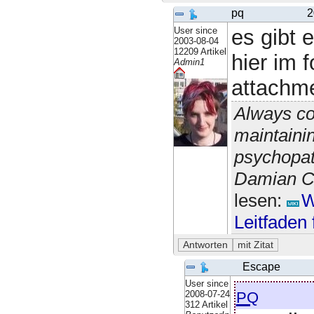
pq
2
User since
es gibt 
2003-08-04
12209 Artikel
hier im 
Admin1
attachm
Always co
maintainin
psychopat
Damian Co
lesen:
W
Leitfaden
Escape
User since
pq
2008-07-24
312 Artikel