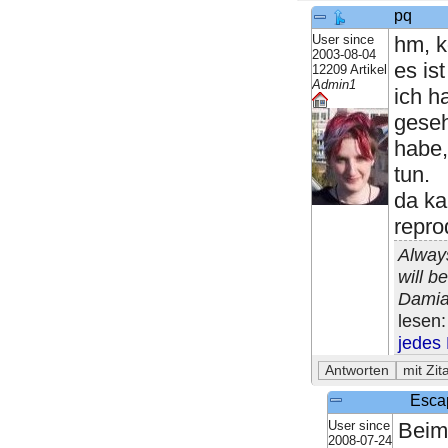
pq
User since
hm, k
2003-08-04
es is
12209 Artikel
Admin1
ich h
geseh
habe,
tun.
da ka
repro
Always
will b
Damia
lesen
jedes
Esca
User since
Beim 
2008-07-24