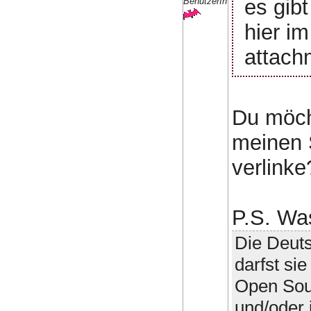
es gibt
BenutzerIn
hier i
attach
Du möcht
meinen 
verlinke
P.S. Wa
Die Deuts
darfst sie
Open Sour
und/oder 