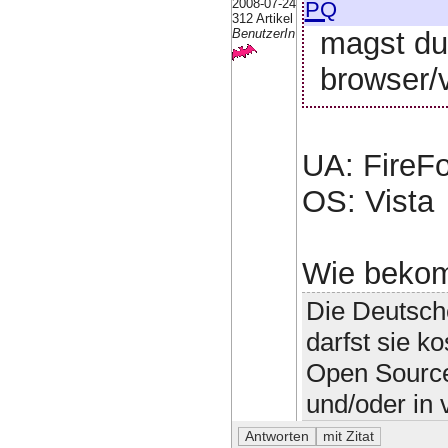
pq
2008-07-24
312 Artikel
magst du
BenutzerIn
browser/
UA: FireFo
OS: Vista
Wie bekom
Die Deutsch
darfst sie ko
Open Source,
und/oder in 