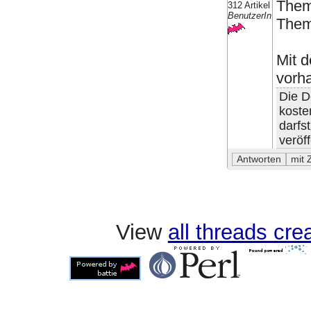
Theme
312 Artikel
BenutzerIn
Theme
Mit d
vorh
Die D
koste
darfs
veröff
View
all threads cr