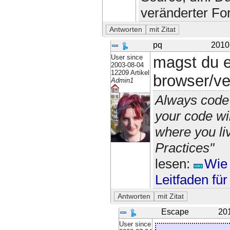
veränderter For
pq
2010
User since
magst du 
2003-08-04
12209 Artikel
browser/ve
Admin1
Always code 
your code wi
where you li
Practices"
lesen:
Wie 
Leitfaden fü
Escape
20
User since