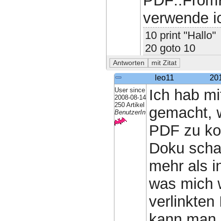
PDF::FromH
verwende i
10 print "Hallo"
20 goto 10
leo11
20
User since
Ich hab m
2008-08-14
250 Artikel
gemacht, 
BenutzerIn
PDF zu kon
Doku scha
mehr als i
was mich w
verlinkten
kann man 