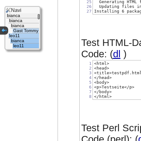
25
  Generating HTML 
26
  Updating files i
Navi
27
Installing 6 packa
bianca
bianca
bianca
Gast Tommy
leo11
Test HTML-Da
bianca
leo11
Code: (
dl
)
1
<html>
2
<head>
3
<title>testpdf.htm
4
</head>
5
<body>
6
<p>Testseite</p>
7
</body>
8
</html>
Test Perl Scri
Code (perl): (