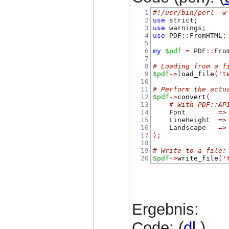
1
#!/usr/bin/perl -w
2
use
 strict
;
3
use
 warnings
;
4
use
 PDF
::
FromHTML
;
5
6
my
$pdf
=
 PDF
::
Fro
7
8
# Loading from a f
9
$pdf
->
load_file
(
't
10
11
# Perform the actu
12
$pdf
->
convert
(
13
# With PDF::AP
14
    Font        
=>
15
    LineHeight  
=>
16
    Landscape   
=>
17
);
18
19
# Write to a file:
20
$pdf
->
write_file
(
'
Ergebnis:
Code: (
dl
)