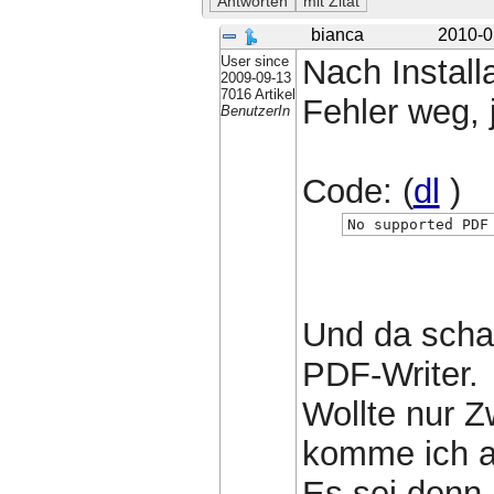
bianca
2010-0
User since
Nach Install
2009-09-13
7016 Artikel
Fehler weg, 
BenutzerIn
Code: (
dl
)
No supported PDF
Und da schau
PDF-Writer.
Wollte nur 
komme ich au
Es sei denn,