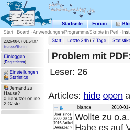
Startseite
Forum
Blo
Start
·
Board
·
Anwendungen/Programme/Skripte in Perl
·
Ins
Start
Letzte 24h
/
7 Tage
Statistik
2026-08-07 01:54:07
Europe/Berlin
Problem mit PD
Einloggen
(
Registrieren
)
Leser: 26
Einstellungen
Statistics
Jemand zu
Articles:
hide
open
a
Hause?
0 Benutzer online
2 Gäste
bianca
2010-01-
User since
Wollte zu o.a.
2009-09-13
7016 Artikel
Habe es auf Vi
BenutzerIn