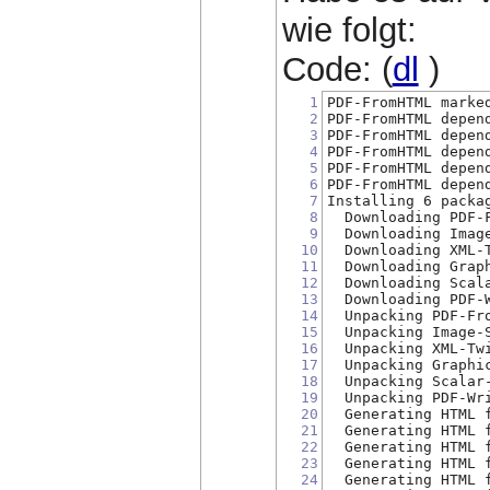
wie folgt:
Code: (
dl
)
1
PDF-FromHTML marke
2
PDF-FromHTML depen
3
PDF-FromHTML depen
4
PDF-FromHTML depen
5
PDF-FromHTML depen
6
PDF-FromHTML depen
7
Installing 6 packa
8
  Downloading PDF-
9
  Downloading Imag
10
  Downloading XML-
11
  Downloading Grap
12
  Downloading Scal
13
  Downloading PDF-
14
  Unpacking PDF-Fr
15
  Unpacking Image-
16
  Unpacking XML-Tw
17
  Unpacking Graphi
18
  Unpacking Scalar
19
  Unpacking PDF-Wr
20
  Generating HTML 
21
  Generating HTML 
22
  Generating HTML 
23
  Generating HTML 
24
  Generating HTML 