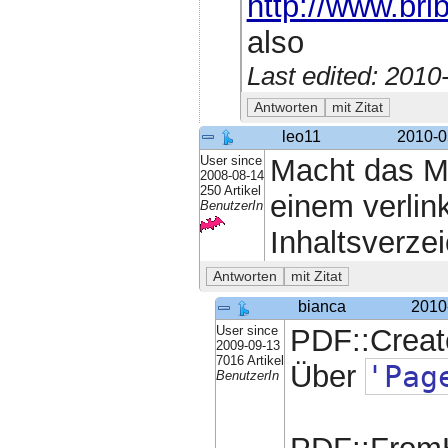
http://www.br
also
Last edited: 201
leo11
2010-0
User since
Macht das M
2008-08-14
250 Artikel
einem verli
BenutzerIn
Inhaltsverze
bianca
2010
User since
PDF::Create
2009-09-13
7016 Artikel
Über
'Pag
BenutzerIn