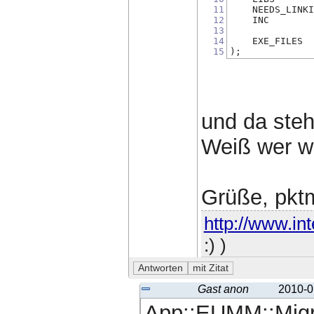
11
    NEEDS_LINK
12
    INC       
13
14
    EXE_FILES 
15
);
und da steh
Weiß wer w
Grüße, pkt
http://www.in
:) )
Gast anon
2010-0
App::EUMM::Migra