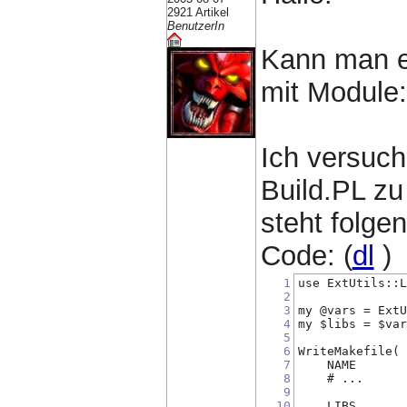
2921 Artikel
BenutzerIn
Kann man ei
mit Module:
Ich versuch
Build.PL zu
steht folgen
Code: (
dl
)
1
use ExtUtils::
2
3
my @vars = Ext
4
my $libs = $va
5
6
WriteMakefile(
7
    NAME      
8
    # ...
9
10
    LIBS      