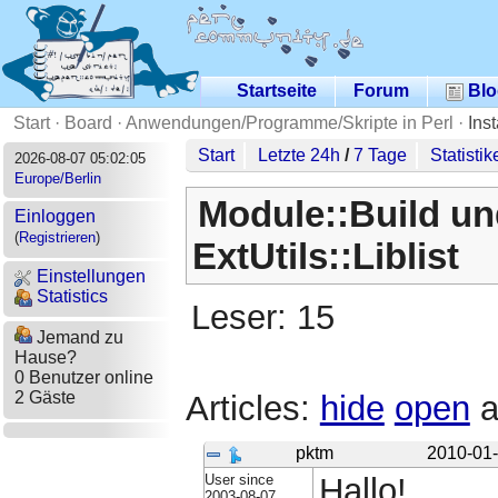
Startseite
Forum
Blo
Start
·
Board
·
Anwendungen/Programme/Skripte in Perl
·
Ins
Start
Letzte 24h
/
7 Tage
Statistik
2026-08-07 05:02:05
Europe/Berlin
Module::Build un
Einloggen
(
Registrieren
)
ExtUtils::Liblist
Einstellungen
Statistics
Leser: 15
Jemand zu
Hause?
0 Benutzer online
2 Gäste
Articles:
hide
open
a
pktm
2010-01-
User since
Hallo!
2003-08-07