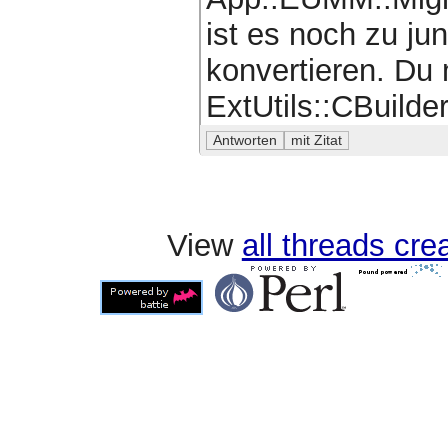
ist es noch zu ju
konvertieren. Du 
ExtUtils::CBuilde
View
all threads cr