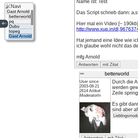
Name ist: Test
Navi
Gast Arnold
Das Script schrieb dann: a,
betterworld
pq
Hier mal ein Video [~ 190k
Dubu
http://www.xup.in/dl,967637
topeg
Gast Arnold
Hat jemand eine Idee wie 
ich glaube wohl nicht das de
mfg Arnold
betterworld
User since
Durch die A
2003-08-21
werden gewo
2614 Artikel
Zeile sprin
ModeratorIn
Es gibt dan
sind aber a
Lieblingsmod