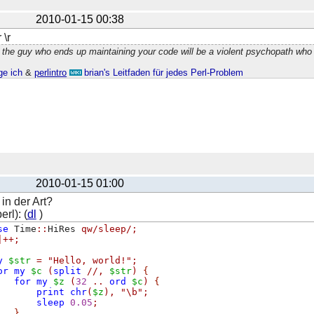
2010-01-15 00:38
 \r
 the guy who ends up maintaining your code will be a violent psychopath who
ge ich
&
perlintro
brian's Leitfaden für jedes Perl-Problem
2010-01-15 01:00
in der Art?
rl): (
dl
)
se
 Time
::
HiRes 
qw/sleep/
;
|++;
y
$str
=
"Hello, world!"
;
or
my
$c
(
split
//
,
$str
)
{
for
my
$z
(
32
..
ord
$c
)
{
print
chr
(
$z
),
"\b"
;
sleep
0.05
;
}