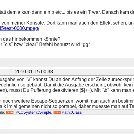
statt dem a kam dann ein b etc... bis es ein T war. Danach kam 
b] von meiner Konsole. Dort kann man auch den Effekt sehen, 
45/test-0000.mpeg/
ich das hinbekommen könnte?
r "cls" bzw "clear" Befehl benutzt wird *gg*
2010-01-15 00:38
usgabe von "\r" kannst Du an den Anfang der Zeile zurueckspr
ehnlich so gebaut. Damit die Ausgabe erscheint, obwohl kein
gen), musst Du Pufferung deaktivieren ($|++). Mit "\b" kann ma
n noch weitere Escape-Sequenzen, womit man auch an bestimm
faik im allgemeinen nicht so portabel, daher muesste man auf T
ule:
IPC::System::Simple
,
Path::Class