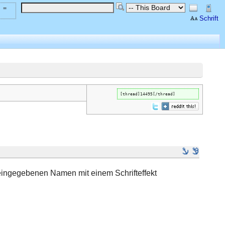
 =
Schrift
[thread]14495[/thread]
r eingegebenen Namen mit einem Schrifteffekt