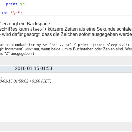
print
$c
;
;
rint
"\n"
;
" erzeugt ein Backspace.
me::HiRes kann
kürzere Zeiten als eine Sekunde schlafe
sleep()
wird dafür gesorgt, dass die Zeichen sofort ausgegeben werden
+
um nicht einfach
for my $z ("A" .. $c) { print "$z\b"; sleep 0.05; 
ic Increment" wirkt nur, wenn beide Limits Buchstaben oder Zahlen sind. W
bis "Z" ausgegeben.)
2010-01-15 01:53
.
10-01-15 01:59:02 +0100 (CET)