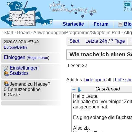
1; 
Startseite
Forum
Blo
Start
·
Board
·
Anwendungen/Programme/Skripte in Perl
·
All
Start
Letzte 24h
/
7 Tage
2026-08-07 01:57:49
Europe/Berlin
Wie mache ich einen Sch
Einloggen
(
Registrieren
)
Leser: 22
Einstellungen
Statistics
Articles:
hide
open
all |
hide
sh
Jemand zu Hause?
Gast Arnold
0 Benutzer online
6 Gäste
Hallo Leute,
ich hatte mal vor einiger Z
ausgegeben hat.
Es ging solange die Buchst
Also zb.