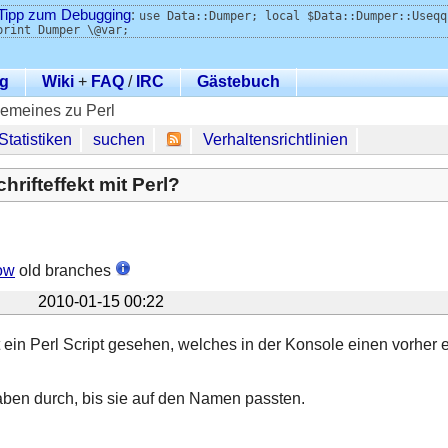
Tipp zum Debugging
:
use Data::Dumper; local $Data::Dumper::Useqq
print Dumper \@var;
g
Wiki
+
FAQ
/
IRC
Gästebuch
gemeines zu Perl
Statistiken
suchen
Verhaltensrichtlinien
rifteffekt mit Perl?
ow
old branches
2010-01-15 00:22
eit ein Perl Script gesehen, welches in der Konsole einen vorhe
aben durch, bis sie auf den Namen passten.