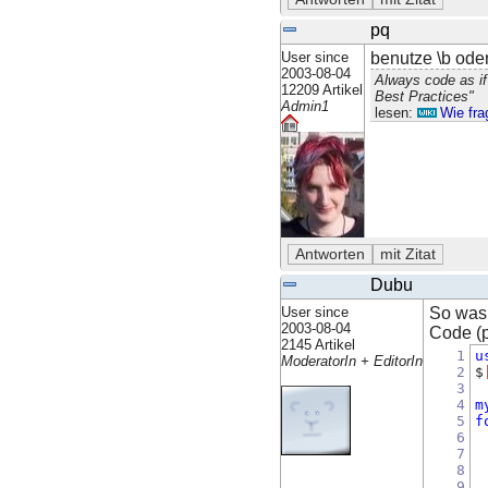
pq
User since
benutze \b oder
2003-08-04
Always code as if
12209 Artikel
Best Practices"
Admin1
lesen:
Wie fra
Dubu
User since
So was 
2003-08-04
Code (pe
2145 Artikel
1
u
ModeratorIn + EditorIn
2
$
3
4
m
5
f
6
7
8
9