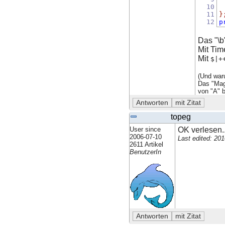
10
11
}
12
p
Das "\b
Mit Ti
Mit
$|+
(Und war
Das "Mag
von "A" 
topeg
User since
OK verlesen..
2006-07-10
Last edited: 20
2611 Artikel
BenutzerIn