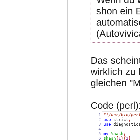
shon ein E
automatisc
(Autovivi
Das scheint
wirklich zu
gleichen "M
Code (perl):
1
#!/usr/bin/per
2
use
 strict
;
3
use
 diagnostic
4
5
my
%hash
;
6
$hash
{
1
}{
2
}