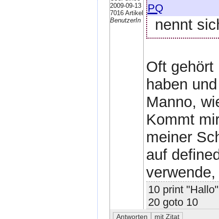
pq
2009-09-13
7016 Artikel
nennt sich
BenutzerIn
Oft gehört
haben und 
Manno, wie
Kommt mir 
meiner Schl
auf define
verwende,
10 print "Hallo"
20 goto 10