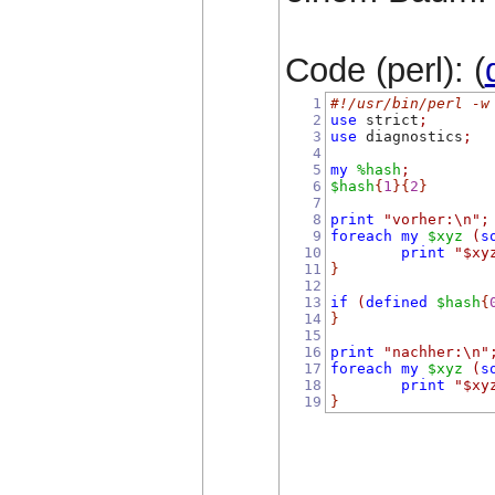
Code (perl): (
1
#!/usr/bin/perl -w
2
use
 strict
;
3
use
 diagnostics
;
4
5
my
%hash
;
6
$hash
{
1
}{
2
}
7
8
print
"vorher:\n"
;
9
foreach
my
$xyz
(
s
10
print
"$xy
11
}
12
13
if
(
defined
$hash
{
14
}
15
16
print
"nachher:\n"
17
foreach
my
$xyz
(
s
18
print
"$xy
19
}