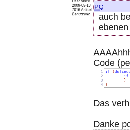
User since
pq
2009-09-13
7016 Artikel
auch bei
BenutzerIn
ebenen 
AAAAhhh
Code (per
1
if
(
define
2
if
3
}
4
}
Das verhi
Danke pq