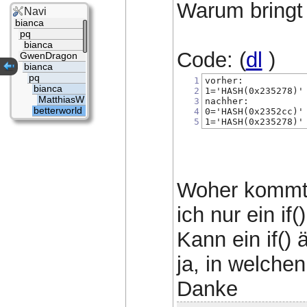
Warum bringt 
Navi
bianca
pq
bianca
Code: (
dl
)
GwenDragon
bianca
pq
1
vorher:
bianca
2
1='HASH(0x235278)'
MatthiasW
3
nachher:
betterworld
4
0='HASH(0x2352cc)'
5
1='HASH(0x235278)'
Woher kommt d
ich nur ein if
Kann ein if()
ja, in welchen
Danke