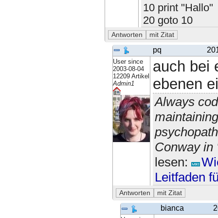
10 print "Hallo"
20 goto 10
pq
20
User since
auch bei e
2003-08-04
12209 Artikel
ebenen ei
Admin1
Always cod
maintaining
psychopath
Conway in "
lesen:
Wi
Leitfaden f
bianca
2