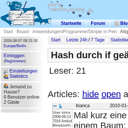
Startseite
Forum
Blo
Start
·
Board
·
Anwendungen/Programme/Skripte in Perl
·
All
Start
Letzte 24h
/
7 Tage
Statistik
2026-08-07 09:33:30
Europe/Berlin
Hash durch if ge
Einloggen
(
Registrieren
)
Leser: 21
Einstellungen
Statistics
Jemand zu
Articles:
hide
open
a
Hause?
0 Benutzer online
2 Gäste
bianca
2010-01-
User since
Mal kurz eine
2009-09-13
7016 Artikel
einem Baum:
BenutzerIn