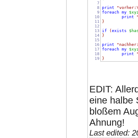
7
8
print
"vorher:
9
foreach
my
$xy
10
print
11
}
12
13
if
(
exists
$ha
14
}
15
16
print
"nachher
17
foreach
my
$xy
18
print
19
}
EDIT: Aller
eine halbe 
bloßem Au
Ahnung!
Last edited: 