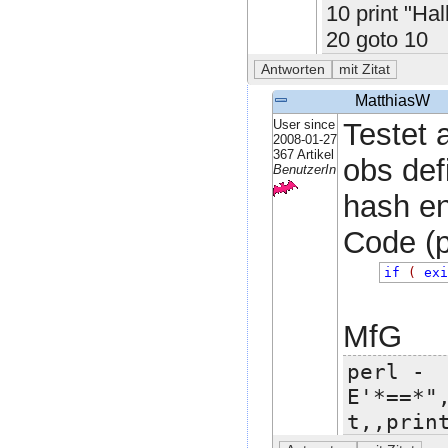
10 print "Hal
20 goto 10
MatthiasW
User since
Testet 
2008-01-27
367 Artikel
obs defi
BenutzerIn
hash en
Code (pe
if
(
ex
MfG
perl -
E'*==*"
t,,prin