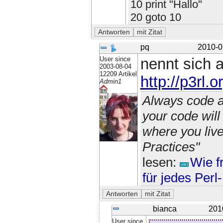
10 print "Hallo"
20 goto 10
pq
2010-0
User since
nennt sich a
2003-08-04
12209 Artikel
http://p3rl.
Admin1
Always code a
your code wil
where you liv
Practices"
lesen:
Wie f
für jedes Per
bianca
201
User since