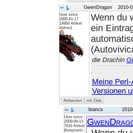
GwenDragon
2010-0
User since
Wenn du w
2005-01-17
14950 Artikel
ein Eintra
Admin1
automatisc
(Autovivic
die Drachin
G
Meine Perl-A
Versionen u
bianca
2010
User since
GwenDrag
2009-09-13
7016 Artikel
Wenn du w
BenutzerIn