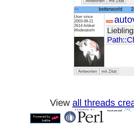
betterworld
2
User since
autov
2003-08-21
2614 Artikel
Lieblin
ModeratorIn
Path::C
View
all threads cr