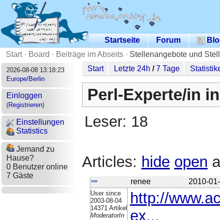
Startseite
Forum
Blo
Start
·
Board
·
Beiträge im Abseits
·
Stellenangebote und Stel
Start
Letzte 24h
/
7 Tage
Statistik
2026-08-08 13:18:23
Europe/Berlin
Perl-Experte/in 
Einloggen
(
Registrieren
)
Leser: 18
Einstellungen
Statistics
Jemand zu
Articles:
hide
open
a
Hause?
0 Benutzer online
7 Gäste
renee
2010-01-
User since
http://www.a
2003-08-04
14371 Artikel
ex...
ModeratorIn