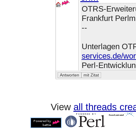
OTRS-Erweiter
Frankfurt Perlm
--
Unterlagen OT
services.de/wo
Perl-Entwicklu
View
all threads cr