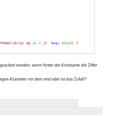
RTRAG(\d+)$/
&&
$1
<
3
}
keys
%hash
)
{
eackert werden, wenn hinter der Konstante die Ziffer
r Regex-Klammer vor dem and oder ist das Zufall?