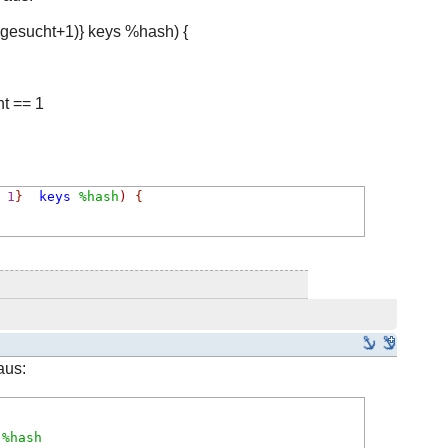
$gesucht+1)} keys %hash) {
ht == 1
1
}
keys
%hash
)
{
aus:
%hash