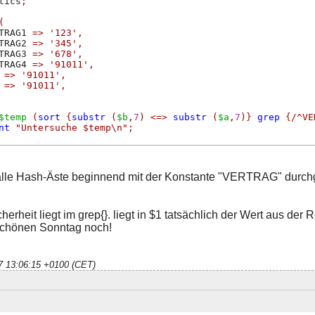
tics
;
(
TRAG1 
=>
'123'
,
TRAG2 
=>
'345'
,
TRAG3 
=>
'678'
,
TRAG4 
=>
'91011'
,
 
=>
'91011'
,
 
=>
'91011'
,
$temp
(
sort
{
substr
(
$b
,
7
)
<=>
substr
(
$a
,
7
)
}
grep
{
/^VE
nt
"Untersuche $temp\n"
;
n alle Hash-Äste beginnend mit der Konstante "VERTRAG" durchg
erheit liegt im grep{}. liegt in $1 tatsächlich der Wert aus de
chönen Sonntag noch!
17 13:06:15 +0100 (CET)