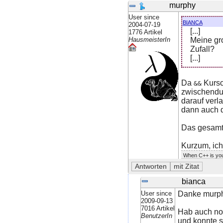
murphy
User since
bianca
2004-07-19
[...]
1776 Artikel
Meine gro
HausmeisterIn
Zufall?
[...]
Da
Kursc
&&
zwischendur
darauf verl
dann auch d
Das gesamt
Kurzum, ich
When C++ is you
bianca
User since
Danke murphy
2009-09-13
7016 Artikel
Hab auch noc
BenutzerIn
und konnte s