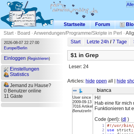
All
Startseite
Forum
Blo
Start
·
Board
·
Anwendungen/Programme/Skripte in Perl
·
All
Start
Letzte 24h
/
7 Tage
2026-08-07 22:27:00
Europe/Berlin
$1 in Grep
Einloggen
(
Registrieren
)
Leser: 24
Einstellungen
Statistics
Articles:
hide
open
all |
hide
sh
Jemand zu Hause?
bianca
0 Benutzer online
11 Gäste
User since
Hi!
2009-09-13
Hab eine für mich 
7016 Artikel
Funktionieren tut e
BenutzerIn
Code (perl): (
dl
)
1
#!/usr/bin/
2
use
 strict
;