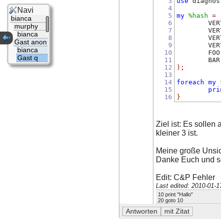
3
use
 diagnos
4
Navi
5
my
%hash
=
bianca
6
        VER
murphy
7
        VER
bianca
8
        VER
Gast anon
9
        VER
bianca
10
        FOO
Gast q
11
        BAR
12
);
13
14
foreach
my
15
pri
16
}
Ziel ist: Es solle
kleiner 3 ist.
Meine große Unsich
Danke Euch und s
Edit: C&P Fehler
Last edited: 2010-01-
10 print "Hallo"
20 goto 10