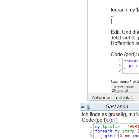
foreach my $
...
}
Edit: Und di
Jetzt siehts 
Hoffentlich i
Code (perl): 
1
foreac
2
prin
3
}
Last edited: 2
10 print "Hallo"
20 goto 10
Gast anon
Ich finde es gruselig, m
Code (perl): (
dl
)
1
my
$prefix
=
'VER
2
foreach
my
$temp
3
grep
{
0
==
in