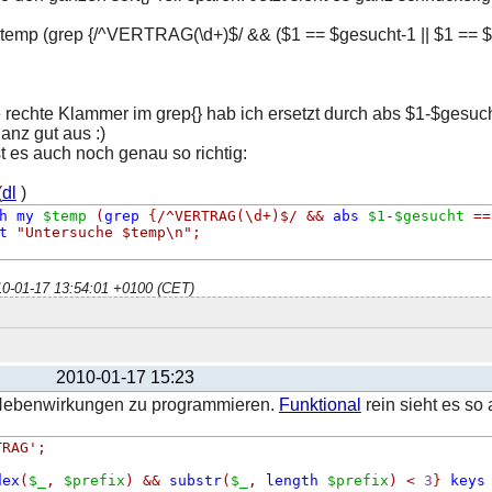
temp (grep {/^VERTRAG(\d+)$/ && ($1 == $gesucht-1 || $1 == 
e rechte Klammer im grep{} hab ich ersetzt durch abs $1-$gesuc
ganz gut aus :)
st es auch noch genau so richtig:
(
dl
)
h
my
$temp
(
grep
{
/^VERTRAG(\d+)$/
&&
abs
$1
-
$gesucht
==
t
"Untersuche $temp\n"
;
010-01-17 13:54:01 +0100 (CET)
2010-01-17 15:23
it Nebenwirkungen zu programmieren.
Funktional
rein sieht es so 
TRAG'
;
(
dex
(
$_
,
$prefix
)
&&
substr
(
$_
,
length
$prefix
)
<
3
}
keys