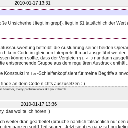
2010-01-17 13:31
ße Unsicherheit liegt im grep{}. liegt in $1 tatsächlich der We
hlussauswertung betreibt, die Ausführung seiner beiden Opera
ch kein Code im gleichen Interpreterthread ausgeführt werden
assen können sollte, dass der Vergleich
nur dann ausgefü
$1 < 3
ie entsprechende Gruppe aus dem regulären Ausdruck enthält.
e Konstrukt im
-Schleifenkopf sieht für meine Begriffe sinnv
for
 finde an dem Code nichts auszusetzen :-)
r hammer, every problem looks like your thumb.
2010-01-17 13:36
, das wollte ich hören :)
h weiter dran gearbeitet (brauche nämlich tatsächlich nur den d
o den ganzen sort{} Teil sparen. Jetzt sieht es ganz schnuckelig