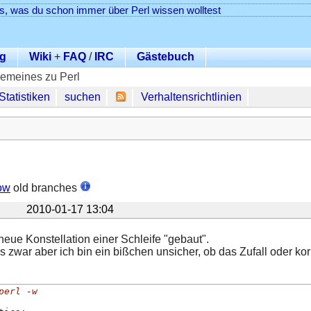
es, was du schon immer über Perl wissen wolltest
g
Wiki
+
FAQ
/
IRC
Gästebuch
gemeines zu Perl
Statistiken
suchen
Verhaltensrichtlinien
ow
old branches
2010-01-17 13:04
neue Konstellation einer Schleife "gebaut".
s zwar aber ich bin ein bißchen unsicher, ob das Zufall oder korre
perl -w