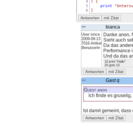
4
)
{
5
print
"Unters
6
}
bianca
User since
Danke anon, fü
2009-09-13
Sieht auch se
7016 Artikel
Da das andere 
BenutzerIn
Performance i
Und da das an
10 print "Hallo"
20 goto 10
Gast q
Guest anon
Ich finde es gruseli
Ist damit gemeint, dass