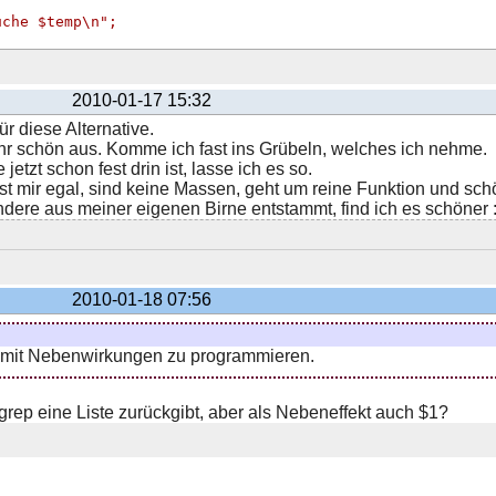
uche $temp\n"
;
2010-01-17 15:32
r diese Alternative.
hr schön aus. Komme ich fast ins Grübeln, welches ich nehme.
jetzt schon fest drin ist, lasse ich es so.
st mir egal, sind keine Massen, geht um reine Funktion und sch
dere aus meiner eigenen Birne entstammt, find ich es schöner :
2010-01-18 07:56
g, mit Nebenwirkungen zu programmieren.
 grep eine Liste zurückgibt, aber als Nebeneffekt auch $1?