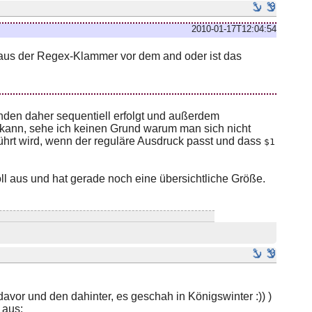
2010-01-17T12:04:54
rt aus der Regex-Klammer vor dem and oder ist das
nden daher sequentiell erfolgt und außerdem
 kann, sehe ich keinen Grund warum man sich nicht
hrt wird, wenn der reguläre Ausdruck passt und dass
$1
oll aus und hat gerade noch eine übersichtliche Größe.
avor und den dahinter, es geschah in Königswinter :)) )
 aus: