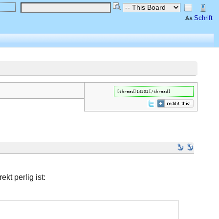
Schrift
[thread]14502[/thread]
kt perlig ist: