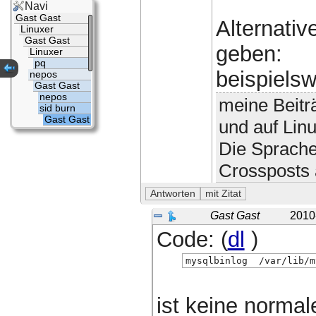
Navi
Gast Gast
Alternativ
Linuxer
Gast Gast
geben:
Linuxer
pq
beispiels
nepos
Gast Gast
nepos
meine Beitr
sid burn
Gast Gast
und auf Lin
Die Sprache
Crossposts 
Gast Gast
2010
Code: (
dl
)
mysqlbinlog  /var/lib/m
ist keine norma