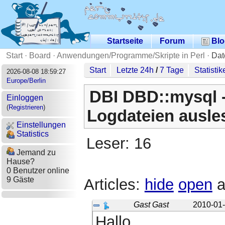
Startseite
Forum
Blo
Start
·
Board
·
Anwendungen/Programme/Skripte in Perl
·
Dat
Start
Letzte 24h
/
7 Tage
Statistik
2026-08-08 18:59:27
Europe/Berlin
DBI DBD::mysql -
Einloggen
(
Registrieren
)
Logdateien ausle
Einstellungen
Statistics
Leser: 16
Jemand zu
Hause?
0 Benutzer online
9 Gäste
Articles:
hide
open
a
Gast Gast
2010-01-
Hallo,