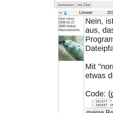
Linuxer
20
User since
Nein, is
2006-01-27
3895 Artikel
aus, da
HausmeisterIn
Program
Dateipf
Mit "no
etwas di
Code: (
1
SELECT *
2
INSERT I
meine Bei