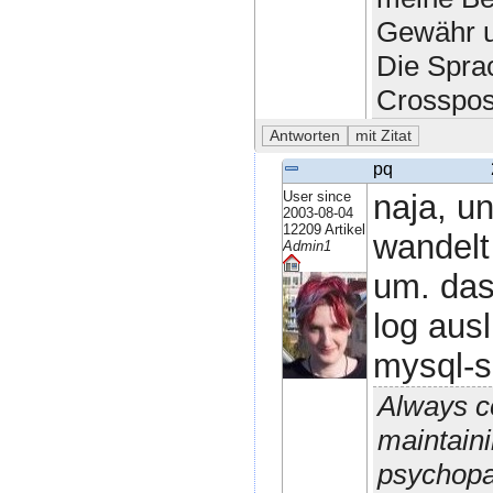
Gewähr u
Die Spra
Crosspos
pq
User since
naja, u
2003-08-04
12209 Artikel
wandelt
Admin1
um. das
log ausl
mysql-se
Always c
maintaini
psychopa