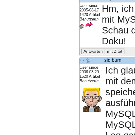
User since
Hm, ich
2005-08-17
1420 Artikel
mit MyS
BenutzerIn
Schau d
Doku!
sid burn
User since
Ich gl
2006-03-29
1520 Artikel
mit de
BenutzerIn
speiche
ausführ
MySQL 
MySQL 