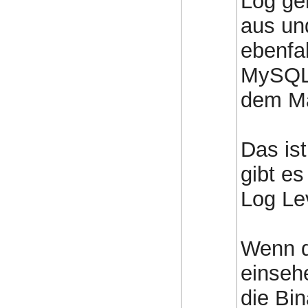
Log gen
aus un
ebenfal
MySQL 
dem Ma
Das is
gibt e
Log Le
Wenn d
einseh
die Bi