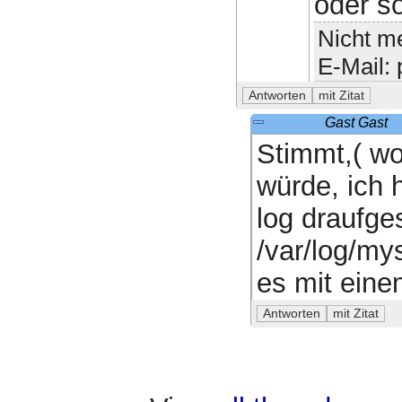
oder so
Nicht me
E-Mail:
Gast Gast
Stimmt,( wo
würde, ich 
log draufge
/var/log/my
es mit eine