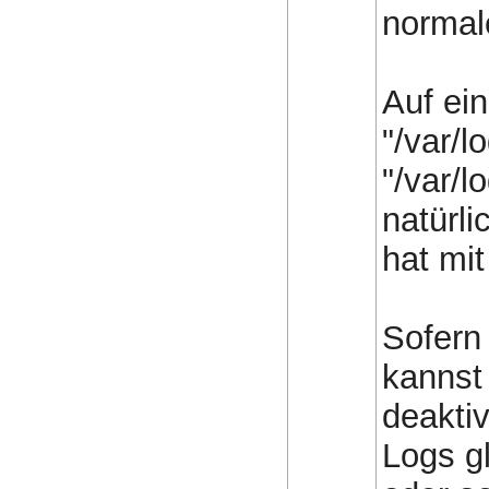
normal
Auf ei
"/var/l
"/var/l
natürl
hat mit
Sofern
kannst
deaktiv
Logs g