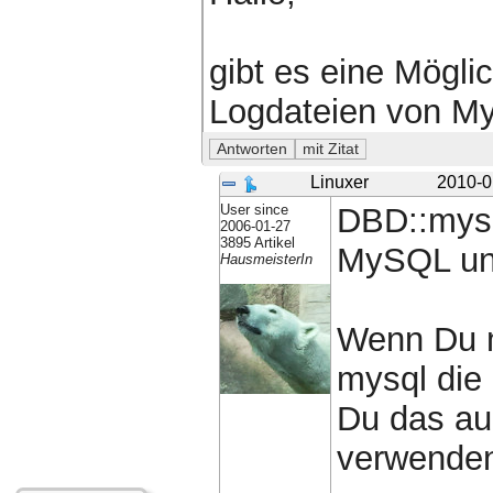
gibt es eine Mögli
Logdateien von M
Linuxer
2010-0
User since
DBD::mysql
2006-01-27
3895 Artikel
MySQL und
HausmeisterIn
Wenn Du m
mysql die
Du das au
verwende