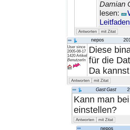
Damian C
lesen:
Leitfaden
nepos
20
User since
Diese bina
2005-08-17
1420 Artikel
für die Da
BenutzerIn
Da kannst
Gast Gast
2
Kann man bei
einstellen?
nepos