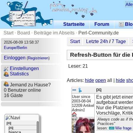
All
Startseite
Forum
Blo
Start
·
Board
·
Beiträge im Abseits
·
Perl-Community.de
Start
Letzte 24h
/
7 Tage
2026-08-09 13:58:37
Europe/Berlin
Refresh-Button für die 
Einloggen
(
Registrieren
)
Leser: 21
Einstellungen
Statistics
Articles:
hide
open
all |
hide
sh
Jemand zu Hause?
pq
0 Benutzer online
16 Gäste
User since
Es gibt jetzt ein
2003-08-04
aufgebaut werden
12209 Artikel
Nur die Platzierun
Admin1
Vorschläge, Kriti
Navi
Always code as if th
pq
Practices"
pq
lesen:
Wie frage 
bianca