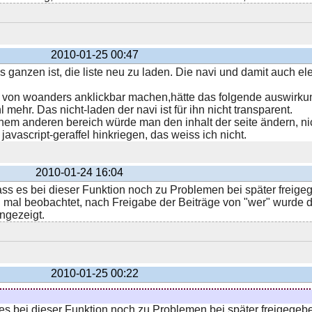
2010-01-25 00:47
 ganzen ist, die liste neu zu laden. Die navi und damit auch ele
n von woanders anklickbar machen,hätte das folgende auswirku
 mehr. Das nicht-laden der navi ist für ihn nicht transparent.
nem anderen bereich würde man den inhalt der seite ändern, nic
javascript-geraffel hinkriegen, das weiss ich nicht.
2010-01-24 16:04
ass es bei dieser Funktion noch zu Problemen bei später freig
 mal beobachtet, nach Freigabe der Beiträge von "wer" wurde de
angezeigt.
2010-01-25 00:22
es bei dieser Funktion noch zu Problemen bei später freigegeb