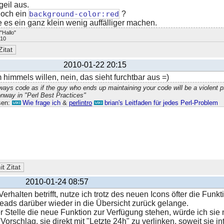
geil aus.
noch ein
background-color:red
?
 es ein ganz klein wenig auffälliger machen.
 "Hallo"
 10
2010-01-22 20:15
 himmels willen, nein, das sieht furchtbar aus =)
ways code as if the guy who ends up maintaining your code will be a violent
nway in "Perl Best Practices"
sen:
Wie frage ich
&
perlintro
brian's Leitfaden für jedes Perl-Problem
2010-01-24 08:57
erhalten betrifft, nutze ich trotz des neuen Icons öfter die Funk
eads darüber wieder in die Übersicht zurück gelange.
 Stelle die neue Funktion zur Verfügung stehen, würde ich sie 
orschlag, sie direkt mit "Letzte 24h" zu verlinken, soweit sie int