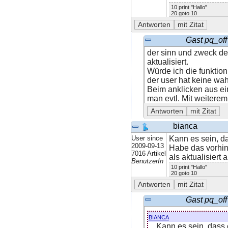
10 print "Hallo"
20 goto 10
Gast pq_off
der sinn und zweck des
aktualisiert.
Würde ich die funktio
der user hat keine wahl
Beim anklicken aus ei
man evtl. Mit weiterem 
bianca
User since
Kann es sein, d
2009-09-13
Habe das vorhin
7016 Artikel
als aktualisiert 
BenutzerIn
10 print "Hallo"
20 goto 10
Gast pq_off
bianca
Kann es sein, dass 