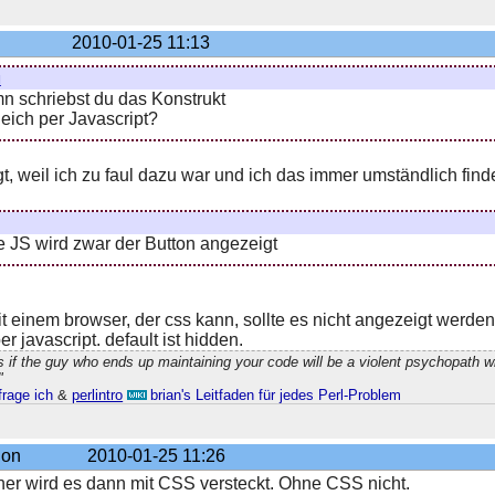
2010-01-25 11:13
n
n schriebst du das Konstrukt
 gleich per Javascript?
t, weil ich zu faul dazu war und ich das immer umständlich find
 JS wird zwar der Button angezeigt
 einem browser, der css kann, sollte es nicht angezeigt werden.
er javascript. default ist hidden.
 if the guy who ends up maintaining your code will be a violent psychopath 
"
frage ich
&
perlintro
brian's Leitfaden für jedes Perl-Problem
gon
2010-01-25 11:26
her wird es dann mit CSS versteckt. Ohne CSS nicht.