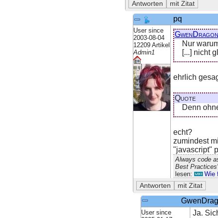
pq
User since
GwenDrago
2003-08-04
Nur warum
12209 Artikel
[...] nicht
Admin1
ehrlich gesag
Quote
Denn ohne
echt?
zumindest mit
"javascript" p
Always code as
Best Practices
lesen:
Wie 
GwenDra
User since
Ja. Sic