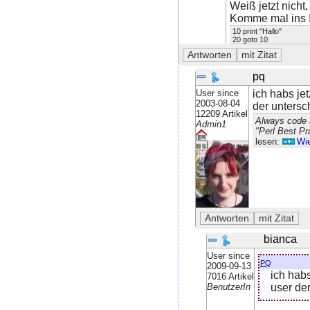
Weiß jetzt nicht
Komme mal ins 
10 print "Hallo"
20 goto 10
pq
User since
ich habs jet
2003-08-04
der untersch
12209 Artikel
Always code a
Admin1
"Perl Best Pr
lesen:
Wie
bianca
User since
pq
2009-09-13
ich habs
7016 Artikel
user der
BenutzerIn