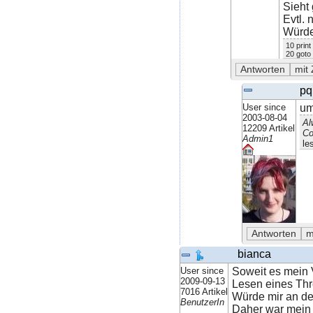
Sieht 
Evtl. 
Würde
10 print
20 goto
pq
User since
um
2003-08-04
Al
12209 Artikel
Co
Admin1
le
bianca
User since
Soweit es mein V
2009-09-13
Lesen eines Thr
7016 Artikel
Würde mir an der
BenutzerIn
Daher war mein V