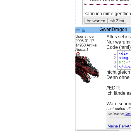
kann ich mir eigentlic
GwenDragon
User since
Alles sehr 
2005-01-17
Nur warumn 
14950 Artikel
Code (html):
Admin1
1
<div
2
<img
3
src
=
"
4
</div
nicht gleich
Denn ohne J
//EDIT:
Ich fände es
Wäre schön,
Last edited: 
die Drachin
Gwe
Meine Perl-Art