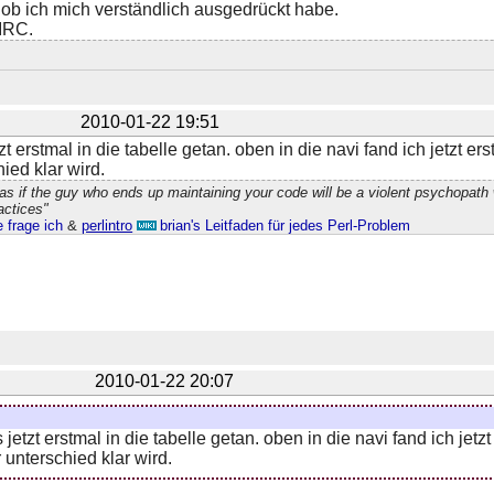
, ob ich mich verständlich ausgedrückt habe.
IRC.
2010-01-22 19:51
zt erstmal in die tabelle getan. oben in die navi fand ich jetzt e
ied klar wird.
s if the guy who ends up maintaining your code will be a violent psychopat
actices"
 frage ich
&
perlintro
brian's Leitfaden für jedes Perl-Problem
2010-01-22 20:07
 jetzt erstmal in die tabelle getan. oben in die navi fand ich jet
 unterschied klar wird.