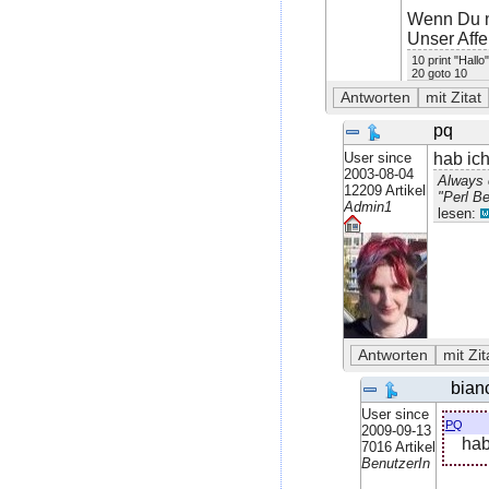
Wenn Du n
Unser Affe
10 print "Hallo"
20 goto 10
pq
User since
hab ic
2003-08-04
Always 
12209 Artikel
"Perl Be
Admin1
lesen:
bian
User since
pq
2009-09-13
hab
7016 Artikel
BenutzerIn