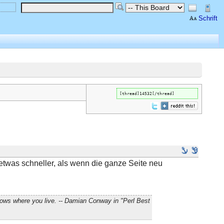
Schrift
[thread]14532[/thread]
t etwas schneller, als wenn die ganze Seite neu
nows where you live. -- Damian Conway in "Perl Best