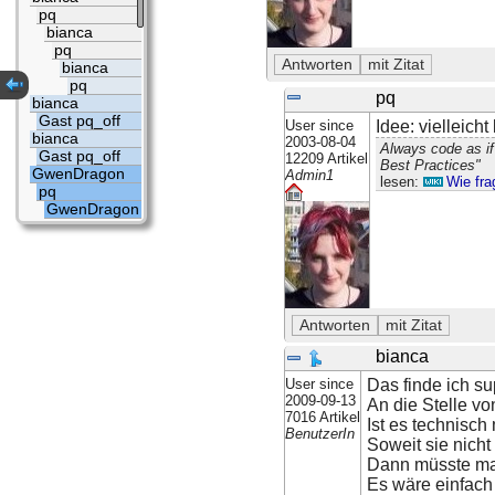
pq
bianca
pq
bianca
pq
pq
bianca
Gast pq_off
User since
Idee: vielleich
bianca
2003-08-04
Always code as if
Gast pq_off
12209 Artikel
Best Practices"
GwenDragon
Admin1
lesen:
Wie fra
pq
GwenDragon
bianca
User since
Das finde ich su
2009-09-13
An die Stelle vo
7016 Artikel
Ist es technisch
BenutzerIn
Soweit sie nicht 
Dann müsste man
Es wäre einfach