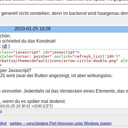
h generell nicht vorstellen, denn im backend wird haargenau ders
2010-01-25 10:28
schön.
schriebst du das Konstrukt
 (
dl
)
class
=
"javascript"
id
=
"javascript"
>
style
=
"cursor: pointer"
onclick
=
"refresh_list('24h')"
/battie/theme/default/icons/arrow-circle-double.png"
alt
>
 per Javascript?
S wird zwar der Button angezeigt, ist aber wirkungslos.
 sinnvoller. Jedenfalls ist das Verstecken eines Elements, das n
 wenn du es später mal änderst.
2010-01-25 10:30:51 +0100 (CET)
n
ikel
·
perldev – verschiedene Perl-Versionen unter Windows starten