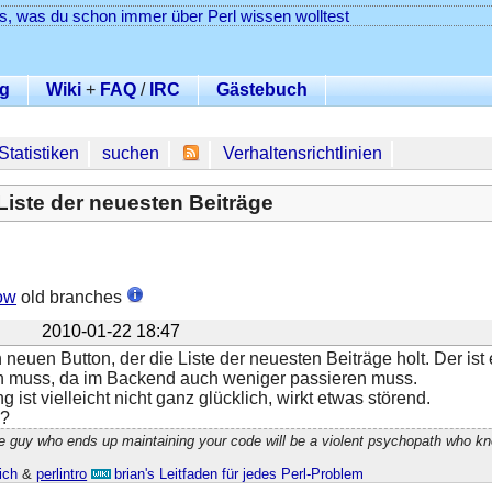
es, was du schon immer über Perl wissen wolltest
g
Wiki
+
FAQ
/
IRC
Gästebuch
Statistiken
suchen
Verhaltensrichtlinien
Liste der neuesten Beiträge
ow
old branches
2010-01-22 18:47
en neuen Button, der die Liste der neuesten Beiträge holt. Der is
 muss, da im Backend auch weniger passieren muss.
g ist vielleicht nicht ganz glücklich, wirkt etwas störend.
k?
e guy who ends up maintaining your code will be a violent psychopath who k
ich
&
perlintro
brian's Leitfaden für jedes Perl-Problem