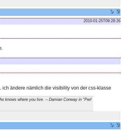
2010-01-25T09:28:26
e.
 ich ändere nämlich die visibility von der css-klasse
who knows where you live. -- Damian Conway in "Perl