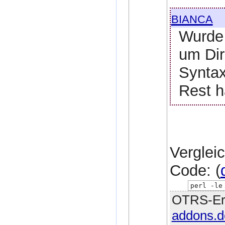
bianca
Wurde 
um Dir
Syntax
Rest h
Verglei
Code: (
perl -le
OTRS-Erw
addons.d