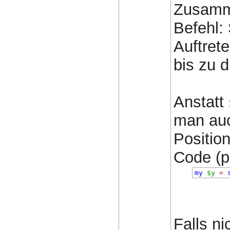
Zusamme
Befehl:
Auftret
bis zu d
Anstatt
man auc
Position
Code (pe
my
$y
=
Falls ni