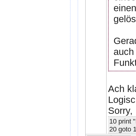
einen
gelös
Gerad
auch 
Funk
Ach kla
Logisc
Sorry,
10 print 
20 goto 