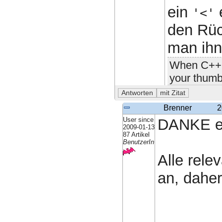
ein
e
'<'
den Rü
man ih
When C++ i
your thumb
Brenner
2
User since
DANKE e
2009-01-13
87 Artikel
BenutzerIn
Alle rele
an, daher