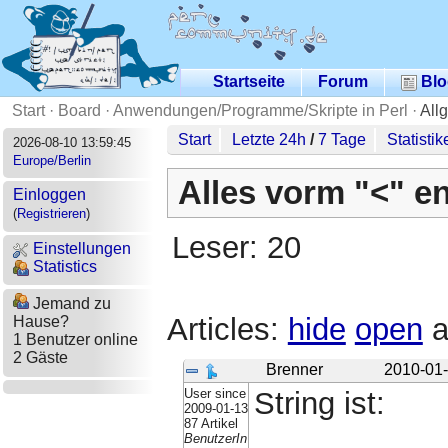
Startseite
Forum
Blo
Start
·
Board
·
Anwendungen/Programme/Skripte in Perl
·
All
Start
Letzte 24h
/
7 Tage
Statistik
2026-08-10 13:59:45
Europe/Berlin
Alles vorm "<" e
Einloggen
(
Registrieren
)
Leser: 20
Einstellungen
Statistics
Jemand zu
Articles:
hide
open
a
Hause?
1 Benutzer online
2 Gäste
Brenner
2010-01-
User since
String ist:
2009-01-13
87 Artikel
BenutzerIn