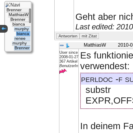
Navi
Brenner
Geht aber nich
MatthiasW
Brenner
bianca
Last edited: 201
murphy
bianca
renee
murphy
MatthiasW
2010-0
Brenner
User since
Es funktionie
2008-01-27
367 Artikel
verwendest:
BenutzerIn
perldoc -f s
substr
EXPR,OFF
In deinem F