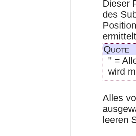
Dieser 
des Sub
Positio
ermittelt
Quote
'' = A
wird m
Alles v
ausgewä
leeren S