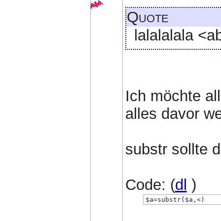
Quote
lalalalala <a
Ich möchte al
alles davor w
substr sollte d
Code: (
dl
)
$a=substr($a,<)