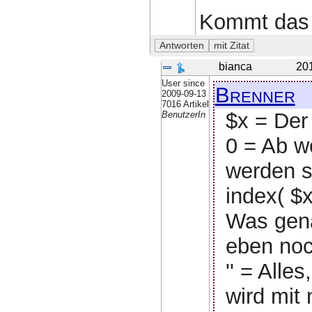
Kommt das 
bianca
20
User since
Brenner
2009-09-13
7016 Artikel
$x = Der
BenutzerIn
0 = Ab w
werden s
index( $x
Was gena
eben noc
'' = Alle
wird mit 