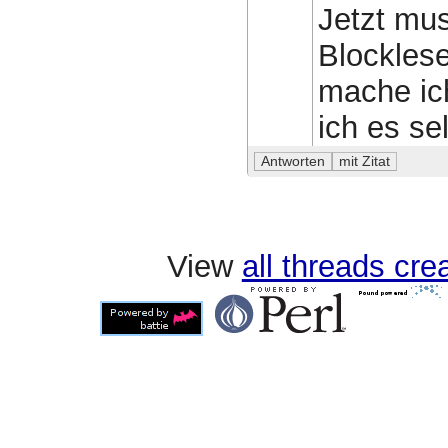
Jetzt mus
Blocklese
mache ich
ich es se
View
all threads cr