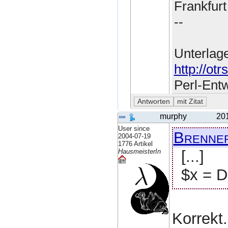
Frankfur
--
Unterlag
http://ot
Perl-Ent
murphy
20
User since
Brenne
2004-07-19
1776 Artikel
[...]
HausmeisterIn
$x = D
Korrekt.