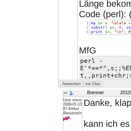
Länge bekomm
Code (perl): 
1
my
$x
=
'lalala <
2
substr
(
$x
,
0
,
in
3
print
$x
,
"\n"
;
#
MfG
perl -
E'*==*",s;;%E
t,,print+chr;
Brenner
2010
User since
Danke, klap
2009-01-13
87 Artikel
BenutzerIn
kann ich e