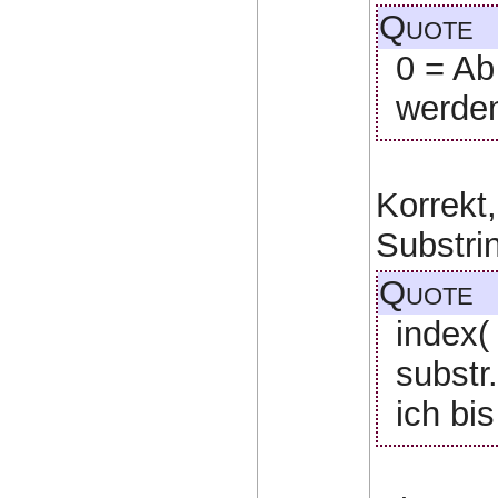
Quote
0 = Ab
werden
Korrekt,
Substrin
Quote
index( 
substr
ich bi