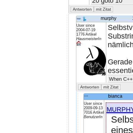
20 goto 10
murphy
User since
Selbstv
2004-07-19
Substri
1776 Artikel
HausmeisterIn
nämlich
Gerade 
essenti
When C++ i
bianca
User since
murph
2009-09-13
7016 Artikel
Selbs
BenutzerIn
eines