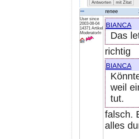
renee
User since
bianca
2003-08-04
14371 Artikel
Das le
ModeratorIn
richtig
bianca
Könnte
weil e
tut.
falsch.
alles dur