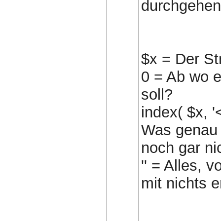
durchgehe
$x = Der St
0 = Ab wo e
soll?
index( $x, '
Was genau m
noch gar ni
'' = Alles, 
mit nichts e