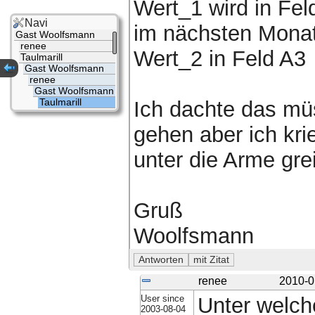
Wert_1 wird in Fel
Navi
im nächsten Mona
Gast Woolfsmann
renee
Wert_2 in Feld A3
Taulmarill
Gast Woolfsmann
renee
Gast Woolfsmann
Taulmarill
Ich dachte das mü
gehen aber ich kri
unter die Arme gre
Gruß
Woolfsmann
renee
2010-0
User since
Unter welc
2003-08-04