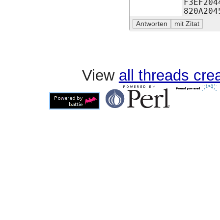
F3EF204
820A204
View
all threads cr