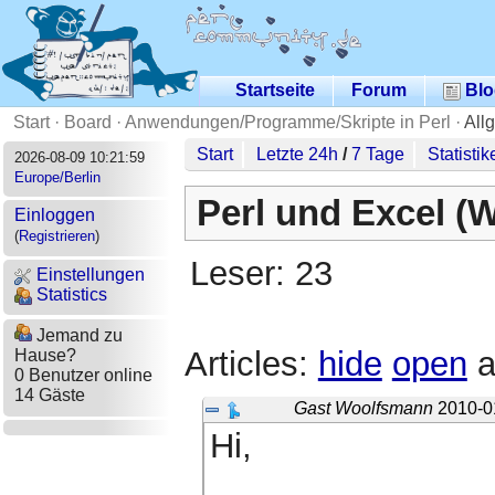
Startseite
Forum
Blo
Start
·
Board
·
Anwendungen/Programme/Skripte in Perl
·
All
Start
Letzte 24h
/
7 Tage
Statistik
2026-08-09 10:21:59
Europe/Berlin
Perl und Excel (W
Einloggen
(
Registrieren
)
Leser: 23
Einstellungen
Statistics
Jemand zu
Articles:
hide
open
a
Hause?
0 Benutzer online
14 Gäste
Gast Woolfsmann
2010-0
Hi,