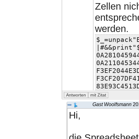
Zellen nic
entsprech
werden.
$_=unpack"
|#&&print"
0A28104594
0A21104534
F3EF2044E3
F3CF207DF4
83E93C4513
Gast Woolfsmann
20
Hi,
die Spreadsheet