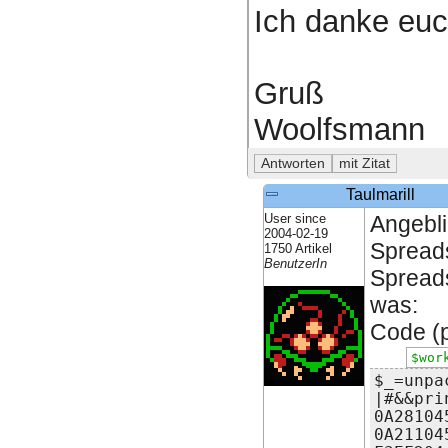
Ich danke euch
Gruß
Woolfsmann
Taulmarill
User since
Angebl
2004-02-19
Spread
1750 Artikel
BenutzerIn
Spreads
was:
Code (pe
$wor
$_=unpa
|#&&pri
0A28104
0A21104