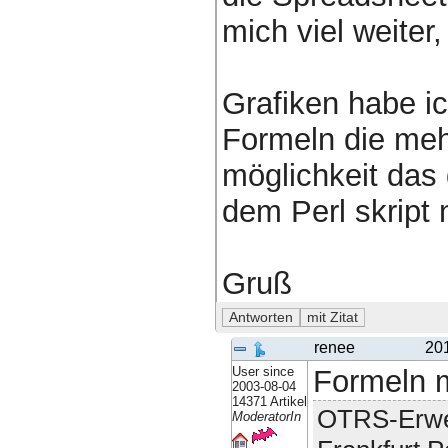
mich viel weiter
Grafiken habe ic
Formeln die meh
möglichkeit das 
dem Perl skript 
Gruß
renee
20
User since
Formeln 
2003-08-04
14371 Artikel
OTRS-Erwei
ModeratorIn