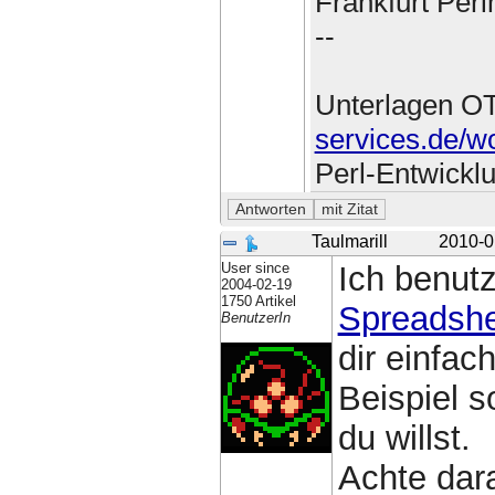
Frankfurt Per
--
Unterlagen O
services.de/w
Perl-Entwickl
Taulmarill
2010-0
User since
Ich benutz
2004-02-19
1750 Artikel
Spreadshe
BenutzerIn
dir einfac
Beispiel s
du willst.
Achte dara