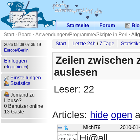
Startseite
Forum
Blo
Start
·
Board
·
Anwendungen/Programme/Skripte in Perl
·
All
Start
Letzte 24h
/
7 Tage
Statistik
2026-08-09 07:39:19
Europe/Berlin
Zeilen zwischen 
Einloggen
(
Registrieren
)
auslesen
Einstellungen
Statistics
Leser: 22
Jemand zu
Hause?
0 Benutzer online
13 Gäste
Articles:
hide
open
a
Michi79
2010-01-
User since
Hi@all,
2010-01-26