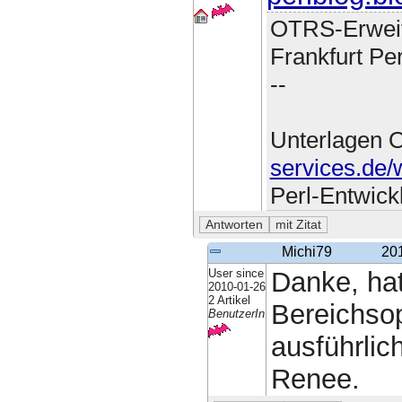
OTRS-Erweit
Frankfurt Pe
--
Unterlagen
services.de/
Perl-Entwick
Michi79
20
User since
Danke, hat
2010-01-26
2 Artikel
Bereichsop
BenutzerIn
ausführlic
Renee.