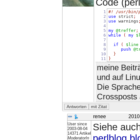
Code (perl)
1
#! /usr/bin/
2
use
 strict
;
3
use
 warnings
4
5
my
@treffer
;
6
while
(
my
$
7
8
if
(
$line
9
push
@t
10
}
11
}
meine Beitr
und auf Lin
Die Sprache
Crossposts 
renee
2010
User since
Siehe auc
2003-08-04
14371 Artikel
perlblog.bl
ModeratorIn