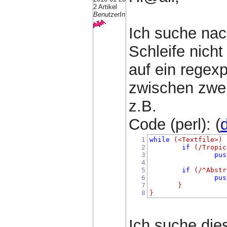
2 Artikel
BenutzerIn
Ich suche nach
Schleife nicht
auf ein regex
zwischen zwei
z.B.
Code (perl): (
d
1
while
(
<Textfile>
)
2
if
(
/Tropic
3
pus
4
5
if
(
/^Abstr
6
pus
7
}
8
}
Ich suche dies