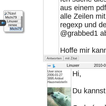
aus einem pdf
Navi
alle Zeilen mi
Michi79
Linuxer
regexp und de
renee
Michi79
@grabbed1 ab
Hoffe mir kan
Linuxer
2010-0
User since
Hi,
2006-01-27
3895 Artikel
HausmeisterIn
Du kannst 