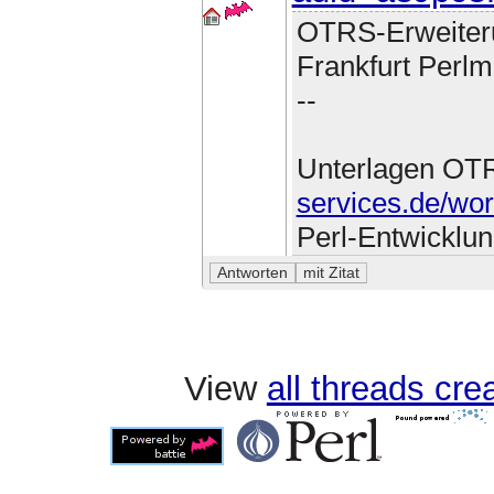
OTRS-Erweiter
Frankfurt Perlm
--
Unterlagen OT
services.de/wo
Perl-Entwicklu
View
all threads cr