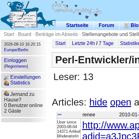
Startseite
Forum
Blo
Start
·
Board
·
Beiträge im Abseits
·
Stellenangebote und Stel
Start
Letzte 24h
/
7 Tage
Statistik
2026-08-10 16:20:15
Europe/Berlin
Perl-Entwickler/i
Einloggen
(
Registrieren
)
Leser: 13
Einstellungen
Statistics
Jemand zu
Articles:
hide
open
a
Hause?
0 Benutzer online
2 Gäste
renee
2010-01-
User since
http://www.ap
2003-08-04
14371 Artikel
adid=a3Jpc3
ModeratorIn