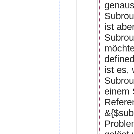
genaus
Subrout
ist abe
Subrou
möchte
defined
ist es,
Subrou
einem 
Refere
&{$subr
Problem