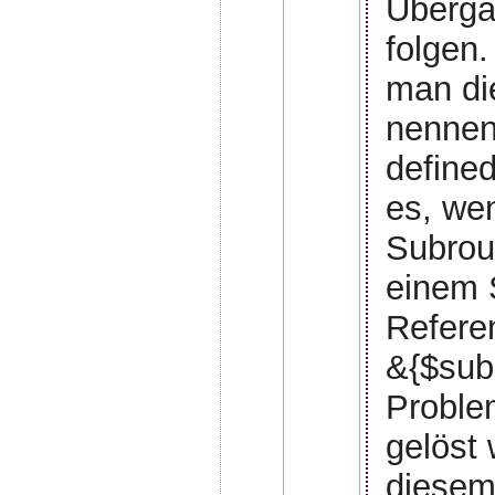
Überga
folgen
man di
nennen
defined
es, we
Subrou
einem 
Refere
&{$subr
Problem
gelöst 
diesem