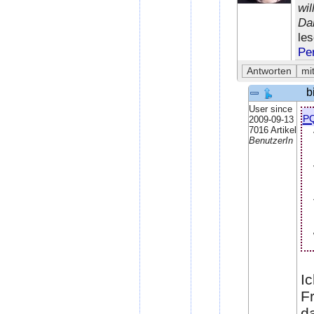
wil
Da
le
Pe
b
User since
p
2009-09-13
7016 Artikel
BenutzerIn
Ic
F
d