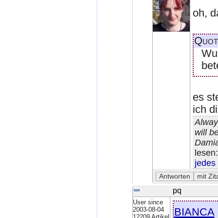
oh, d
Quot
Wuß
bete
es st
ich d
Alway
will b
Damia
lesen
jedes
pq
User since
bianca
2003-08-04
12209 Artikel