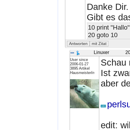
Danke Dir.
Gibt es da
10 print "Hallo"
20 goto 10
Linuxer
20
User since
Schau m
2006-01-27
3895 Artikel
Ist zwa
HausmeisterIn
aber der
perls
edit: w