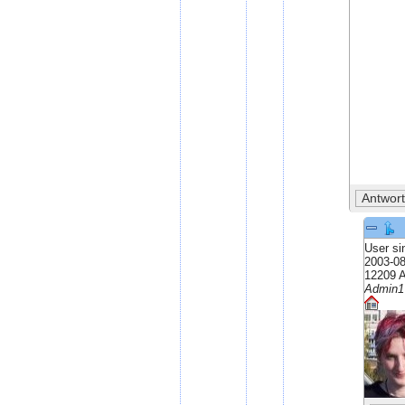
User si
2003-08
12209 A
Admin1