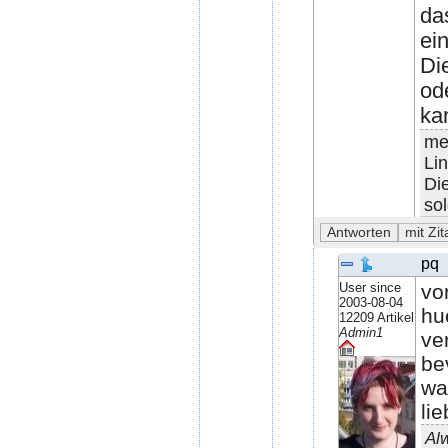
da
ei
Di
od
ka
me
Li
Di
so
pq
User since
vo
2003-08-04
hu
12209 Artikel
Admin1
ve
be
wa
li
Alw