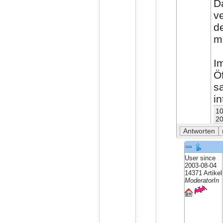
Da
v
d
m
Im
Ö
s
in
10
20
User since
2003-08-04
14371 Artikel
ModeratorIn