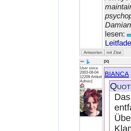
maintain
psychop
Damian 
lesen:
Leitfad
pq
User since
bianca
2003-08-04
12209 Artikel
Admin1
Quot
Das
entf
Übe
Kla