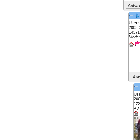
User 
2003-
14371 
Moder
Use
200
122
Ad