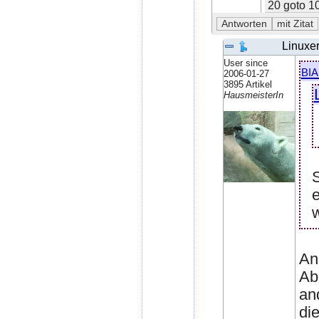
20 goto 1
Linuxe
User since
bi
2006-01-27
3895 Artikel
HausmeisterIn
S
e
w
An 
Ab
an
di