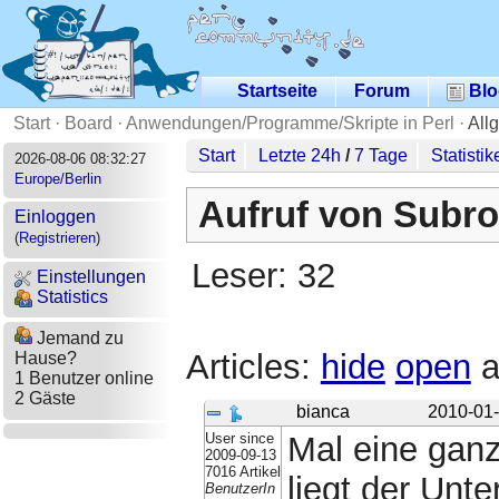
Startseite
Forum
Blo
Start
·
Board
·
Anwendungen/Programme/Skripte in Perl
·
All
Start
Letzte 24h
/
7 Tage
Statistik
2026-08-06 08:32:27
Europe/Berlin
Aufruf von Subro
Einloggen
(
Registrieren
)
Leser: 32
Einstellungen
Statistics
Jemand zu
Articles:
hide
open
a
Hause?
1 Benutzer online
2 Gäste
bianca
2010-01-
User since
Mal eine gan
2009-09-13
7016 Artikel
liegt der Unte
BenutzerIn