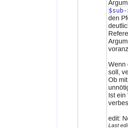
Argume
$sub-
den Pf
deutli
Refere
Argume
voranz
Wenn d
soll, v
Ob mit
unnötig
Ist ein
verbes
edit: N
Last ed