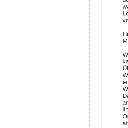
w
L
vo
H
M
W
k
Ü
W
e
W
D
a
li
O
a