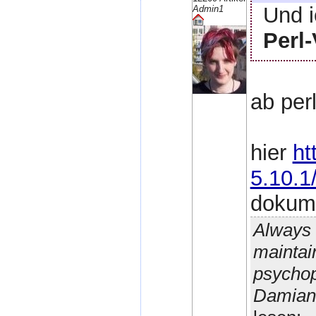
Und i
Admin1
Perl
ab perl
hier
ht
5.10.1
dokume
Always 
maintain
psychop
Damian 