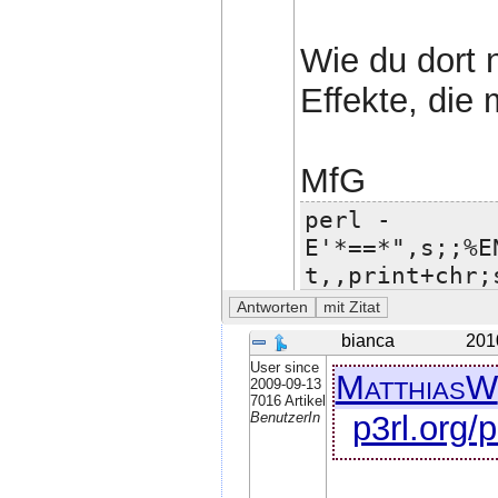
Wie du dort 
Effekte, die 
MfG
perl -
E'*==*",s;;%E
t,,print+chr;
bianca
201
User since
MatthiasW
2009-09-13
7016 Artikel
p3rl.org/
BenutzerIn