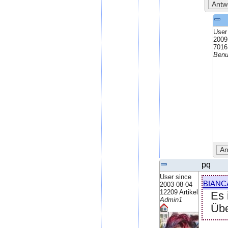
User
2009
7016 
Benu
pq
User since
bianc
2003-08-04
12209 Artikel
Es 
Admin1
Übe