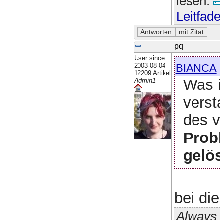
lesen:
Leitfad
pq
User since
bianca
2003-08-04
12209 Artikel
Was i
Admin1
verst
des v
Prob
gelös
bei di
Always 