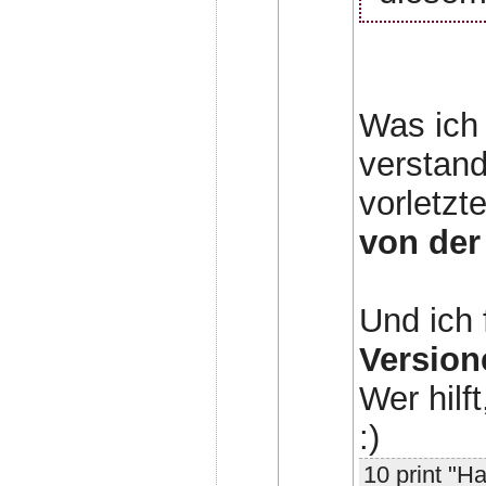
Was ich 
verstan
vorletzt
von der 
Und ich 
Version
Wer hilf
:)
10 print "Ha