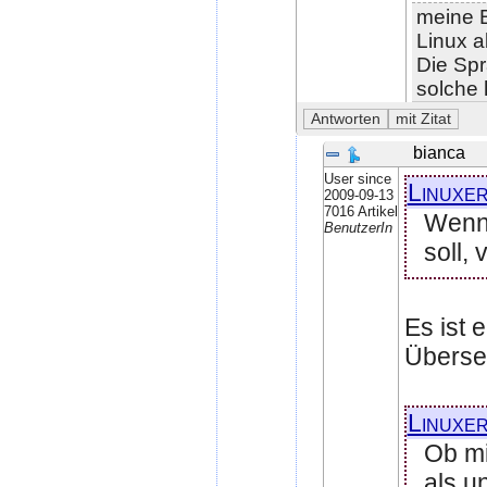
meine B
Linux a
Die Spr
solche
bianca
User since
Linuxe
2009-09-13
7016 Artikel
Wenn 
BenutzerIn
soll, 
Es ist 
Überse
Linuxe
Ob mi
als u