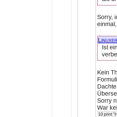
Sorry, 
einmal,
Linuxe
Ist e
verbe
Kein Th
Formuli
Dachte 
Überse
Sorry 
War kei
10 print "