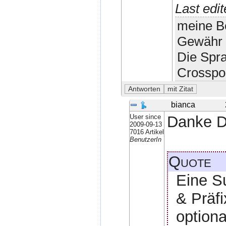
Last edi
meine Be
Gewähr 
Die Spr
Crosspo
bianca
User since
Danke Di
2009-09-13
7016 Artikel
BenutzerIn
Quote
Eine Su
& Präfi
optiona