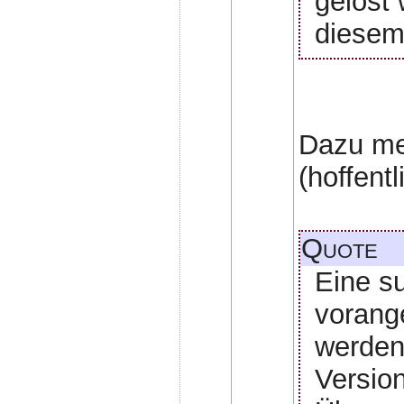
gelöst 
diesem
Dazu me
(hoffent
Quote
Eine s
vorang
werden
Version