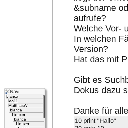
&subname od
aufrufe?
Welche Vor- u
In welchen Fä
Version?
Hat das mit 
Gibt es Suchb
Dokus dazu se
Navi
bianca
leo11
MatthiasW
Danke für all
bianca
Linuxer
10 print "Hallo"
bianca
Linuxer