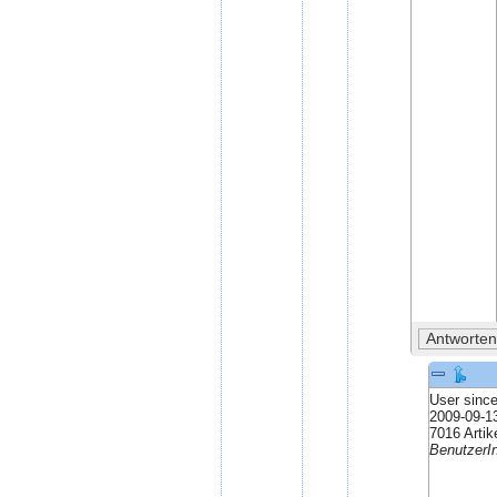
User sinc
2009-09-1
7016 Artik
BenutzerI