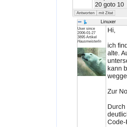
20 goto 10
Linuxer
User since
Hi,
2006-01-27
3895 Artikel
HausmeisterIn
ich fin
alte. 
unters
kann b
wegge
Zur No
Durch 
deutli
Code-R