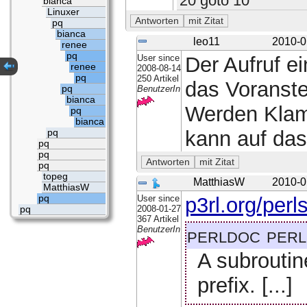
20 goto 10
bianca
Linuxer
pq
bianca
leo11
2010-0
renee
pq
User since
Der Aufruf e
renee
2008-08-14
pq
250 Artikel
das Voranste
pq
BenutzerIn
bianca
Werden Klam
pq
bianca
kann auf das
pq
pq
pq
pq
topeg
MatthiasW
2010-0
MatthiasW
pq
User since
p3rl.org/perl
2008-01-27
pq
367 Artikel
perldoc per
BenutzerIn
A subroutin
prefix. [...]