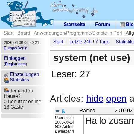
Startseite
Forum
Blo
Start
·
Board
·
Anwendungen/Programme/Skripte in Perl
·
All
Start
Letzte 24h
/
7 Tage
Statistik
2026-08-08 06:40:21
Europe/Berlin
system (net use)
Einloggen
(
Registrieren
)
Leser: 27
Einstellungen
Statistics
Jemand zu
Articles:
hide
open
a
Hause?
0 Benutzer online
13 Gäste
Rambo
2010-02-
User since
Hallo zusa
2003-08-14
803 Artikel
BenutzerIn