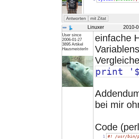
Linuxer
2010-0
User since
einfache 
2006-01-27
3895 Artikel
Variablens
HausmeisterIn
Vergleich
print '
Addendum:
bei mir oh
Code (perl)
1
#! /usr/bin/