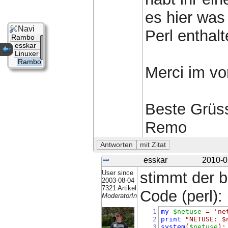
es hier was
Navi
Perl enthalt
Rambo
esskar
Linuxer
Rambo
Merci im vo
Beste Grüs
Remo
esskar
2010-0
User since
stimmt der b
2003-08-04
7321 Artikel
Code (perl): 
ModeratorIn
1
my
$netuse
=
'ne
2
print
"NETUSE: $
3
system
(
$netuse
);