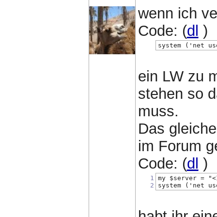
wenn ich ve
Code: (
dl
)
system ('net us
ein LW zu m
stehen so 
muss.
Das gleiche 
im Forum g
Code: (
dl
)
1
my $server = "<
2
system ('net us
habt ihr ein