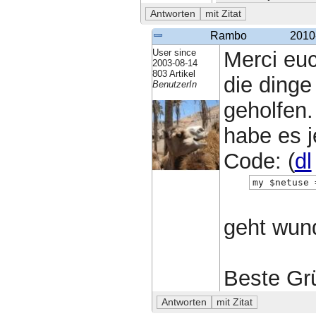
Rambo
2010
User since
Merci euc
2003-08-14
803 Artikel
die ding
BenutzerIn
geholfen.
habe es j
Code: (
dl
my $netuse 
geht wun
Beste G