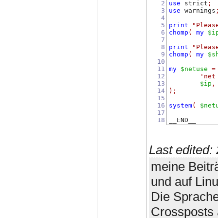
2
use
 strict
;
3
use
 warnings
4
5
print
"Pleas
6
chomp
(
my
$i
7
8
print
"Pleas
9
chomp
(
my
$s
10
11
my
$netuse
=
12
'net
13
$ip
,
14
);
15
16
system
(
$net
17
18
__END__
Last edited
meine Beitr
und auf Lin
Die Sprache
Crossposts 