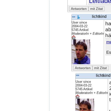
Leitfad
lichtkind
User since
ha
2004-03-22
ab
5745 Artikel
ModeratorIn + EditorIn
hä
me
Es
lichtkind
User since
2004-03-22
5745 Artikel
ModeratorIn + EditorIn