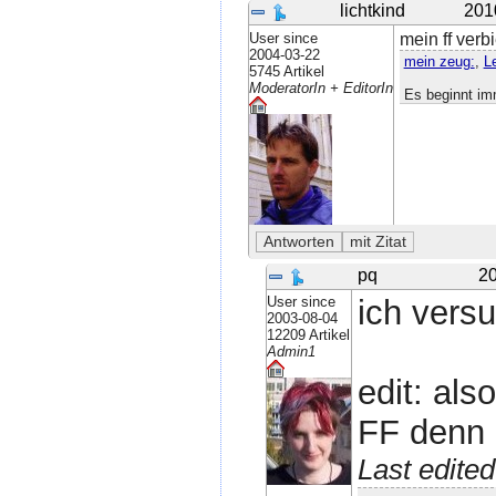
lichtkind
201
User since
mein ff verbi
2004-03-22
mein zeug:
,
L
5745 Artikel
ModeratorIn + EditorIn
Es beginnt im
pq
20
User since
ich versu
2003-08-04
12209 Artikel
Admin1
edit: als
FF denn
Last edite