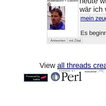
heute w
ModeratorIn + EditorIn
wär ich 
mein zeu
Es beginn
View
all threads cr