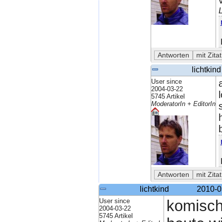
lichtkind
User since
2004-03-22
5745 Artikel
ModeratorIn + EditorIn
lichtkind
2010-0
User since
komisch
2004-03-22
5745 Artikel