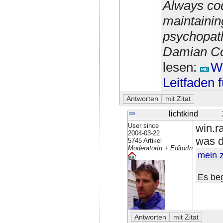
Always cod
maintainin
psychopath
Damian Con
lesen:
Wi
Leitfaden 
lichtkind
User since
win.r
2004-03-22
was d
5745 Artikel
ModeratorIn + EditorIn
mein 
Es beg