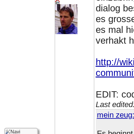
dialog be
es grosse
es mal hi
verhakt h
http://wik
communit
EDIT: code
Last edite
mein zeug
Es beginnt
Navi