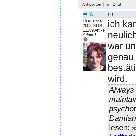
pq
User since
ich ka
2003-08-04
12209 Artikel
neulic
Admin1
war und
genau 
bestät
wird.
Always 
maintain
psychop
Damian 
lesen: