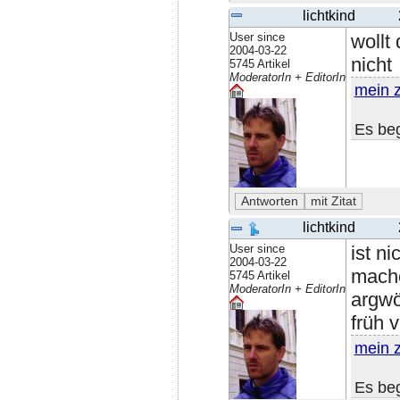
lichtkind
User since
wollt
2004-03-22
nicht
5745 Artikel
ModeratorIn + EditorIn
mein 
Es beg
lichtkind
User since
ist ni
2004-03-22
mache
5745 Artikel
ModeratorIn + EditorIn
argwöh
früh 
mein 
Es beg