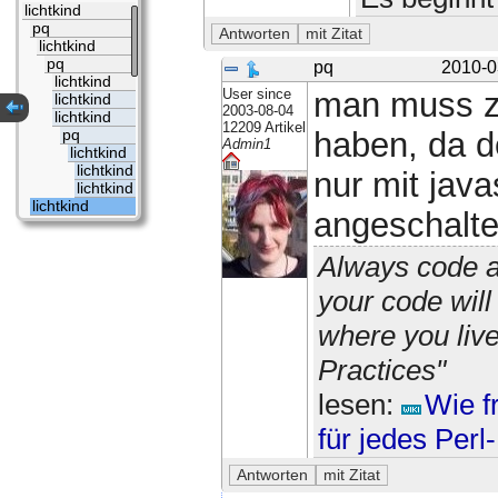
lichtkind
pq
lichtkind
pq
pq
2010-0
lichtkind
User since
man muss zu
lichtkind
2003-08-04
lichtkind
12209 Artikel
haben, da d
pq
Admin1
lichtkind
lichtkind
nur mit java
lichtkind
lichtkind
angeschalte
Always code a
your code wil
where you liv
Practices"
lesen:
Wie f
für jedes Per