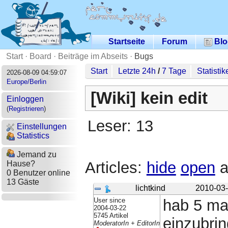
Startseite
Forum
Blo
Start
·
Board
·
Beiträge im Abseits
·
Bugs
Start
Letzte 24h
/
7 Tage
Statistik
2026-08-09 04:59:07
Europe/Berlin
[Wiki] kein edit
Einloggen
(
Registrieren
)
Leser: 13
Einstellungen
Statistics
Jemand zu
Articles:
hide
open
a
Hause?
0 Benutzer online
13 Gäste
lichtkind
2010-03-
User since
hab 5 ma
2004-03-22
5745 Artikel
einzubri
ModeratorIn + EditorIn