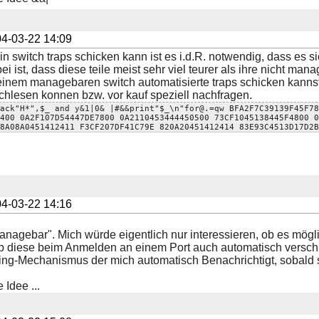
4-03-22 14:09
ein switch traps schicken kann ist es i.d.R. notwendig, dass es
i ist, dass diese teile meist sehr viel teurer als ihre nicht ma
inem managebaren switch automatisierte traps schicken kannst i
hlesen konnen bzw. vor kauf speziell nachfragen.
ack"H*",$_ and y&1|0& |#&&print"$_\n"for@.=qw BFA2F7C39139F45F78
400 0A2F107D54447DE7800 0A2110453444450500 73CF1045138445F4800 0
8A08A0451412411 F3CF207DF41C79E 820A20451412414 83E93C4513D17D2B
4-03-22 14:16
managebar". Mich würde eigentlich nur interessieren, ob es mögli
b diese beim Anmelden an einem Port auch automatisch versch
ing-Mechanismus der mich automatisch Benachrichtigt, sobald s
 Idee ...