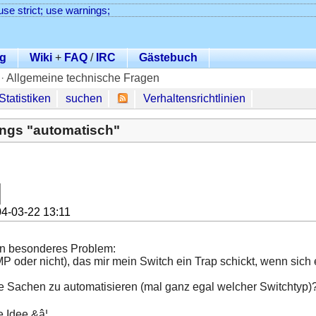
use strict; use warnings;
g
Wiki
+
FAQ
/
IRC
Gästebuch
·
Allgemeine technische Fragen
Statistiken
suchen
Verhaltensrichtlinien
ings "automatisch"
4-03-22 13:11
in besonderes Problem:
 oder nicht), das mir mein Switch ein Trap schickt, wenn sich
he Sachen zu automatisieren (mal ganz egal welcher Switchtyp)
e Idee &â¦