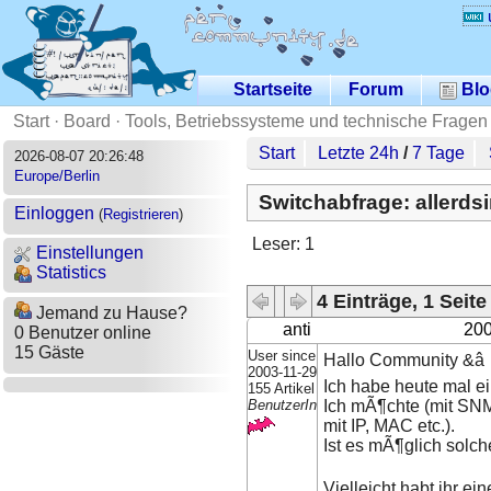
Startseite
Forum
Blo
Start
·
Board
·
Tools, Betriebssysteme und technische Fragen
Start
Letzte 24h
/
7 Tage
2026-08-07 20:26:48
Europe/Berlin
Switchabfrage: allerds
Einloggen
(
Registrieren
)
Leser: 1
Einstellungen
Statistics
4 Einträge, 1 Seite
Jemand zu Hause?
anti
200
0 Benutzer online
15 Gäste
User since
Hallo Community &â
2003-11-29
Ich habe heute mal e
155 Artikel
BenutzerIn
Ich mÃ¶chte (mit SNMP
mit IP, MAC etc.).
Ist es mÃ¶glich solc
Vielleicht habt ihr ein