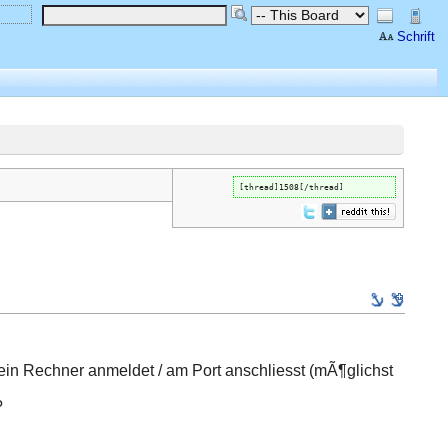
Schrift
[thread]1508[/thread]
 ein Rechner anmeldet / am Port anschliesst (mÃ¶glichst
?