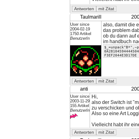
Taulmarill
200
User since
also, damit die 
2004-02-19
das problem dabe
1750 Artikel
ob du dann auf e
BenutzerIn
im handbuch nac
$_=unpack"B*",~p
0A28104594444504
F3EF2044E3D17DE 
anti
200
User since
Hi,
2003-11-29
also der Switch ist "
155 Artikel
zu verschicken und o
BenutzerIn
Also so eine Art Logg
Vielleicht habt ihr eine