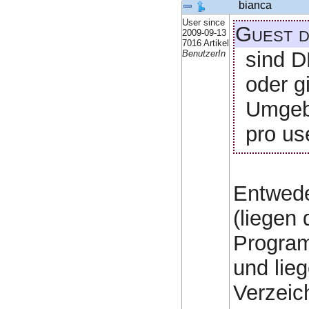
bianca
User since
Guest 
2009-09-13
7016 Artikel
sind D
BenutzerIn
oder g
Umgebu
pro us
Entwede
(liegen
Program
und lie
Verzeic