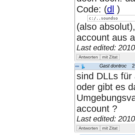
Code: (
dl
)
c:/..soundso
(also absolut
account aus a
Last edited: 201
Gast dontroc
2
sind DLLs für 
oder gibt es 
Umgebungsvari
account ?
Last edited: 201