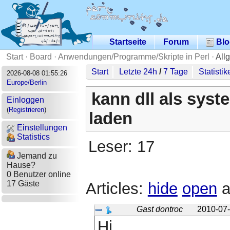
Startseite
Forum
Blo
Start
·
Board
·
Anwendungen/Programme/Skripte in Perl
·
All
Start
Letzte 24h
/
7 Tage
Statistik
2026-08-08 01:55:26
Europe/Berlin
kann dll als syst
Einloggen
(
Registrieren
)
laden
Einstellungen
Statistics
Leser: 17
Jemand zu
Hause?
0 Benutzer online
17 Gäste
Articles:
hide
open
a
Gast dontroc
2010-07-
Hi,