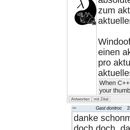
zum akt
aktuell
Windoof
einen a
pro akt
aktuelle
When C++ i
your thumb
Gast dontroc
2
danke schonm
doch doch. da