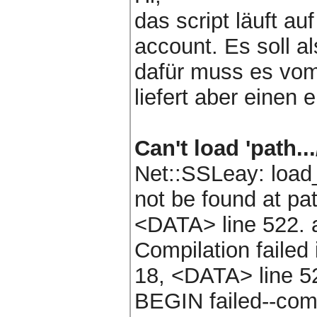
das script läuft a
account. Es soll a
dafür muss es vom
liefert aber einen e
Can't load 'path..
Net::SSLeay: load_
not be found at pa
<DATA> line 522. a
Compilation failed 
18, <DATA> line 5
BEGIN failed--comp