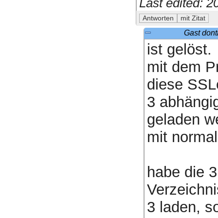
Last edited: 
Gast dont
ist gelöst.
mit dem P
diese SSL
3 abhängig
geladen w
mit normal
habe die 3
Verzeichni
3 laden, s