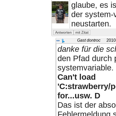
glaube, es is
der system-v
neustarten.
Gast dontroc
2010
danke für die sc
den Pfad durch p
systemvariable.
Can't load
'C:strawberry/p
for...usw. D
Das ist der abso
Fehlermeldung s