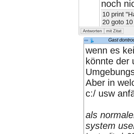
noch ni
10 print "H
20 goto 10
Gast dontro
wenn es ke
könnte der 
Umgebungsv
Aber in wel
c:/ usw anf
als normaler
system user