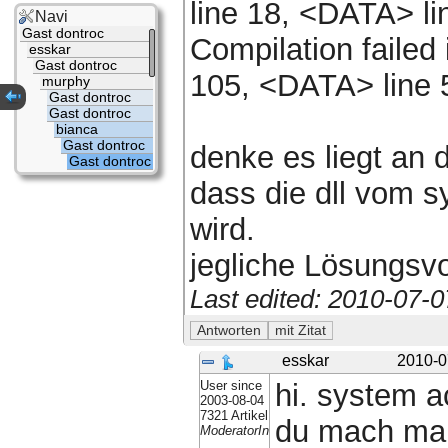
line 18, <DATA> li
Navi
Gast dontroc
Compilation failed 
esskar
Gast dontroc
105, <DATA> line 
murphy
Gast dontroc
Gast dontroc
bianca
Gast dontroc
denke es liegt an 
Gast dontroc
dass die dll vom s
wird.
jegliche Lösungsv
Last edited: 2010-07-
esskar
2010-0
User since
hi. system a
2003-08-04
7321 Artikel
du mach mal 
ModeratorIn