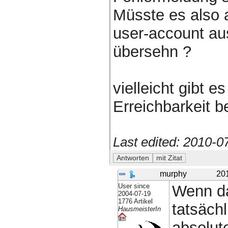
Müsste es also 
user-account au
übersehn ?
vielleicht gibt 
Erreichbarkeit b
Last edited: 2010-
murphy
20
User since
Wenn d
2004-07-19
1776 Artikel
tatsäch
HausmeisterIn
absolute