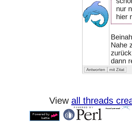
scho
nur n
hier r
Beinah
Nahe z
zurück
dann r
View
all threads cr