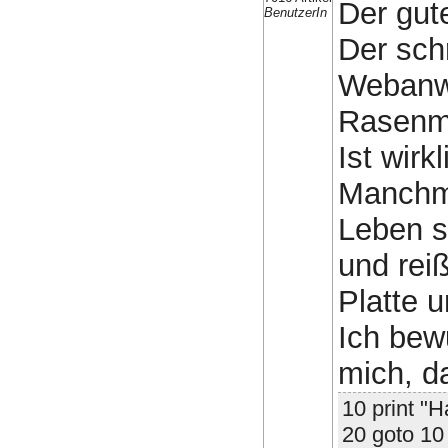
Der gute
BenutzerIn
Der schr
Webanw
Rasenm
Ist wir
Manchma
Leben s
und rei
Platte u
Ich bew
mich, da
10 print "H
20 goto 10