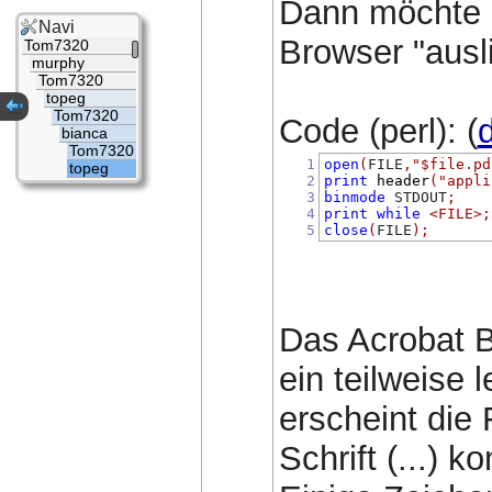
Dann möchte 
Navi
Browser "ausli
Tom7320
murphy
Tom7320
topeg
Tom7320
Code (perl): (
d
bianca
Tom7320
1
open
(
FILE
,
"$file.pd
topeg
2
print
header
(
"appli
3
binmode
 STDOUT
;
4
print
while
<FILE>
;
5
close
(
FILE
);
Das Acrobat B
ein teilweise 
erscheint die
Schrift (...)