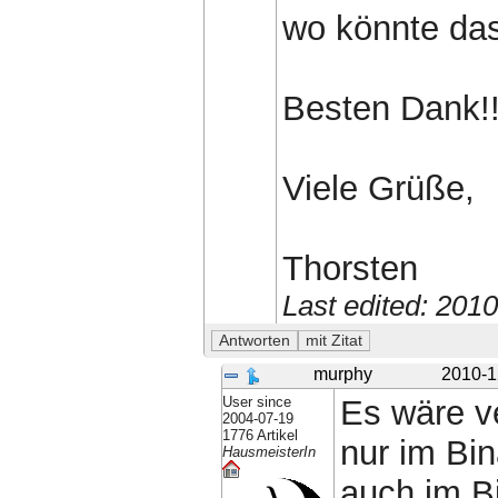
wo könnte das
Besten Dank!!
Viele Grüße,
Thorsten
Last edited: 201
murphy
2010-1
User since
Es wäre ve
2004-07-19
1776 Artikel
nur im Bi
HausmeisterIn
auch im B