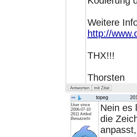
Kodierung 
Weitere Inf
http://www
THX!!!
Thorsten
topeg
20
User since
Nein es 
2006-07-10
2611 Artikel
die Zeic
BenutzerIn
anpasst,