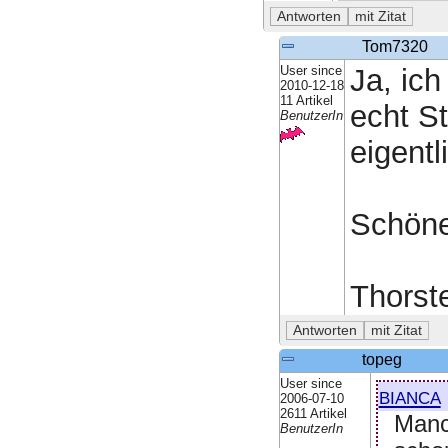
Tom7320
User since
Ja, ich
2010-12-18
11 Artikel
echt S
BenutzerIn
eigentli
Schöne
Thorst
topeg
User since
bianca
2006-07-10
2611 Artikel
Manc
BenutzerIn