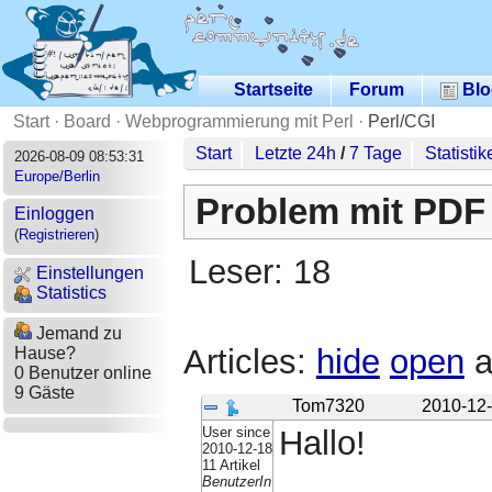
Startseite
Forum
Blo
Start
·
Board
·
Webprogrammierung mit Perl
·
Perl/CGI
Start
Letzte 24h
/
7 Tage
Statistik
2026-08-09 08:53:31
Europe/Berlin
Problem mit PDF 
Einloggen
(
Registrieren
)
Leser: 18
Einstellungen
Statistics
Jemand zu
Articles:
hide
open
a
Hause?
0 Benutzer online
9 Gäste
Tom7320
2010-12-
User since
Hallo!
2010-12-18
11 Artikel
BenutzerIn