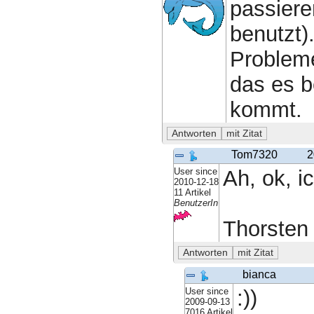
passiere
benutzt)
Probleme
das es b
kommt.
Tom7320
2
User since
Ah, ok, i
2010-12-18
11 Artikel
BenutzerIn
Thorsten
bianca
User since
:))
2009-09-13
7016 Artikel