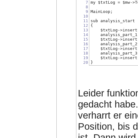
7
my $txtLog = $mw->T
8
9
MainLoop;
10
11
sub analysis_start
12
{
13
    $txtLog->insert
14
    analysis_part_1
15
    $txtLog->insert
16
    analysis_part_2
17
    $txtLog->insert
18
    analysis_part_3
19
    $txtLog->insert
20
}
Leider funktio
gedacht habe.
verharrt er ei
Position, bis d
ist. Dann wird