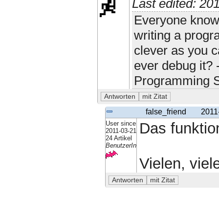
Last edited: 2
Everyone knows
writing a progra
clever as you c
ever debug it? 
Programming S
false_friend
2011
User since
Das funktion
2011-03-21
24 Artikel
BenutzerIn
Vielen, vie