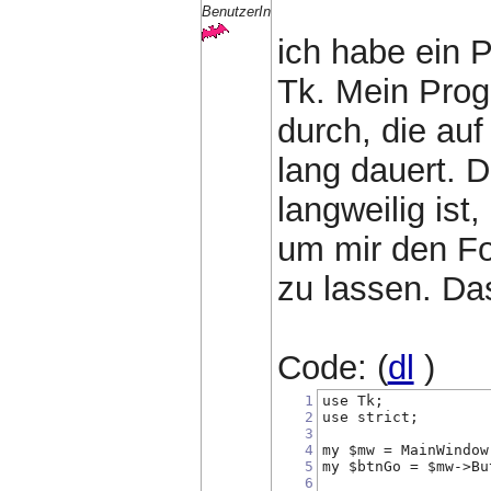
BenutzerIn
ich habe ein 
Tk. Mein Prog
durch, die au
lang dauert. D
langweilig ist
um mir den Fo
zu lassen. Da
Code: (
dl
)
1
use Tk;
2
use strict;
3
4
my $mw = MainWindow
5
my $btnGo = $mw->Bu
6