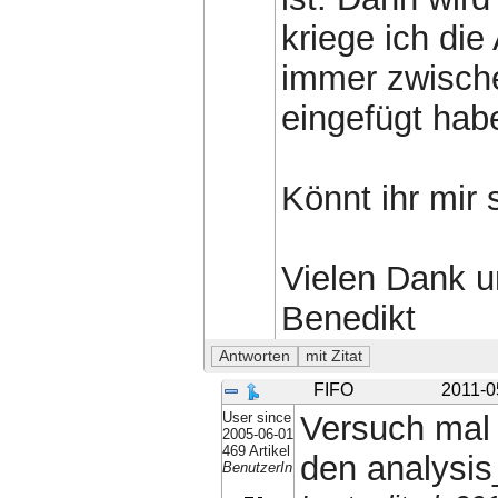
kriege ich die
immer zwische
eingefügt hab
Könnt ihr mir
Vielen Dank u
Benedikt
FIFO
2011-0
User since
Versuch ma
2005-06-01
469 Artikel
den analysis
BenutzerIn