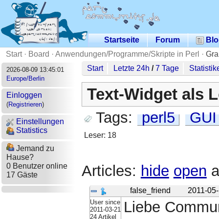
Startseite
Forum
Blo
Start
·
Board
·
Anwendungen/Programme/Skripte in Perl
·
Gra
Start
Letzte 24h
/
7 Tage
Statistik
2026-08-09 13:45:01
Europe/Berlin
Text-Widget als 
Einloggen
(
Registrieren
)
Tags:
perl5
GUI
Einstellungen
Statistics
Leser: 18
Jemand zu
Hause?
0 Benutzer online
Articles:
hide
open
a
17 Gäste
false_friend
2011-05-
User since
Liebe Commun
2011-03-21
24 Artikel