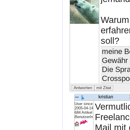
Warum 
erfahre
soll?
meine Be
Gewähr 
Die Spr
Crosspo
kristian
User since
Vermutli
2005-04-14
684 Artikel
Freelanc
BenutzerIn
Mail mit