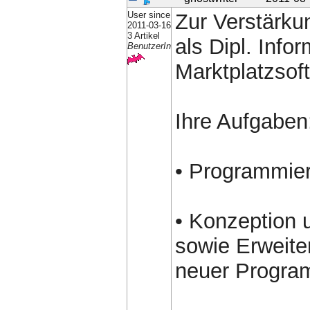
User since
Zur Verstärku
2011-03-16
3 Artikel
als Dipl. Info
BenutzerIn
Marktplatzsof
Ihre Aufgaben
• Programmier
• Konzeption 
sowie Erweite
neuer Progr