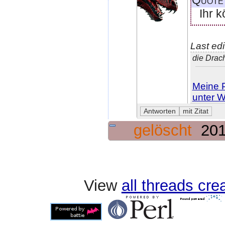
Quote
Ihr k
Last ed
die Drac
Meine P
unter W
gelöscht
201
View
all threads cr