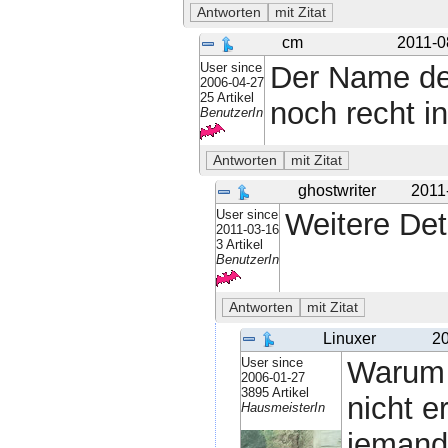
cm
2011-0
User since
Der Name der
2006-04-27
25 Artikel
noch recht in
BenutzerIn
ghostwriter
2011
User since
Weitere Det
2011-03-16
3 Artikel
BenutzerIn
Linuxer
20
User since
Warum d
2006-01-27
3895 Artikel
nicht e
HausmeisterIn
jemand