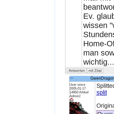
beantwor
Ev. glau
wissen "
Stundens
Home-Off
man sowi
wichtig..
GwenDrago
User since
Splitte
2005-01-17
split
14950 Artikel
Admin1
Origin