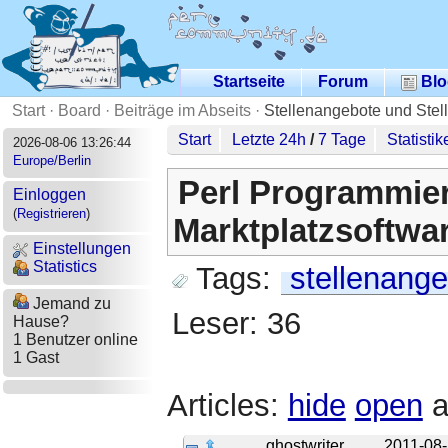
Startseite
Forum
Blo
Start
·
Board
·
Beiträge im Abseits
·
Stellenangebote und Stel
Start
Letzte 24h
/
7 Tage
Statistik
2026-08-06 13:26:44
Europe/Berlin
Perl Programmier
Einloggen
(
Registrieren
)
Marktplatzsoftwa
Einstellungen
Statistics
Tags:
stellenange
Jemand zu
Leser: 36
Hause?
1 Benutzer online
1 Gast
Articles:
hide
open
a
ghostwriter
2011-08-