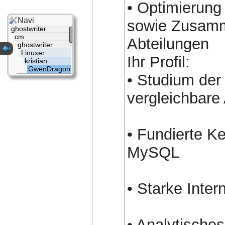
• Optimierung
Navi
sowie Zusamm
ghostwriter
cm
Abteilungen
ghostwriter
Linuxer
Ihr Profil:
kristian
GwenDragon
• Studium der 
vergleichbare
• Fundierte K
MySQL
• Starke Intern
• Analytisch