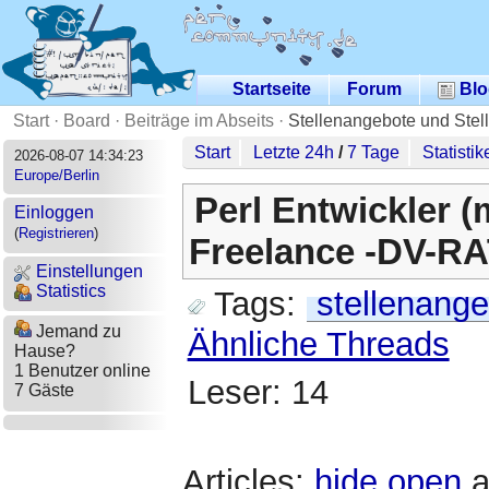
Startseite
Forum
Blo
Start
·
Board
·
Beiträge im Abseits
·
Stellenangebote und Stel
Start
Letzte 24h
/
7 Tage
Statistik
2026-08-07 14:34:23
Europe/Berlin
Perl Entwickler (
Einloggen
(
Registrieren
)
Freelance -DV-
Einstellungen
Statistics
Tags:
stellenange
Jemand zu
Ähnliche Threads
Hause?
1 Benutzer online
Leser: 14
7 Gäste
Articles:
hide
open
a